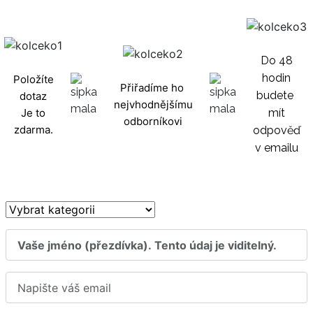
Do 48
hodin
Položíte
Přiřadíme ho
budete
dotaz
nejvhodnějšímu
Je to
mít
odborníkovi
zdarma.
odpověď
v emailu