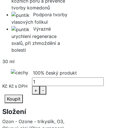
kožních pórů a prevence
tvorby komedonů
Podpora tvorby
vlasových folikul
Výrazné
urychlení regenerace
svalů, při zhmoždění a
bolesti
30 ml
100% český produkt
Kč
Kč s DPH
+
-
Koupit
Složení
Ozon - Ozone - trikyslík, O3,