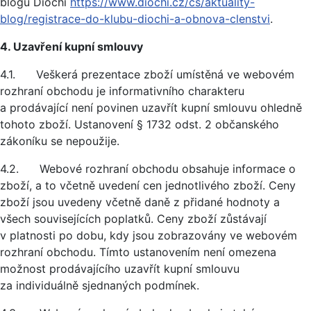
blogu Diochi
https://www.diochi.cz/cs/aktuality-
blog/registrace-do-klubu-diochi-a-obnova-clenstvi
.
4. Uzavření kupní smlouvy
4.1. Veškerá prezentace zboží umístěná ve webovém
rozhraní obchodu je informativního charakteru
a prodávající není povinen uzavřít kupní smlouvu ohledně
tohoto zboží. Ustanovení § 1732 odst. 2 občanského
zákoníku se nepoužije.
4.2. Webové rozhraní obchodu obsahuje informace o
zboží, a to včetně uvedení cen jednotlivého zboží. Ceny
zboží jsou uvedeny včetně daně z přidané hodnoty a
všech souvisejících poplatků. Ceny zboží zůstávají
v platnosti po dobu, kdy jsou zobrazovány ve webovém
rozhraní obchodu. Tímto ustanovením není omezena
možnost prodávajícího uzavřít kupní smlouvu
za individuálně sjednaných podmínek.