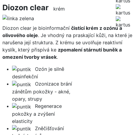
Diozon clear
krém
Diozon clear je bioinformační
čistící krém z ozónu a
olivového oleje
. Je vhodný na praskající kůži, na které je
narušena její struktura. Z krému se uvolňuje reaktivní
kyslík, který přispívá ke
zpomalení stárnutí buněk a
omezení tvorby vrásek
.
Ozón je silně
desinfekční
Ozonizace brání
zánětům pokožky - akné,
opary, strupy
Regenerace
pokožky a zvýšení
elasticity
Zněčišťování