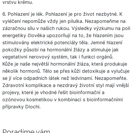
vrstvu krému.
6. Pohlazení je lék. Pohlazení je pro život nezbytné. K
vyléčení nepomůže vždy jen pilulka. Nezapomeňme na
zázračnou sílu v našich rukou. Výsledky výzkumu na poli
energetiky člověka upozorňují na to, že hlazením jsou
stimulovány elektrické potenciály těla. Jemné hlazení
pokožky působí na hormonální žlázy a stimuluje jak
vegetativní nerovový systém, tak i funkci orgánů.
Kůže je naše největší hormonální žláza, která produkuje
několik hormonů. Tělo se přes kůži detoxikuje a vylučuje
se jí více odpadních látek než ledvinami. Nezapomeňte.
Zdravotní komplikace a nezdravý životní styl mají vnější
projevy, které je vhodné řešit bioinformační a
ozónovou kosmetikou v kombinaci s bioinformačními
přípravky Diochi.
Poradíme vám