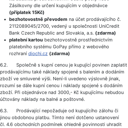
Zásilkovny dle určení kupujícím v objednávce
(příplatek 15Kč)
bezhotovostně převodem
na účet prodávajícího č.
2112089045/2700, vedený u společnosti UniCredit
Bank Czech Republic and Slovakia, a.s.
(zdarma)
platební kartou
bezhotovostně prostřednictvím
platebního systému GoPay přímo z webového
rozhraní
diochi.cz
(zdarma)
6.2. Společně s kupní cenou je kupující povinen zaplatit
prodávajícímu také náklady spojené s balením a dodáním
zboží ve smluvené výši. Není-li uvedeno výslovně jinak,
rozumí se dále kupní cenou i náklady spojené s dodáním
zboží. Při objednávce nad 3000,- Kč kupujícímu nebudou
účtovány náklady na balné a poštovné.
6.3. Prodávající nepožaduje od kupujícího zálohu či
jinou obdobnou platbu. Tímto není dotčeno ustanovení
čl. 4.6 obchodních podmínek ohledně povinnosti uhradit