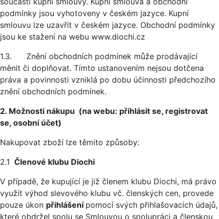
součástí kupní smlouvy. Kupní smlouva a obchodní
podmínky jsou vyhotoveny v českém jazyce. Kupní
smlouvu lze uzavřít v českém jazyce. Obchodní podmínky
jsou ke stažení na webu www.diochi.cz
1.3. Znění obchodních podmínek může prodávající
měnit či doplňovat. Tímto ustanovením nejsou dotčena
práva a povinnosti vzniklá po dobu účinnosti předchozího
znění obchodních podmínek.
2. Možnosti nákupu (na webu: přihlásit se, registrovat
se, osobní účet)
Nakupovat zboží lze těmito způsoby:
2.1
Členové klubu Diochi
V případě, že kupující je již členem klubu Diochi, má právo
využít výhod slevového klubu vč. členských cen, provede
pouze úkon
přihlášení
pomocí svých přihlašovacích údajů,
které obdržel spolu se Smlouvou o spolupráci a členskou