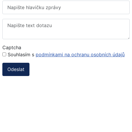
Captcha
Souhlasím s
podmínkami na ochranu osobních údajů
Slide 01
Slide 05
Slide 06
Slide 04
Slide 02
Slide 03
BIOINFORMAČNÍ KAPKY
Baktevir
586/479 Kč