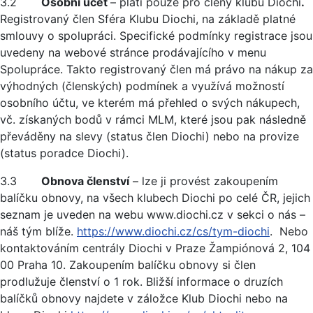
3.2
Osobní účet
– platí pouze pro členy klubu Diochi
.
Registrovaný člen Sféra Klubu Diochi, na základě platné
smlouvy o spolupráci. Specifické podmínky registrace jsou
uvedeny na webové stránce prodávajícího v menu
Spolupráce. Takto registrovaný člen má právo na nákup za
výhodných (členských) podmínek a využívá možností
osobního účtu, ve kterém má přehled o svých nákupech,
vč. získaných bodů v rámci MLM, které jsou pak následně
převáděny na slevy (status člen Diochi) nebo na provize
(status poradce Diochi).
3.3
Obnova členství
– lze ji provést zakoupením
balíčku obnovy, na všech klubech Diochi po celé ČR, jejich
seznam je uveden na webu www.diochi.cz v sekci o nás –
náš tým blíže.
https://www.diochi.cz/cs/tym-diochi
. Nebo
kontaktováním centrály Diochi v Praze Žampiónová 2, 104
00 Praha 10. Zakoupením balíčku obnovy si člen
prodlužuje členství o 1 rok. Bližší informace o druzích
balíčků obnovy najdete v záložce Klub Diochi nebo na