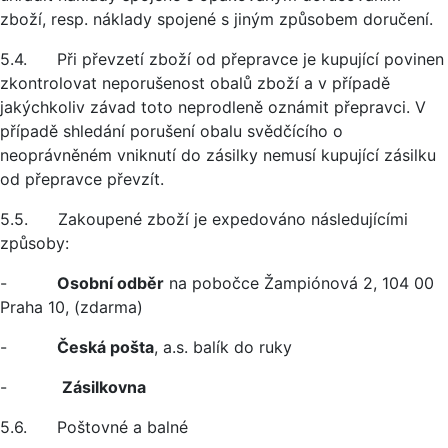
zboží, resp. náklady spojené s jiným způsobem doručení.
5.4. Při převzetí zboží od přepravce je kupující povinen
zkontrolovat neporušenost obalů zboží a v případě
jakýchkoliv závad toto neprodleně oznámit přepravci. V
případě shledání porušení obalu svědčícího o
neoprávněném vniknutí do zásilky nemusí kupující zásilku
od přepravce převzít.
5.5. Zakoupené zboží je expedováno následujícími
způsoby:
-
Osobní odběr
na pobočce Žampiónová 2, 104 00
Praha 10, (zdarma)
-
Česká pošta
, a.s. balík do ruky
-
Zásilkovna
5.6. Poštovné a balné