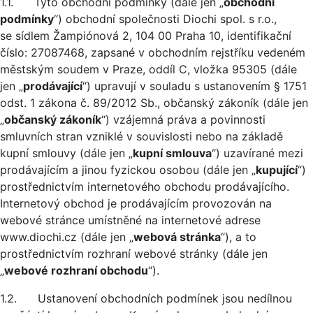
1.1. Tyto obchodní podmínky (dále jen „
obchodní
podmínky
“) obchodní společnosti Diochi spol. s r.o.,
se sídlem Žampiónová 2, 104 00 Praha 10, identifikační
číslo: 27087468, zapsané v obchodním rejstříku vedeném
městským soudem v Praze, oddíl C, vložka 95305 (dále
jen „
prodávající
“) upravují v souladu s ustanovením § 1751
odst. 1 zákona č. 89/2012 Sb., občanský zákoník (dále jen
„
občanský zákoník
“) vzájemná práva a povinnosti
smluvních stran vzniklé v souvislosti nebo na základě
kupní smlouvy (dále jen „
kupní smlouva
“) uzavírané mezi
prodávajícím a jinou fyzickou osobou (dále jen „
kupující
“)
prostřednictvím internetového obchodu prodávajícího.
Internetový obchod je prodávajícím provozován na
webové stránce umístněné na internetové adrese
www.diochi.cz (dále jen „
webová stránka
“), a to
prostřednictvím rozhraní webové stránky (dále jen
„
webové rozhraní obchodu
“).
1.2. Ustanovení obchodních podmínek jsou nedílnou