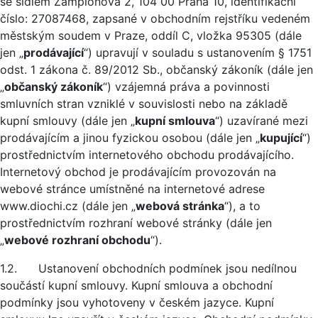
se sídlem Žampiónová 2, 104 00 Praha 10, identifikační
číslo: 27087468, zapsané v obchodním rejstříku vedeném
městským soudem v Praze, oddíl C, vložka 95305 (dále
jen „
prodávající
“) upravují v souladu s ustanovením § 1751
odst. 1 zákona č. 89/2012 Sb., občanský zákoník (dále jen
„
občanský zákoník
“) vzájemná práva a povinnosti
smluvních stran vzniklé v souvislosti nebo na základě
kupní smlouvy (dále jen „
kupní smlouva
“) uzavírané mezi
prodávajícím a jinou fyzickou osobou (dále jen „
kupující
“)
prostřednictvím internetového obchodu prodávajícího.
Internetový obchod je prodávajícím provozován na
webové stránce umístněné na internetové adrese
www.diochi.cz (dále jen „
webová stránka
“), a to
prostřednictvím rozhraní webové stránky (dále jen
„
webové rozhraní obchodu
“).
1.2. Ustanovení obchodních podmínek jsou nedílnou
součástí kupní smlouvy. Kupní smlouva a obchodní
podmínky jsou vyhotoveny v českém jazyce. Kupní