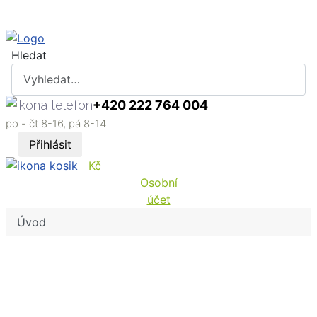
Hledat
+420 222 764 004
po - čt 8-16, pá 8-14
Přihlásit
Kč
Osobní
účet
Úvod