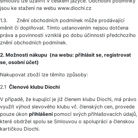
smlouvu lze uzavřít v českém jazyce. Obchodní podmínky
jsou ke stažení na webu www.diochi.cz
1.3. Znění obchodních podmínek může prodávající
měnit či doplňovat. Tímto ustanovením nejsou dotčena
práva a povinnosti vzniklá po dobu účinnosti předchozího
znění obchodních podmínek.
2. Možnosti nákupu (na webu: přihlásit se, registrovat
se, osobní účet)
Nakupovat zboží lze těmito způsoby:
2.1
Členové klubu Diochi
V případě, že kupující je již členem klubu Diochi, má právo
využít výhod slevového klubu vč. členských cen, provede
pouze úkon
přihlášení
pomocí svých přihlašovacích údajů,
které obdržel spolu se Smlouvou o spolupráci a členskou
kartičkou Diochi.