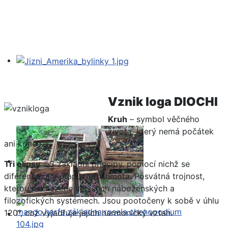
Vznik loga DIOCHI
Kruh
– symbol věčného
života, který nemá počátek
ani konec.
Tři elipsy
– 3 základní principy, pomocí nichž se
diferencovala prapůvodní hmota. Posvátná trojnost,
kterou nacházíme ve všech náboženských a
filozofických systémech. Jsou pootočeny k sobě v úhlu
120°, což vyjadřuje jejich harmonický vztah.