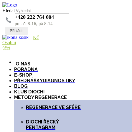
Hledat
+420 222 764 004
po - čt 8-16, pá 8-14
Přihlásit
Kč
Osobní
účet
O NAS
PORADNA
E-SHOP
PŘEDNÁŠKY
DIAGNOSTIKY
BLOG
KLUB DIOCHI
METODY REGENERACE
REGENERACE VE SFÉŘE
DIOCHI ŘECKÝ
PENTAGRAM