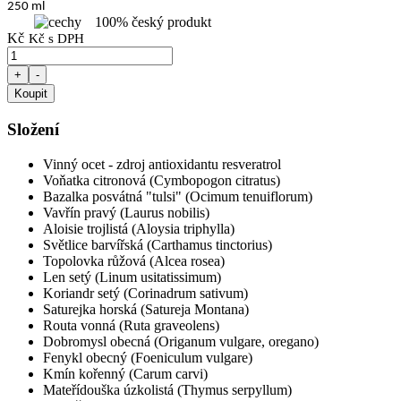
250 ml
100% český produkt
Kč
Kč s DPH
+
-
Koupit
Složení
Vinný ocet - zdroj antioxidantu resveratrol
Voňatka citronová (Cymbopogon citratus)
Bazalka posvátná "tulsi" (Ocimum tenuiflorum)
Vavřín pravý (Laurus nobilis)
Aloisie trojlistá (Aloysia triphylla)
Světlice barvířská (Carthamus tinctorius)
Topolovka růžová (Alcea rosea)
Len setý (Linum usitatissimum)
Koriandr setý (Corinadrum sativum)
Saturejka horská (Satureja Montana)
Routa vonná (Ruta graveolens)
Dobromysl obecná (Origanum vulgare, oregano)
Fenykl obecný (Foeniculum vulgare)
Kmín kořenný (Carum carvi)
Mateřídouška úzkolistá (Thymus serpyllum)