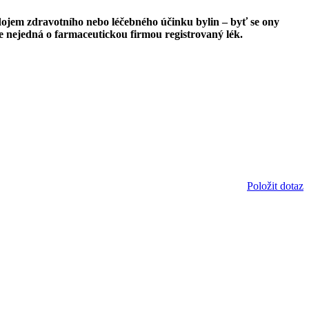
dojem zdravotního nebo léčebného účinku bylin – byť se ony
e nejedná o farmaceutickou firmou registrovaný lék.
Položit dotaz