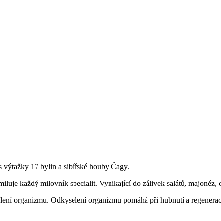
 s výtažky 17 bylin a sibiřské houby Čagy.
miluje každý milovník specialit. Vynikající do zálivek salátů, majonéz,
lení organizmu. Odkyselení organizmu pomáhá při hubnutí a regeneraci