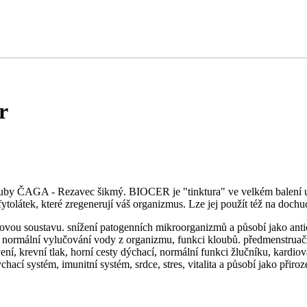
r
houby ČAGA - Rezavec šikmý. BIOCER je "tinktura" ve velkém balení ur
fytolátek, které zregenerují váš organizmus. Lze jej použít též na doch
ovou soustavu. snížení patogenních mikroorganizmů a působí jako anti
, normální vylučování vody z organizmu, funkci kloubů. předmenstruačn
í, krevní tlak, horní cesty dýchací, normální funkci žlučníku, kardiov
ací systém, imunitní systém, srdce, stres, vitalita a působí jako přiroz