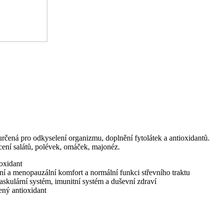
čená pro odkyselení organizmu, doplnění fytolátek a antioxidantů.
ucení salátů, polévek, omáček, majonéz.
oxidant
í a menopauzální komfort a normální funkci střevního traktu
askulární systém, imunitní systém a duševní zdraví
ený antioxidant