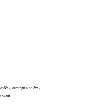
 omáček, dresingů a polévek.
 svalů.