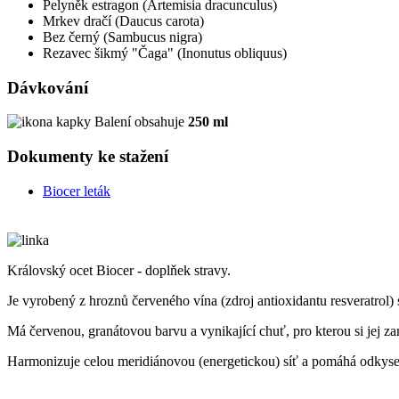
Pelyněk estragon (Artemisia dracunculus)
Mrkev dračí (Daucus carota)
Bez černý (Sambucus nigra)
Rezavec šikmý "Čaga" (Inonutus obliquus)
Dávkování
Balení obsahuje
250 ml
Dokumenty ke stažení
Biocer leták
Královský ocet Biocer - doplňek stravy.
Je vyrobený z hroznů červeného vína (zdroj antioxidantu resveratrol)
Má červenou, granátovou barvu a vynikající chuť, pro kterou si jej za
Harmonizuje celou meridiánovou (energetickou) síť a pomáhá odkyse