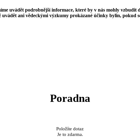
míme uvádět podrobnější informace, které by v nás mohly vzbudit 
již uvádět ani vědeckými výzkumy prokázané účinky bylin, pokud s
Poradna
Položíte dotaz
Je to zdarma.