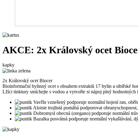
AKCE: 2x Královský ocet Bioce
kapky
2x Královský ocet Biocer
Bioinformační bylinný ocet s obsahem extraktů 17 bylin a sibiřské 
Lžíci tinktury smíchejte s vodou a vytvořte si nápoj plný hodnotných 
Vavřín vznešený podporuje normální hojení ran, oběh
Aloisie trojlistá pomáhá podporovat obranyschopnost
Dobromysl obecná (oregano) podporuje normální tráven
Bazalka posvátná podporuje normální vykašlávání, dých