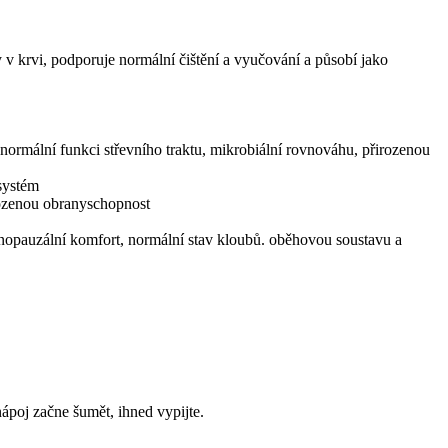
v krvi, podporuje normální čištění a vyučování a působí jako
normální funkci střevního traktu, mikrobiální rovnováhu, přirozenou
 systém
irozenou obranyschopnost
enopauzální komfort, normální stav kloubů. oběhovou soustavu a
ápoj začne šumět, ihned vypijte.