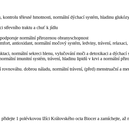
kontrolu tělesné hmotnosti, normální dýchací systém, hladinu glukózy 
i střevního traktu a chuť k jídlu
 a podporuje normální přirozenou obranyschopnost
ort, antioxidant, normální močový systém, ledviny, trávení, relaxaci, 
ktaci, normální sekreci hlenu, vylučování moči a detoxikaci a dýchací
ormální imunitní systém, trávení, hladinu lipidů v krvi a normální př
í rovnováhu. dobrou náladu, normální trávení, (před) menstruační a m
řidejte 1 polévkovou lžíci Královského octa Biocer a zamíchejte, až n