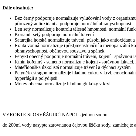
Dále obsahuje:
Bez černý podporuje normalizuje vylučování vody z organizmu, 
přirozený antioxidant a podporuje normální obranyschopnost
Len setý normalizuje kontrolu tělesné hmotnosti, normální funkc
Koriandr setý podporuje normální trávení
Saturejka horská normalizuje trávení, působí jako antioxidant
Routa vonná normalizuje (před)menstruační a menopauzální komf
obranyschopnost, oběhovou soustavu a spánek
Fenykl obecný podporuje normální trávení, kojení - správnou la
Kmín kořenný - semeno normalizuje kojení - správnou laktaci, n
Mateřídouška úzkolistá normalizuje trávení a dýchací systém
Pelyněk estragon normalizuje hladinu cukru v krvi, emocionáln
hyperfágii a polydipsii
Mrkev obecná normalizuje hladinu glukózy v krvi
VYROBTE SI OSVĚŽUJÍCÍ NÁPOJ s jednou sodou
do 200ml vody nasypte zarovnanou čajovou lžičku sody, zamíchejte a p