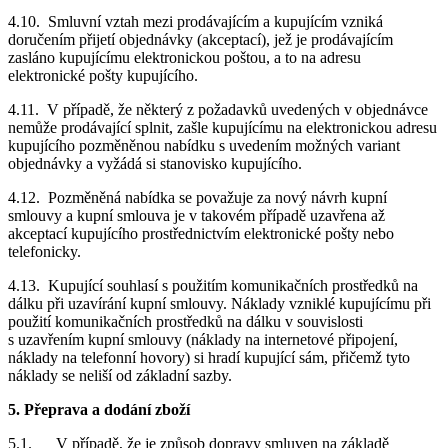
4.10. Smluvní vztah mezi prodávajícím a kupujícím vzniká
doručením přijetí objednávky (akceptací), jež je prodávajícím
zasláno kupujícímu elektronickou poštou, a to na adresu
elektronické pošty kupujícího.
4.11. V případě, že některý z požadavků uvedených v objednávce
nemůže prodávající splnit, zašle kupujícímu na elektronickou adresu
kupujícího pozměněnou nabídku s uvedením možných variant
objednávky a vyžádá si stanovisko kupujícího.
4.12. Pozměněná nabídka se považuje za nový návrh kupní
smlouvy a kupní smlouva je v takovém případě uzavřena až
akceptací kupujícího prostřednictvím elektronické pošty nebo
telefonicky.
4.13. Kupující souhlasí s použitím komunikačních prostředků na
dálku při uzavírání kupní smlouvy. Náklady vzniklé kupujícímu při
použití komunikačních prostředků na dálku v souvislosti
s uzavřením kupní smlouvy (náklady na internetové připojení,
náklady na telefonní hovory) si hradí kupující sám, přičemž tyto
náklady se neliší od základní sazby.
5. Přeprava a dodání zboží
5.1. V případě, že je způsob dopravy smluven na základě