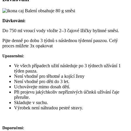
Balení obsahuje 80 g směsi
Dávkování:
Do 750 ml vroucí vody vložte 2–3 čajové lžičky bylinné směsi.
Pijte denně po dobu 3 týdnů s následnou týdenní pauzou. Celý
proces můžete 3x opakovat
Upozornění:
Ve všech případech užití následuje po 3 týdnech užívání 1
týden pauza.
Není vhodné pro těhotné a kojící ženy
Není vhodné pro děti do 3 let.
Uchovávejte mimo dosah dětí.
Při projevu jakýchkoliv nepříznivých účinků užívání čaje
přerušte.
Skladujte v suchu.
Výrobek není náhradou pestré stravy.
Doporučení: