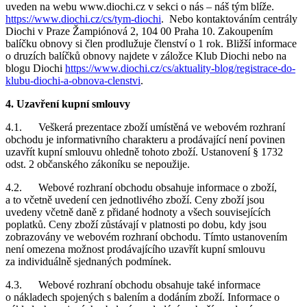
uveden na webu www.diochi.cz v sekci o nás – náš tým blíže.
https://www.diochi.cz/cs/tym-diochi
. Nebo kontaktováním centrály
Diochi v Praze Žampiónová 2, 104 00 Praha 10. Zakoupením
balíčku obnovy si člen prodlužuje členství o 1 rok. Bližší informace
o druzích balíčků obnovy najdete v záložce Klub Diochi nebo na
blogu Diochi
https://www.diochi.cz/cs/aktuality-blog/registrace-do-
klubu-diochi-a-obnova-clenstvi
.
4. Uzavření kupní smlouvy
4.1. Veškerá prezentace zboží umístěná ve webovém rozhraní
obchodu je informativního charakteru a prodávající není povinen
uzavřít kupní smlouvu ohledně tohoto zboží. Ustanovení § 1732
odst. 2 občanského zákoníku se nepoužije.
4.2. Webové rozhraní obchodu obsahuje informace o zboží,
a to včetně uvedení cen jednotlivého zboží. Ceny zboží jsou
uvedeny včetně daně z přidané hodnoty a všech souvisejících
poplatků. Ceny zboží zůstávají v platnosti po dobu, kdy jsou
zobrazovány ve webovém rozhraní obchodu. Tímto ustanovením
není omezena možnost prodávajícího uzavřít kupní smlouvu
za individuálně sjednaných podmínek.
4.3. Webové rozhraní obchodu obsahuje také informace
o nákladech spojených s balením a dodáním zboží. Informace o