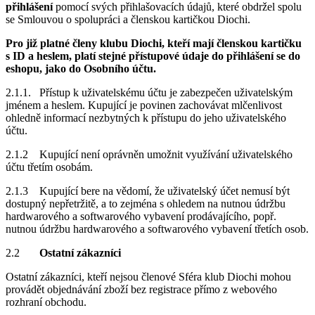
přihlášení
pomocí svých přihlašovacích údajů, které obdržel spolu
se Smlouvou o spolupráci a členskou kartičkou Diochi.
Pro již platné členy klubu Diochi, kteří mají členskou kartičku
s ID a heslem, platí stejné přístupové údaje do přihlášení se do
eshopu, jako do Osobního účtu.
2.1.1. Přístup k uživatelskému účtu je zabezpečen uživatelským
jménem a heslem. Kupující je povinen zachovávat mlčenlivost
ohledně informací nezbytných k přístupu do jeho uživatelského
účtu.
2.1.2 Kupující není oprávněn umožnit využívání uživatelského
účtu třetím osobám.
2.1.3 Kupující bere na vědomí, že uživatelský účet nemusí být
dostupný nepřetržitě, a to zejména s ohledem na nutnou údržbu
hardwarového a softwarového vybavení prodávajícího, popř.
nutnou údržbu hardwarového a softwarového vybavení třetích osob.
2.2
Ostatní zákazníci
Ostatní zákazníci, kteří nejsou členové Sféra klub Diochi mohou
provádět objednávání zboží bez registrace přímo z webového
rozhraní obchodu.