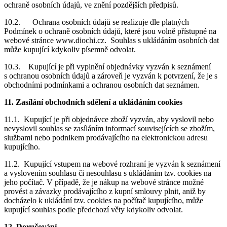
ochraně osobních údajů, ve znění pozdějších předpisů.
10.2. Ochrana osobních údajů se realizuje dle platných
Podmínek o ochraně osobních údajů, které jsou volně přístupné na
webové stránce www.diochi.cz. Souhlas s ukládáním osobních dat
může kupující kdykoliv písemně odvolat.
10.3. Kupující je při vyplnění objednávky vyzván k seznámení
s ochranou osobních údajů a zároveň je vyzván k potvrzení, že je s
obchodními podmínkami a ochranou osobních dat seznámen.
11. Zasílání obchodních sdělení a ukládáním cookies
11.1. Kupující je při objednávce zboží vyzván, aby vyslovil nebo
nevyslovil souhlas se zasíláním informací souvisejících se zbožím,
službami nebo podnikem prodávajícího na elektronickou adresu
kupujícího.
11.2. Kupující vstupem na webové rozhraní je vyzván k seznámení
a vyslovením souhlasu či nesouhlasu s ukládáním tzv. cookies na
jeho počítač. V případě, že je nákup na webové stránce možné
provést a závazky prodávajícího z kupní smlouvy plnit, aniž by
docházelo k ukládání tzv. cookies na počítač kupujícího, může
kupující souhlas podle předchozí věty kdykoliv odvolat.
12. Doručování