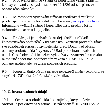
9.2. Prodávající není ve vztahu ke kupujícímu vázán žádnými
kodexy chování ve smyslu ustanovení § 1826 odst. 1 písm. e)
občanského zákoníku.
9.3. Mimosoudní vyřizování stížností spotřebitelů zajišťuje
prodávající prostřednictvím elektronické adresy
eshop@diochi.cz.
Informaci o vyřízení stížnosti kupujícího zašle prodávající na
elektronickou adresu kupujícího.
9.4. Prodávající je oprávněn k prodeji zboží na základě
živnostenského oprávnění. Živnostenskou kontrolu provádí v rámci
své působnosti příslušný živnostenský úřad. Dozor nad oblastí
ochrany osobních údajů vykonává Úřad pro ochranu osobních
údajů. Česká obchodní inspekce vykonává ve vymezeném rozsahu
mimo jiné dozor nad dodržováním zákona č. 634/1992 Sb., o
ochraně spotřebitele, ve znění pozdějších předpisů.
9.5. Kupující tímto přebírá na sebe nebezpečí změny okolností ve
smyslu § 1765 odst. 2 občanského zákoníku.
10. Ochrana osobních údajů
10.1. Ochrana osobních údajů kupujícího, který je fyzickou
osobou, je poskytována v souladu se zákonem č. 101/2000 Sb., o