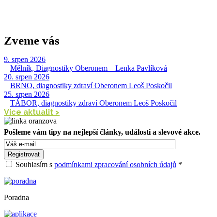
Zveme vás
9. srpen 2026
|
Mělník, Diagnostiky Oberonem – Lenka Pavlíková
20. srpen 2026
|
BRNO, diagnostiky zdraví Oberonem Leoš Poskočil
25. srpen 2026
|
TÁBOR, diagnostiky zdraví Oberonem Leoš Poskočil
Více aktualit >
Pošleme vám tipy na nejlepší články, události a slevové akce.
Souhlasím s
podmínkami zpracování osobních údajů
*
Poradna