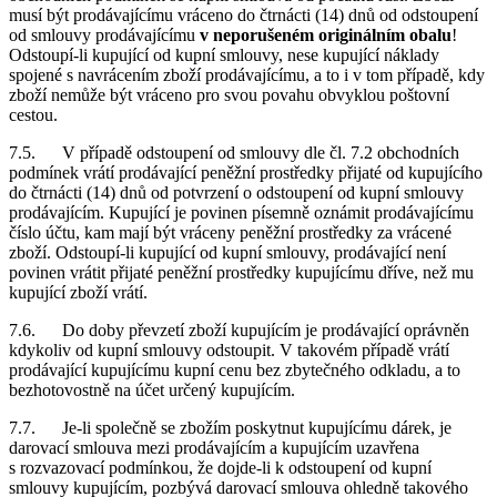
musí být prodávajícímu vráceno do čtrnácti (14) dnů od odstoupení
od smlouvy prodávajícímu
v neporušeném originálním obalu
!
Odstoupí-li kupující od kupní smlouvy, nese kupující náklady
spojené s navrácením zboží prodávajícímu, a to i v tom případě, kdy
zboží nemůže být vráceno pro svou povahu obvyklou poštovní
cestou.
7.5. V případě odstoupení od smlouvy dle čl. 7.2 obchodních
podmínek vrátí prodávající peněžní prostředky přijaté od kupujícího
do čtrnácti (14) dnů od potvrzení o odstoupení od kupní smlouvy
prodávajícím. Kupující je povinen písemně oznámit prodávajícímu
číslo účtu, kam mají být vráceny peněžní prostředky za vrácené
zboží. Odstoupí-li kupující od kupní smlouvy, prodávající není
povinen vrátit přijaté peněžní prostředky kupujícímu dříve, než mu
kupující zboží vrátí.
7.6. Do doby převzetí zboží kupujícím je prodávající oprávněn
kdykoliv od kupní smlouvy odstoupit. V takovém případě vrátí
prodávající kupujícímu kupní cenu bez zbytečného odkladu, a to
bezhotovostně na účet určený kupujícím.
7.7. Je-li společně se zbožím poskytnut kupujícímu dárek, je
darovací smlouva mezi prodávajícím a kupujícím uzavřena
s rozvazovací podmínkou, že dojde-li k odstoupení od kupní
smlouvy kupujícím, pozbývá darovací smlouva ohledně takového