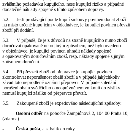
zvláštního požadavku kupujícího, nese kupující riziko a případné
dodatečné náklady spojené s tímto způsobem dopravy.
5.2. Je-li prodávající podle kupní smlouvy povinen dodat zboží
na místo určené kupujícím v objednávce, je kupující povinen převzít
zboží při dodání.
5.3. V případě, že je z důvodů na straně kupujícího nutno zboží
doručovat opakovaně nebo jiným způsobem, než bylo uvedeno
v objednávce, je kupující povinen uhradit náklady spojené
s opakovaným doručováním zboží, resp. náklady spojené s jiným
způsobem doručení.
5.4. Při převzetí zboží od přepravce je kupující povinen
zkontrolovat neporušenost obalů zboží a v případě jakýchkoliv
závad toto neprodleně oznámit přepravci. V případě shledání
porušení obalu svědčícího o neoprávněném vniknutí do zásilky
nemusí kupující zásilku od přepravce převzít.
5.5. Zakoupené zboží je expedováno následujícími způsoby:
-
Osobní odběr
na pobočce Žampiónová 2, 104 00 Praha 10,
(zdarma)
-
Česká pošta
, a.s. balík do ruky