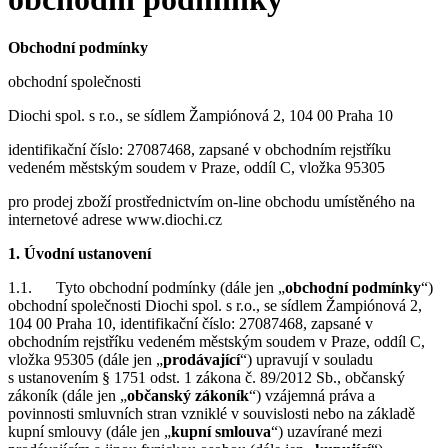
Obchodní podmínky
obchodní společnosti
Diochi spol. s r.o., se sídlem Žampiónová 2, 104 00 Praha 10
identifikační číslo: 27087468, zapsané v obchodním rejstříku
vedeném městským soudem v Praze, oddíl C, vložka 95305
pro prodej zboží prostřednictvím on-line obchodu umístěného na
internetové adrese www.diochi.cz
1. Úvodní ustanovení
1.1. Tyto obchodní podmínky (dále jen „
obchodní podmínky
“)
obchodní společnosti Diochi spol. s r.o., se sídlem Žampiónová 2,
104 00 Praha 10, identifikační číslo: 27087468, zapsané v
obchodním rejstříku vedeném městským soudem v Praze, oddíl C,
vložka 95305 (dále jen „
prodávající
“) upravují v souladu
s ustanovením § 1751 odst. 1 zákona č. 89/2012 Sb., občanský
zákoník (dále jen „
občanský zákoník
“) vzájemná práva a
povinnosti smluvních stran vzniklé v souvislosti nebo na základě
kupní smlouvy (dále jen „
kupní smlouva
“) uzavírané mezi