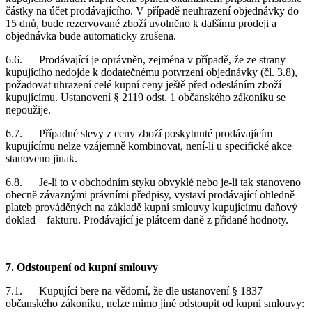
částky na účet prodávajícího. V případě neuhrazení objednávky do
15 dnů, bude rezervované zboží uvolněno k dalšímu prodeji a
objednávka bude automaticky zrušena.
6.6. Prodávající je oprávněn, zejména v případě, že ze strany
kupujícího nedojde k dodatečnému potvrzení objednávky (čl. 3.8),
požadovat uhrazení celé kupní ceny ještě před odesláním zboží
kupujícímu. Ustanovení § 2119 odst. 1 občanského zákoníku se
nepoužije.
6.7. Případné slevy z ceny zboží poskytnuté prodávajícím
kupujícímu nelze vzájemně kombinovat, není-li u specifické akce
stanoveno jinak.
6.8. Je-li to v obchodním styku obvyklé nebo je-li tak stanoveno
obecně závaznými právními předpisy, vystaví prodávající ohledně
plateb prováděných na základě kupní smlouvy kupujícímu daňový
doklad – fakturu. Prodávající je plátcem daně z přidané hodnoty.
7. Odstoupení od kupní smlouvy
7.1. Kupující bere na vědomí, že dle ustanovení § 1837
občanského zákoníku, nelze mimo jiné odstoupit od kupní smlouvy: