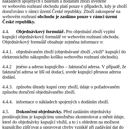
nákladech spojených s balením a dodáním zboží uvedené
ve webovém rozhraní obchodu platí pouze v případech, kdy je zboží
doručováno v rámci území České republiky. Zboží zakoupené na
webovém rozhraní
obchodu je zasíláno pouze v rámci území
České republiky.
4.4.
Objednávkový formulář.
Pro objednání zboží vyplní
kupující objednávkový formulář ve webovém rozhraní obchodu.
Objednávkový formulář obsahuje zejména informace o:
4.4.1. objednávaném zboží (objednávané zboží „vloží“ kupující do
elektronického nákupního košíku webového rozhraní obchodu).
4.4.2 jméno a adresu kupujícího – fakturační adresa. V případě, že
fakturační adresa se liší od dodací, uvede kupující přesnou adresu
dodání.
4.4.3. způsobu úhrady kupní ceny zboží, údaje o požadovaném
způsobu doručení objednávaného zboží.
4.4.4. informace o nákladech spojených s dodáním zboží.
4.5.
Dokončení objednávky.
Před zasláním objednávky
prodávajícímu je kupujícímu umožněno zkontrolovat a měnit údaje,
které do objednávky kupující vložil, a to i s ohledem na možnost
kupujícího zjišťovat a opravovat chyby vzniklé při zadávání dat do