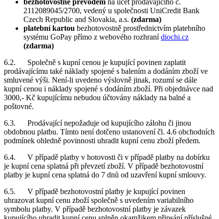
bezhotovostně převodem
na účet prodávajícího č.
2112089045/2700, vedený u společnosti UniCredit Bank
Czech Republic and Slovakia, a.s.
(zdarma)
platební kartou
bezhotovostně prostřednictvím platebního
systému GoPay přímo z webového rozhraní
diochi.cz
(zdarma)
6.2. Společně s kupní cenou je kupující povinen zaplatit
prodávajícímu také náklady spojené s balením a dodáním zboží ve
smluvené výši. Není-li uvedeno výslovně jinak, rozumí se dále
kupní cenou i náklady spojené s dodáním zboží. Při objednávce nad
3000,- Kč kupujícímu nebudou účtovány náklady na balné a
poštovné.
6.3. Prodávající nepožaduje od kupujícího zálohu či jinou
obdobnou platbu. Tímto není dotčeno ustanovení čl. 4.6 obchodních
podmínek ohledně povinnosti uhradit kupní cenu zboží předem.
6.4. V případě platby v hotovosti či v případě platby na dobírku
je kupní cena splatná při převzetí zboží. V případě bezhotovostní
platby je kupní cena splatná do 7 dnů od uzavření kupní smlouvy.
6.5. V případě bezhotovostní platby je kupující povinen
uhrazovat kupní cenu zboží společně s uvedením variabilního
symbolu platby. V případě bezhotovostní platby je závazek
kupujícího uhradit kupní cenu splněn okamžikem připsání příslušné