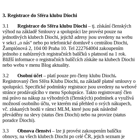
3. Registrace do Sféra klubu Diochi
3.1
Registrace do Sféra klubu Diochi
– tj. získání členských
výhod na základě Smlouvy a spolupráci lze provést pouze na
jednotlivých klubech Diochi, jejichž adresy jsou uvedeny na webu
v sekci „o nás“ nebo po telefonické domluvě s centrálou Diochi,
Žampiónová 2, 104 00 Praha 10. Tel 222764004 zakoupením
jednoho z nabízených registračních balíčků s platností na 1 rok.
Bližší informace o registračních balíčcích získáte na klubech Diochi
nebo webu v menu Blog aktuality.
3.2
Osobní účet
– platí pouze pro členy klubu Diochi
.
Registrovaný člen Sféra Klubu Diochi, na základě platné smlouvy o
spolupráci. Specifické podmínky registrace jsou uvedeny na webové
stránce prodávajícího v menu Spolupráce. Takto registrovaný člen
má právo na nákup za výhodných (členských) podmínek a využívá
možností osobního účtu, ve kterém má přehled o svých nákupech,
vč. získaných bodů v rámci MLM, které jsou pak následně
převáděny na slevy (status člen Diochi) nebo na provize (status
poradce Diochi).
3.3
Obnova členství
– lze ji provést zakoupením balíčku
obnovy, na všech klubech Diochi po celé ČR, jejich seznam je