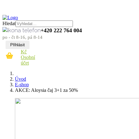
Hledat
+420 222 764 004
po - čt 8-16, pá 8-14
Přihlásit
Kč
Osobní
účet
Úvod
E-shop
AKCE: Aloysia čaj 3+1 za 50%