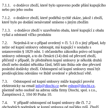
7.1.1. o dodávce zboží, které bylo upraveno podle přání kupujícího
nebo pro jeho osobu
7.1.2. o dodávce zboží, které podléhá rychlé zkáze, jakož i zboží,
které bylo po dodání nenávratně smíseno s jiným zbožím
7.1.3. o dodávce zboží v uzavřeném obalu, které kupující z obalu
vyňal a odstranil víčko produktu
7.2. Nejedná-li se o případ uvedený v čl. 5.1 či o jiný případ, kdy
nelze od kupní smlouvy odstoupit, má kupující v souladu s
ustanovením § 1829 odst. 1 občanského zákoníku právo od kupní
smlouvy odstoupit, a to do čtrnácti (14) dnů od převzetí zboží,
přičemž v případě, že předmětem kupní smlouvy je několik druhů
zboží nebo dodání několika částí, běží tato lhůta ode dne převzetí
poslední dodávky zboží. Odstoupení od kupní smlouvy musí být
prodávajícímu odesláno ve lhůtě uvedené v předchozí větě.
7.3. Odstoupení od kupní smlouvy může kupující provést
elektronicky na email
info@diochi.cz
nebo
eshop@diochi.cz
,
písemně nebo osobně na adresu sídla firmy Diochi, spol. s r.o.,
Žampiónová 2, 104 00 Praha 10.
7.4. V případě odstoupení od kupní smlouvy dle čl. 7.2
obchodních podmínek se kupní smlouva od počátku ruší. Zboží