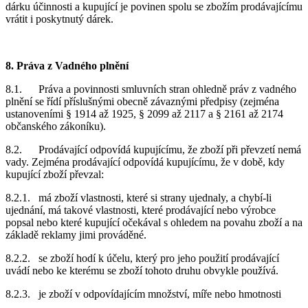
dárku účinnosti a kupující je povinen spolu se zbožím prodávajícímu
vrátit i poskytnutý dárek.
8. Práva z Vadného plnění
8.1. Práva a povinnosti smluvních stran ohledně práv z vadného
plnění se řídí příslušnými obecně závaznými předpisy (zejména
ustanoveními § 1914 až 1925, § 2099 až 2117 a § 2161 až 2174
občanského zákoníku).
8.2. Prodávající odpovídá kupujícímu, že zboží při převzetí nemá
vady. Zejména prodávající odpovídá kupujícímu, že v době, kdy
kupující zboží převzal:
8.2.1. má zboží vlastnosti, které si strany ujednaly, a chybí-li
ujednání, má takové vlastnosti, které prodávající nebo výrobce
popsal nebo které kupující očekával s ohledem na povahu zboží a na
základě reklamy jimi prováděné.
8.2.2. se zboží hodí k účelu, který pro jeho použití prodávající
uvádí nebo ke kterému se zboží tohoto druhu obvykle používá.
8.2.3. je zboží v odpovídajícím množství, míře nebo hmotnosti