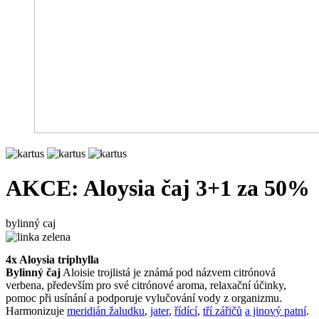
AKCE: Aloysia čaj 3+1 za 50%
bylinný caj
4x Aloysia triphylla
Bylinný čaj
Aloisie trojlistá je známá pod názvem citrónová
verbena, především pro své citrónové aroma, relaxační účinky,
pomoc při usínání a podporuje vylučování vody z organizmu.
Harmonizuje
meridián žaludku
,
jater
,
řídící
,
tří zářičů
a jinový patní
.