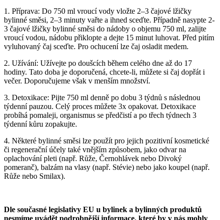
1. Příprava: Do 750 ml vroucí vody vložte 2–3 čajové lžičky
bylinné směsi, 2–3 minuty vařte a ihned sceďte. Případně nasypte 2-
3 čajové lžičky bylinné směsi do nádoby o objemu 750 ml, zalijte
vroucí vodou, nádobu přiklopte a dejte 15 minut luhovat. Před pitím
vyluhovaný čaj sceďte. Pro ochucení lze čaj osladit medem.
2. Užívání: Užívejte po doušcích během celého dne až do 17
hodiny. Tato doba je doporučená, chcete-li, můžete si čaj dopřát i
večer. Doporučujeme však v menším množství.
3. Detoxikace: Pijte 750 ml denně po dobu 3 týdnů s následnou
týdenní pauzou. Celý proces můžete 3x opakovat. Detoxikace
probíhá pomaleji, organismus se předčistí a po třech týdnech 3
týdenní kůru zopakujte.
4. Některé bylinné směsi lze použít pro jejich pozitivní kosmetické
či regenerační účely také vnějším způsobem, jako odvar na
oplachování pleti (např. Růže, Černohlávek nebo Divoký
pomeranč), balzám na vlasy (např. Stévie) nebo jako koupel (např.
Růže nebo Smilax).
Dle současné legislativy EU u bylinek a bylinných produktů
nesmíme uvádět podrobnější informace, které by v nás mohly