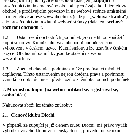
prodávajícím a jinou fyzickou osobou (dále jen „
kupující
“)
prostřednictvím internetového obchodu prodávajícího. Internetový
obchod je prodávajícím provozován na webové stránce umístněné
na internetové adrese www.diochi.cz (dále jen „
webová stránka
“),
a to prostřednictvím rozhraní webové stránky (dále jen „
webové
rozhraní obchodu
“).
1.2. Ustanovení obchodních podmínek jsou nedílnou součástí
kupní smlouvy. Kupní smlouva a obchodní podmínky jsou
vyhotoveny v českém jazyce. Kupní smlouvu lze uzavřít v českém
jazyce. Obchodní podmínky jsou ke stažení na webu
www.diochi.cz
1.3. Znění obchodních podmínek může prodávající měnit či
doplňovat. Tímto ustanovením nejsou dotčena práva a povinnosti
vzniklá po dobu účinnosti předchozího znění obchodních podmínek.
2. Možnosti nákupu (na webu: přihlásit se, registrovat se,
osobní účet)
Nakupovat zboží lze těmito způsoby:
2.1
Členové klubu Diochi
V případě, že kupující je již členem klubu Diochi, má právo využít
výhod slevového klubu vč. členských cen, provede pouze úkon