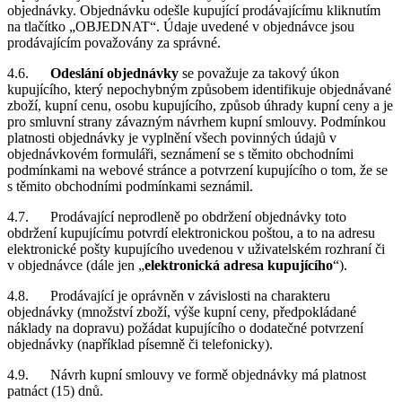
objednávky. Objednávku odešle kupující prodávajícímu kliknutím
na tlačítko „OBJEDNAT“. Údaje uvedené v objednávce jsou
prodávajícím považovány za správné.
4.6.
Odeslání objednávky
se považuje za takový úkon
kupujícího, který nepochybným způsobem identifikuje objednávané
zboží, kupní cenu, osobu kupujícího, způsob úhrady kupní ceny a je
pro smluvní strany závazným návrhem kupní smlouvy. Podmínkou
platnosti objednávky je vyplnění všech povinných údajů v
objednávkovém formuláři, seznámení se s těmito obchodními
podmínkami na webové stránce a potvrzení kupujícího o tom, že se
s těmito obchodními podmínkami seznámil.
4.7. Prodávající neprodleně po obdržení objednávky toto
obdržení kupujícímu potvrdí elektronickou poštou, a to na adresu
elektronické pošty kupujícího uvedenou v uživatelském rozhraní či
v objednávce (dále jen „
elektronická adresa kupujícího
“).
4.8. Prodávající je oprávněn v závislosti na charakteru
objednávky (množství zboží, výše kupní ceny, předpokládané
náklady na dopravu) požádat kupujícího o dodatečné potvrzení
objednávky (například písemně či telefonicky).
4.9. Návrh kupní smlouvy ve formě objednávky má platnost
patnáct (15) dnů.