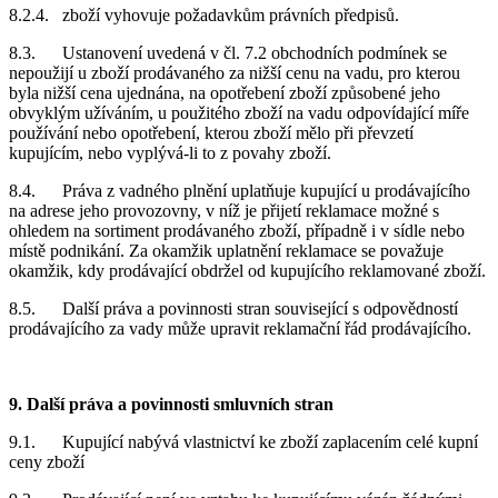
8.2.4. zboží vyhovuje požadavkům právních předpisů.
8.3. Ustanovení uvedená v čl. 7.2 obchodních podmínek se
nepoužijí u zboží prodávaného za nižší cenu na vadu, pro kterou
byla nižší cena ujednána, na opotřebení zboží způsobené jeho
obvyklým užíváním, u použitého zboží na vadu odpovídající míře
používání nebo opotřebení, kterou zboží mělo při převzetí
kupujícím, nebo vyplývá-li to z povahy zboží.
8.4. Práva z vadného plnění uplatňuje kupující u prodávajícího
na adrese jeho provozovny, v níž je přijetí reklamace možné s
ohledem na sortiment prodávaného zboží, případně i v sídle nebo
místě podnikání. Za okamžik uplatnění reklamace se považuje
okamžik, kdy prodávající obdržel od kupujícího reklamované zboží.
8.5. Další práva a povinnosti stran související s odpovědností
prodávajícího za vady může upravit reklamační řád prodávajícího.
9. Další práva a povinnosti smluvních stran
9.1. Kupující nabývá vlastnictví ke zboží zaplacením celé kupní
ceny zboží