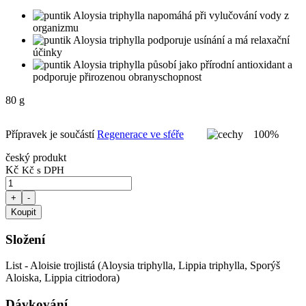
Aloysia triphylla napomáhá při vylučování vody z
organizmu
Aloysia triphylla podporuje usínání a má relaxační
účinky
Aloysia triphylla působí jako přírodní antioxidant a
podporuje přirozenou obranyschopnost
80 g
Přípravek je součástí
Regenerace ve sféře
100%
český produkt
Kč
Kč s DPH
+
-
Koupit
Složení
List - Aloisie trojlistá (Aloysia triphylla, Lippia triphylla, Sporýš
Aloiska, Lippia citriodora)
Dávkování