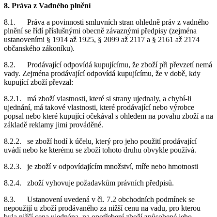
8. Práva z Vadného plnění
8.1. Práva a povinnosti smluvních stran ohledně práv z vadného
plnění se řídí příslušnými obecně závaznými předpisy (zejména
ustanoveními § 1914 až 1925, § 2099 až 2117 a § 2161 až 2174
občanského zákoníku).
8.2. Prodávající odpovídá kupujícímu, že zboží při převzetí nemá
vady. Zejména prodávající odpovídá kupujícímu, že v době, kdy
kupující zboží převzal:
8.2.1. má zboží vlastnosti, které si strany ujednaly, a chybí-li
ujednání, má takové vlastnosti, které prodávající nebo výrobce
popsal nebo které kupující očekával s ohledem na povahu zboží a na
základě reklamy jimi prováděné.
8.2.2. se zboží hodí k účelu, který pro jeho použití prodávající
uvádí nebo ke kterému se zboží tohoto druhu obvykle používá.
8.2.3. je zboží v odpovídajícím množství, míře nebo hmotnosti
8.2.4. zboží vyhovuje požadavkům právních předpisů.
8.3. Ustanovení uvedená v čl. 7.2 obchodních podmínek se
nepoužijí u zboží prodávaného za nižší cenu na vadu, pro kterou
byla nižší cena ujednána, na opotřebení zboží způsobené jeho