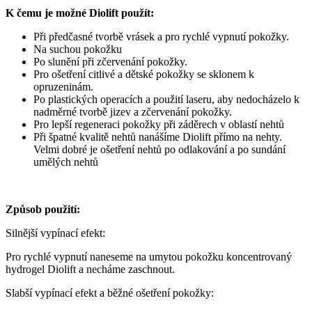
K čemu je možné Diolift použít:
Při předčasné tvorbě vrásek a pro rychlé vypnutí pokožky.
Na suchou pokožku
Po slunění při zčervenání pokožky.
Pro ošetření citlivé a dětské pokožky se sklonem k
opruzeninám.
Po plastických operacích a použití laseru, aby nedocházelo k
nadměrné tvorbě jizev a zčervenání pokožky.
Pro lepší regeneraci pokožky při záděrech v oblastí nehtů
Při špatné kvalitě nehtů nanášíme Diolift přímo na nehty.
Velmi dobré je ošetření nehtů po odlakování a po sundání
umělých nehtů
Způsob použití:
Silnější vypínací efekt:
Pro rychlé vypnutí naneseme na umytou pokožku koncentrovaný
hydrogel Diolift a necháme zaschnout.
Slabší vypínací efekt a běžné ošetření pokožky: