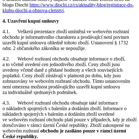
blogu Diochi
https://www.diochi.cz/cs/aktuality-blog/registrace-do-
klubu-diochi-a-obnova-clenstvi
.
4. Uzavření kupní smlouvy
4.1. Veškerá prezentace zboží umístěná ve webovém rozhraní
obchodu je informativního charakteru a prodávající není povinen
uzavřít kupní smlouvu ohledně tohoto zboží. Ustanovení § 1732
odst. 2 občanského zákoníku se nepoužije.
4.2. Webové rozhraní obchodu obsahuje informace o zboží,
a to včetně uvedení cen jednotlivého zboží. Ceny zboží jsou
uvedeny včetně daně z přidané hodnoty a všech souvisejících
poplatků. Ceny zboží zůstávají v platnosti po dobu, kdy jsou
zobrazovány ve webovém rozhraní obchodu. Tímto ustanovením
není omezena možnost prodávajícího uzavřít kupní smlouvu
za individuálně sjednaných podmínek.
4.3. Webové rozhraní obchodu obsahuje také informace
o nákladech spojených s balením a dodáním zboží. Informace o
nákladech spojených s balením a dodáním zboží uvedené
ve webovém rozhraní obchodu platí pouze v případech, kdy je zboží
doručováno v rámci území České republiky. Zboží zakoupené na
webovém rozhraní
obchodu je zasíláno pouze v rámci území
České republiky.