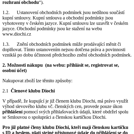
rozhraní obchodu
“).
1.2. Ustanovení obchodních podmínek jsou nedílnou součástí
kupní smlouvy. Kupní smlouva a obchodní podmínky jsou
vyhotoveny v českém jazyce. Kupní smlouvu lze uzavřít v českém
jazyce. Obchodní podmínky jsou ke stažení na webu
www.diochi.cz
1.3. Znění obchodních podmínek může prodávající měnit či
doplňovat. Tímto ustanovením nejsou dotčena práva a povinnosti
vzniklá po dobu účinnosti předchozího znění obchodních podmínek.
2. Možnosti nákupu (na webu: přihlásit se, registrovat se,
osobní účet)
Nakupovat zboží lze těmito způsoby:
2.1
Členové klubu Diochi
V případě, že kupující je již členem klubu Diochi, má právo využít
výhod slevového klubu vč. členských cen, provede pouze úkon
přihlášení
pomocí svých přihlašovacích údajů, které obdržel spolu
se Smlouvou o spolupráci a členskou kartičkou Diochi.
Pro již platné členy klubu Diochi, kteří mají členskou kartičku
s ID a heslem, platí stejné přístupové údaje do přihlášení se do