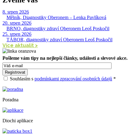
8. srpen 2026
|
Mělník, Diagnostiky Oberonem – Lenka Pavlíková
20. srpen 2026
|
BRNO, diagnostiky zdraví Oberonem Leoš Poskočil
25. srpen 2026
|
TÁBOR, diagnostiky zdraví Oberonem Leoš Poskočil
Více aktualit >
Pošleme vám tipy na nejlepší články, události a slevové akce.
Souhlasím s
podmínkami zpracování osobních údajů
*
Poradna
Diochi aplikace