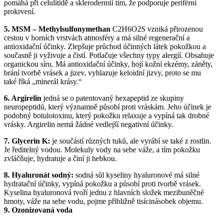
pomáhá při celulitidě a sklerodermii tím, že podporuje periférní
prokrvení.
5. MSM – Methylsulfonymethan
C2H6O2S vzniká přirozenou
cestou v horních vrstvách atmosféry a má silné regenerační a
antioxidační účinky. Zlepšuje průchod účinných látek pokožkou a
současně ji vyživuje a čistí. Potlačuje všechny typy alergií. Obsahuje
organickou síru. Má antioxidační účinky, hojí kožní ekzémy, záněty,
brání tvorbě vrásek a jizev, vyhlazuje keloidní jizvy, proto se mu
také říká „minerál krásy.“
6. Argirelin
jedná se o patentovaný hexapeptid ze skupiny
neuropeptidů, který významně působí proti vráskám. Jeho účinek je
podobný botulotoxinu, který pokožku relaxuje a vypíná tak drobné
vrásky. Argirelin nemá žádné vedlejší negativní účinky.
7. Glycerin K:
je součástí různých tuků, ale vyrábí se také z rostlin.
Je ředitelný vodou. Molekuly vody na sebe váže, a tím pokožku
zvláčňuje, hydratuje a činí ji hebkou.
8. Hyaluronát sodný:
sodná sůl kyseliny hyaluronové má silné
hydratační účinky, vypíná pokožku a působí proti tvorbě vrásek.
Kyselina hyaluronová tvoří jednu z hlavních složek mezibuněčné
hmoty, váže na sebe vodu, pojme přibližně tisícinásobek objemu.
9. Ozonizovaná voda