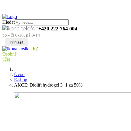
Hledat
+420 222 764 004
po - čt 8-16, pá 8-14
Přihlásit
Kč
Osobní
účet
Úvod
E-shop
AKCE: Diolift hydrogel 3+1 za 50%