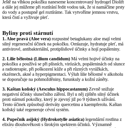
Ještě na vlhkou pokožku naneseme koncentrovaný hydrogel Diolift
a dále jej můžeme při roztírání ředit vodou tak, že si namáčíme prsty
do vody a postupně gel roztíráme. Tak vytvoříme jemnou vrstvu,
která čistí a vyživuje pleť.
Byliny proti stárnutí
1. Aloe pravá (Aloe vera)
rozpustné betaglukany aloe mají velmi
silný regenerační účinek na pokožku. Omlazuje, hydratuje pleť, má
antivirové, antibakteriální, protiplísňové účinky a hojí popáleniny.
2. Lilie bělostná (Lilium candidum)
Má velmi hojivé účinky na
pokožku a používá se při plísních, virózách, popáleninách od slunce
a radioterapie, při poškození kůže a při různých vyrážkách,
ekzémech, akné a hyperpigmentaci. Výluh lilie bělostné v alkoholu
se doporučuje na pohmožděniny, furunkuly a kožní záněty.
3. Kaštan koňský (Aesculus hippocastanum)
Zevně snižuje
negativní účinky slunečního záření. Byl u něj zjištěn silný účinek
proti stárnutí pokožky, který je zjevný již po 9 týdnech užívání.
Tento účinek způsobují deriváty quercetinu a kaempferolu. Kaštan
koňský také regeneruje cévní systém.
4. Pupečník asijský (Hydrokotylle asiatica)
legendární rostlina z
elixíru dlouhověkosti s širokým spektrem účinků. Významně