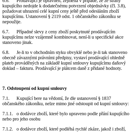
6.6. Prodávající je oprávněn, zejména v případě, že ze strany
kupujícího nedojde k dodatečnému potvrzení objednávky (čl. 3.8),
požadovat uhrazení celé kupní ceny ještě před odesláním zboží
kupujícímu. Ustanovení § 2119 odst. 1 občanského zákoníku se
nepoužije.
6.7. Případné slevy z ceny zboží poskytnuté prodávajícím
kupujícímu nelze vzájemně kombinovat, není-li u specifické akce
stanoveno jinak.
6.8. Je-li to v obchodním styku obvyklé nebo je-li tak stanoveno
obecně závaznými právními předpisy, vystaví prodávající ohledně
plateb prováděných na základě kupní smlouvy kupujícímu daňový
doklad – fakturu. Prodávající je plátcem daně z přidané hodnoty.
7. Odstoupení od kupní smlouvy
7.1. Kupující bere na vědomí, že dle ustanovení § 1837
občanského zákoníku, nelze mimo jiné odstoupit od kupní smlouvy:
7.1.1. o dodávce zboží, které bylo upraveno podle přání kupujícího
nebo pro jeho osobu
7.1.2. o dodávce zboží, které podléhá rychlé zkáze, jakož i zboží,