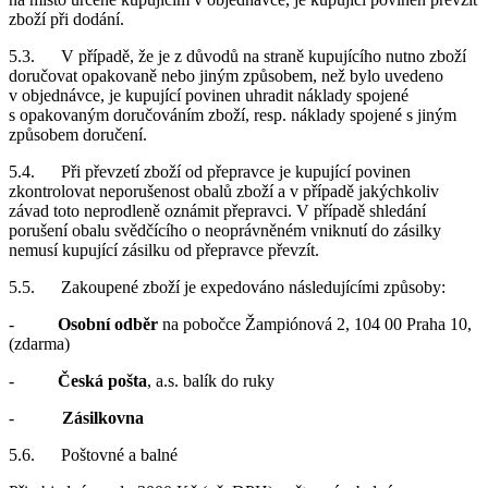
zboží při dodání.
5.3. V případě, že je z důvodů na straně kupujícího nutno zboží
doručovat opakovaně nebo jiným způsobem, než bylo uvedeno
v objednávce, je kupující povinen uhradit náklady spojené
s opakovaným doručováním zboží, resp. náklady spojené s jiným
způsobem doručení.
5.4. Při převzetí zboží od přepravce je kupující povinen
zkontrolovat neporušenost obalů zboží a v případě jakýchkoliv
závad toto neprodleně oznámit přepravci. V případě shledání
porušení obalu svědčícího o neoprávněném vniknutí do zásilky
nemusí kupující zásilku od přepravce převzít.
5.5. Zakoupené zboží je expedováno následujícími způsoby:
-
Osobní odběr
na pobočce Žampiónová 2, 104 00 Praha 10,
(zdarma)
-
Česká pošta
, a.s. balík do ruky
-
Zásilkovna
5.6. Poštovné a balné