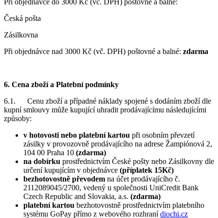
Při objednávce do 3000 Kč (vč. DPH) poštovné a balné:
Česká pošta
Zásilkovna
Při objednávce nad 3000 Kč (vč. DPH) poštovné a balné:
zdarma
6. Cena zboží a Platební podmínky
6.1. Cenu zboží a případné náklady spojené s dodáním zboží dle
kupní smlouvy může kupující uhradit prodávajícímu následujícími
způsoby:
v hotovosti
nebo platební kartou
při osobním převzetí
zásilky v provozovně prodávajícího na adrese Žampiónová 2,
104 00 Praha 10
(zdarma)
na dobírku
prostřednictvím České pošty nebo Zásilkovny dle
určení kupujícím v objednávce
(příplatek 15Kč)
bezhotovostně převodem
na účet prodávajícího č.
2112089045/2700, vedený u společnosti UniCredit Bank
Czech Republic and Slovakia, a.s.
(zdarma)
platební kartou
bezhotovostně prostřednictvím platebního
systému GoPay přímo z webového rozhraní
diochi.cz