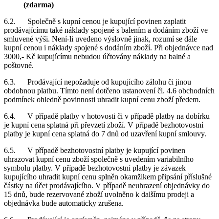
(zdarma)
6.2. Společně s kupní cenou je kupující povinen zaplatit
prodávajícímu také náklady spojené s balením a dodáním zboží ve
smluvené výši. Není-li uvedeno výslovně jinak, rozumí se dále
kupní cenou i náklady spojené s dodáním zboží. Při objednávce nad
3000,- Kč kupujícímu nebudou účtovány náklady na balné a
poštovné.
6.3. Prodávající nepožaduje od kupujícího zálohu či jinou
obdobnou platbu. Tímto není dotčeno ustanovení čl. 4.6 obchodních
podmínek ohledně povinnosti uhradit kupní cenu zboží předem.
6.4. V případě platby v hotovosti či v případě platby na dobírku
je kupní cena splatná při převzetí zboží. V případě bezhotovostní
platby je kupní cena splatná do 7 dnů od uzavření kupní smlouvy.
6.5. V případě bezhotovostní platby je kupující povinen
uhrazovat kupní cenu zboží společně s uvedením variabilního
symbolu platby. V případě bezhotovostní platby je závazek
kupujícího uhradit kupní cenu splněn okamžikem připsání příslušné
částky na účet prodávajícího. V případě neuhrazení objednávky do
15 dnů, bude rezervované zboží uvolněno k dalšímu prodeji a
objednávka bude automaticky zrušena.