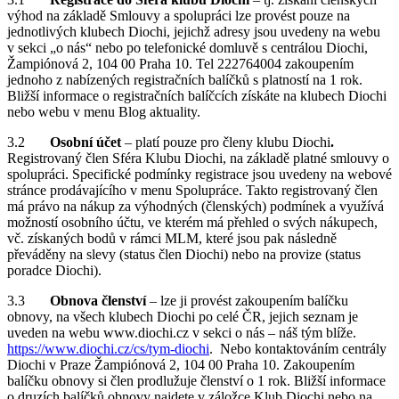
výhod na základě Smlouvy a spolupráci lze provést pouze na
jednotlivých klubech Diochi, jejichž adresy jsou uvedeny na webu
v sekci „o nás“ nebo po telefonické domluvě s centrálou Diochi,
Žampiónová 2, 104 00 Praha 10. Tel 222764004 zakoupením
jednoho z nabízených registračních balíčků s platností na 1 rok.
Bližší informace o registračních balíčcích získáte na klubech Diochi
nebo webu v menu Blog aktuality.
3.2
Osobní účet
– platí pouze pro členy klubu Diochi
.
Registrovaný člen Sféra Klubu Diochi, na základě platné smlouvy o
spolupráci. Specifické podmínky registrace jsou uvedeny na webové
stránce prodávajícího v menu Spolupráce. Takto registrovaný člen
má právo na nákup za výhodných (členských) podmínek a využívá
možností osobního účtu, ve kterém má přehled o svých nákupech,
vč. získaných bodů v rámci MLM, které jsou pak následně
převáděny na slevy (status člen Diochi) nebo na provize (status
poradce Diochi).
3.3
Obnova členství
– lze ji provést zakoupením balíčku
obnovy, na všech klubech Diochi po celé ČR, jejich seznam je
uveden na webu www.diochi.cz v sekci o nás – náš tým blíže.
https://www.diochi.cz/cs/tym-diochi
. Nebo kontaktováním centrály
Diochi v Praze Žampiónová 2, 104 00 Praha 10. Zakoupením
balíčku obnovy si člen prodlužuje členství o 1 rok. Bližší informace
o druzích balíčků obnovy najdete v záložce Klub Diochi nebo na