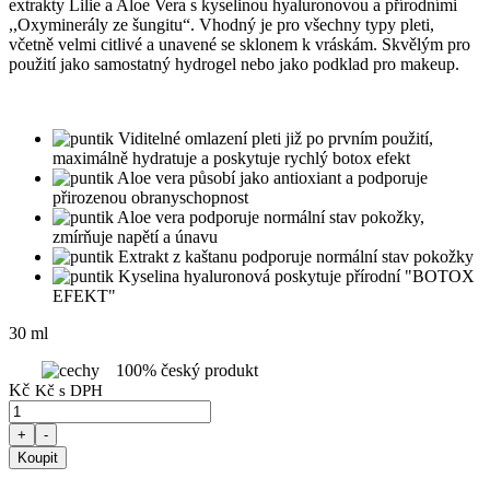
extrakty Lilie a Aloe Vera s kyselinou hyaluronovou a přírodními
,,Oxyminerály ze šungitu“. Vhodný je pro všechny typy pleti,
včetně velmi citlivé a unavené se sklonem k vráskám. Skvělým pro
použití jako samostatný hydrogel nebo jako podklad pro makeup.
Viditelné omlazení pleti již po prvním použití,
maximálně hydratuje a poskytuje rychlý botox efekt
Aloe vera působí jako antioxiant a podporuje
přirozenou obranyschopnost
Aloe vera podporuje normální stav pokožky,
zmírňuje napětí a únavu
Extrakt z kaštanu podporuje normální stav pokožky
Kyselina hyaluronová poskytuje přírodní "BOTOX
EFEKT"
30 ml
100% český produkt
Kč
Kč s DPH
+
-
Koupit