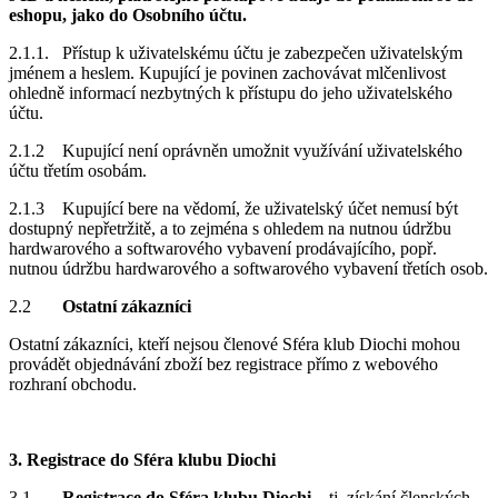
eshopu, jako do Osobního účtu.
2.1.1. Přístup k uživatelskému účtu je zabezpečen uživatelským
jménem a heslem. Kupující je povinen zachovávat mlčenlivost
ohledně informací nezbytných k přístupu do jeho uživatelského
účtu.
2.1.2 Kupující není oprávněn umožnit využívání uživatelského
účtu třetím osobám.
2.1.3 Kupující bere na vědomí, že uživatelský účet nemusí být
dostupný nepřetržitě, a to zejména s ohledem na nutnou údržbu
hardwarového a softwarového vybavení prodávajícího, popř.
nutnou údržbu hardwarového a softwarového vybavení třetích osob.
2.2
Ostatní zákazníci
Ostatní zákazníci, kteří nejsou členové Sféra klub Diochi mohou
provádět objednávání zboží bez registrace přímo z webového
rozhraní obchodu.
3. Registrace do Sféra klubu Diochi
3.1
Registrace do Sféra klubu Diochi
– tj. získání členských