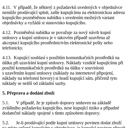
4.11. V případě, že některý z požadavků uvedených v objednávce
nemůže prodávající splnit, zašle kupujícímu na elektronickou adresu
kupujícího pozměněnou nabídku s uvedením možných variant
objednávky a vyžádá si stanovisko kupujícího.
4.12. Pozměněná nabídka se považuje za nový návrh kupní
smlouvy a kupní smlouva je v takovém případě uzavřena až
akceptací kupujícího prostřednictvím elektronické pošty nebo
telefonicky.
4.13. Kupující souhlasí s použitím komunikačních prostředků na
dálku při uzavírání kupní smlouvy. Náklady vzniklé kupujícímu při
použití komunikačních prostředků na dálku v souvislosti
s uzavřením kupní smlouvy (náklady na internetové připojení,
náklady na telefonní hovory) si hradí kupující sám, přičemž tyto
náklady se neliší od základní sazby.
5. Přeprava a dodání zboží
5.1. V případě, že je způsob dopravy smluven na základě
zvláštního požadavku kupujícího, nese kupující riziko a případné
dodatečné náklady spojené s tímto způsobem dopravy.
5.2. Je-li prodávající podle kupní smlouvy povinen dodat zboží
na místo určené kupujícím v objednávce, je kupující povinen převzít