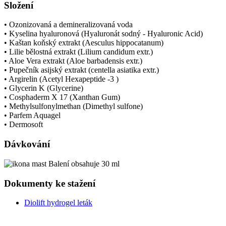
Složení
• Ozonizovaná a demineralizovaná voda
• Kyselina hyaluronová (Hyaluronát sodný - Hyaluronic Acid)
• Kaštan koňský extrakt (Aesculus hippocatanum)
• Lilie bělostná extrakt (Lilium candidum extr.)
• Aloe Vera extrakt (Aloe barbadensis extr.)
• Pupečník asijský extrakt (centella asiatika extr.)
• Argirelin (Acetyl Hexapeptide -3 )
• Glycerin K (Glycerine)
• Cosphaderm X 17 (Xanthan Gum)
• Methylsulfonylmethan (Dimethyl sulfone)
• Parfem Aquagel
• Dermosoft
Dávkování
Balení obsahuje 30 ml
Dokumenty ke stažení
Diolift hydrogel leták