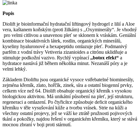
Popis
Diolift je bioinformační hydratační liftingový hydrogel z lilií a Aloe
vera, kaštanem koňským (proti žilkám) s ,,Oxyminerály“. Je vhodný
pro velmi citlivou a unavenou pleť se sklonem k vráskám. Geniální
kombinace bioaktivních látek, rostlin, organických minerálů,
kyseliny hyaluronové a hexapeptidu omlazuje pleť. Podmanivý
parfém z vodní trávy Vetiveria zizanioides a citrónu uklidňuje a
stimuluje podkožní vazivo. Rychlý vypínací
,,botox efekt“
a
hydratace nastává již během několika minut. Nezanáší póry a je
velmi lehký.
Základem Dioliftu jsou organické vysoce vstřebatelné biominerály,
zejména křemík, zlato, hořčík, zinek, síra a ostatní biogenní prvky,
celkem více než 64. Diolift obsahuje organický křemík s vysokou
biologickou aktivitou. Má unikátní působení na pleť, její strukturu,
regeneraci a omlazení. Po čtyřicítce způsobuje deficit organického
křemíku v těle vysušování kůže a tvorbu vrásek. Strie na kůži a
všechny ostatní projevy, jež se váží ke ztrátě pružnosti pojivových
tkání a pokožky, najdou řešení v organickém křemíku, který se stává
mocnou zbraní v boji proti stárnutí.