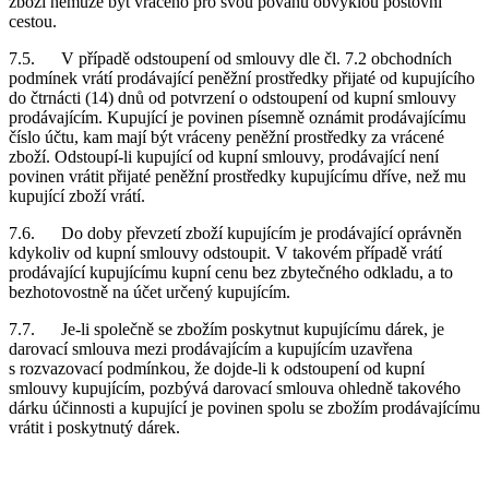
zboží nemůže být vráceno pro svou povahu obvyklou poštovní
cestou.
7.5. V případě odstoupení od smlouvy dle čl. 7.2 obchodních
podmínek vrátí prodávající peněžní prostředky přijaté od kupujícího
do čtrnácti (14) dnů od potvrzení o odstoupení od kupní smlouvy
prodávajícím. Kupující je povinen písemně oznámit prodávajícímu
číslo účtu, kam mají být vráceny peněžní prostředky za vrácené
zboží. Odstoupí-li kupující od kupní smlouvy, prodávající není
povinen vrátit přijaté peněžní prostředky kupujícímu dříve, než mu
kupující zboží vrátí.
7.6. Do doby převzetí zboží kupujícím je prodávající oprávněn
kdykoliv od kupní smlouvy odstoupit. V takovém případě vrátí
prodávající kupujícímu kupní cenu bez zbytečného odkladu, a to
bezhotovostně na účet určený kupujícím.
7.7. Je-li společně se zbožím poskytnut kupujícímu dárek, je
darovací smlouva mezi prodávajícím a kupujícím uzavřena
s rozvazovací podmínkou, že dojde-li k odstoupení od kupní
smlouvy kupujícím, pozbývá darovací smlouva ohledně takového
dárku účinnosti a kupující je povinen spolu se zbožím prodávajícímu
vrátit i poskytnutý dárek.