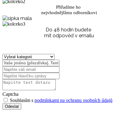
Přiřadíme ho
nejvhodnějšímu odborníkovi
Do 48 hodin budete
mít odpověď v emailu
Captcha
Souhlasím s
podmínkami na ochranu osobních údajů
Slide 01
Slide 05
Slide 06
Slide 04
Slide 02
Slide 03
BIOINFORMAČNÍ KAPKY
TABLETY
BIOINFORMAČNÍ KRÉM
BIOINFORMAČNÍ ČAJ
BIOINFORMAČNÍ KAPSLE
BIOINFORMAČNÍ