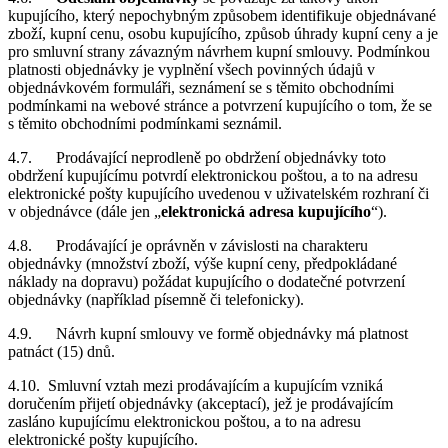
kupujícího, který nepochybným způsobem identifikuje objednávané
zboží, kupní cenu, osobu kupujícího, způsob úhrady kupní ceny a je
pro smluvní strany závazným návrhem kupní smlouvy. Podmínkou
platnosti objednávky je vyplnění všech povinných údajů v
objednávkovém formuláři, seznámení se s těmito obchodními
podmínkami na webové stránce a potvrzení kupujícího o tom, že se
s těmito obchodními podmínkami seznámil.
4.7. Prodávající neprodleně po obdržení objednávky toto
obdržení kupujícímu potvrdí elektronickou poštou, a to na adresu
elektronické pošty kupujícího uvedenou v uživatelském rozhraní či
v objednávce (dále jen „
elektronická adresa kupujícího
“).
4.8. Prodávající je oprávněn v závislosti na charakteru
objednávky (množství zboží, výše kupní ceny, předpokládané
náklady na dopravu) požádat kupujícího o dodatečné potvrzení
objednávky (například písemně či telefonicky).
4.9. Návrh kupní smlouvy ve formě objednávky má platnost
patnáct (15) dnů.
4.10. Smluvní vztah mezi prodávajícím a kupujícím vzniká
doručením přijetí objednávky (akceptací), jež je prodávajícím
zasláno kupujícímu elektronickou poštou, a to na adresu
elektronické pošty kupujícího.