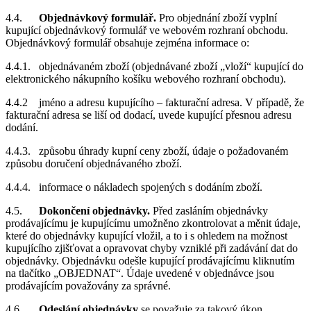
4.4.
Objednávkový formulář.
Pro objednání zboží vyplní
kupující objednávkový formulář ve webovém rozhraní obchodu.
Objednávkový formulář obsahuje zejména informace o:
4.4.1. objednávaném zboží (objednávané zboží „vloží“ kupující do
elektronického nákupního košíku webového rozhraní obchodu).
4.4.2 jméno a adresu kupujícího – fakturační adresa. V případě, že
fakturační adresa se liší od dodací, uvede kupující přesnou adresu
dodání.
4.4.3. způsobu úhrady kupní ceny zboží, údaje o požadovaném
způsobu doručení objednávaného zboží.
4.4.4. informace o nákladech spojených s dodáním zboží.
4.5.
Dokončení objednávky.
Před zasláním objednávky
prodávajícímu je kupujícímu umožněno zkontrolovat a měnit údaje,
které do objednávky kupující vložil, a to i s ohledem na možnost
kupujícího zjišťovat a opravovat chyby vzniklé při zadávání dat do
objednávky. Objednávku odešle kupující prodávajícímu kliknutím
na tlačítko „OBJEDNAT“. Údaje uvedené v objednávce jsou
prodávajícím považovány za správné.
4.6.
Odeslání objednávky
se považuje za takový úkon