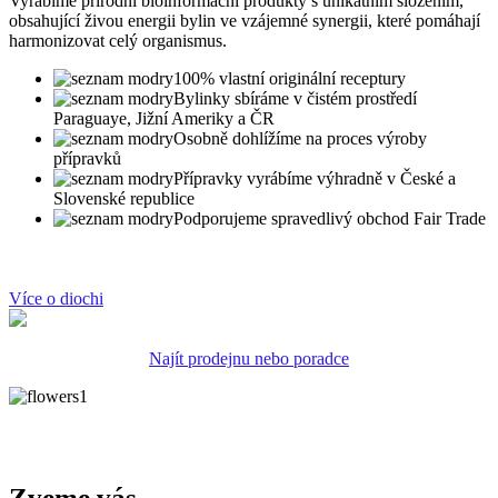
Vyrábíme přírodní bioinformační produkty s unikátním složením,
obsahující živou energii bylin ve vzájemné synergii, které pomáhají
harmonizovat celý organismus.
100% vlastní originální receptury
Bylinky sbíráme v čistém prostředí
Paraguaye, Jižní Ameriky a ČR
Osobně dohlížíme na proces výroby
přípravků
Přípravky vyrábíme výhradně v České a
Slovenské republice
Podporujeme spravedlivý obchod Fair Trade
Více o diochi
Najít prodejnu nebo poradce
Zveme vás