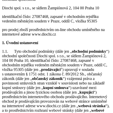
Diochi spol. s r.o., se sídlem Žampiónová 2, 104 00 Praha 10
identifikační číslo: 27087468, zapsané v obchodním rejstříku
vedeném městským soudem v Praze, oddíl C, vložka 95305
pro prodej zboží prostřednictvím on-line obchodu umístěného na
internetové adrese www.diochi.cz
1. Úvodní ustanovení
1.1. Tyto obchodní podmínky (dále jen „
obchodní podmínky
“)
obchodní společnosti Diochi spol. s r.o., se sídlem Žampiónová 2,
104 00 Praha 10, identifikační číslo: 27087468, zapsané v
obchodním rejstříku vedeném městským soudem v Praze, oddíl C,
vložka 95305 (dále jen „
prodávající
“) upravují v souladu
s ustanovením § 1751 odst. 1 zákona č. 89/2012 Sb., občanský
zákoník (dále jen „
občanský zákoník
“) vzájemná práva a
povinnosti smluvních stran vzniklé v souvislosti nebo na základě
kupní smlouvy (dále jen „
kupní smlouva
“) uzavírané mezi
prodávajícím a jinou fyzickou osobou (dále jen „
kupující
“)
prostřednictvím internetového obchodu prodávajícího. Internetový
obchod je prodávajícím provozován na webové stránce umístněné
na internetové adrese www.diochi.cz (dále jen „
webová stránka
“),
a to prostřednictvím rozhraní webové stránky (dále jen „
webové