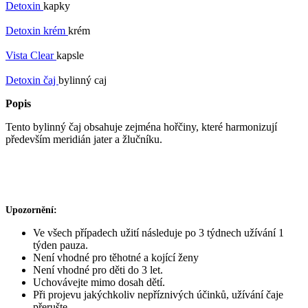
Detoxin
kapky
Detoxin krém
krém
Vista Clear
kapsle
Detoxin čaj
bylinný caj
Popis
Tento bylinný čaj obsahuje zejména hořčiny, které harmonizují
především meridián jater a žlučníku.
Upozornění:
Ve všech případech užití následuje po 3 týdnech užívání 1
týden pauza.
Není vhodné pro těhotné a kojící ženy
Není vhodné pro děti do 3 let.
Uchovávejte mimo dosah dětí.
Při projevu jakýchkoliv nepříznivých účinků, užívání čaje
přerušte.