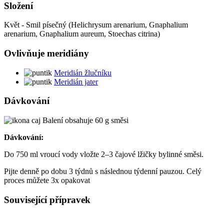
Složení
Květ - Smil písečný (Helichrysum arenarium, Gnaphalium
arenarium, Gnaphalium aureum, Stoechas citrina)
Ovlivňuje meridiány
Meridián žlučníku
Meridián jater
Dávkování
Balení obsahuje 60 g směsi
Dávkování:
Do 750 ml vroucí vody vložte 2–3 čajové lžičky bylinné směsi.
Pijte denně po dobu 3 týdnů s následnou týdenní pauzou. Celý
proces můžete 3x opakovat
Související přípravek