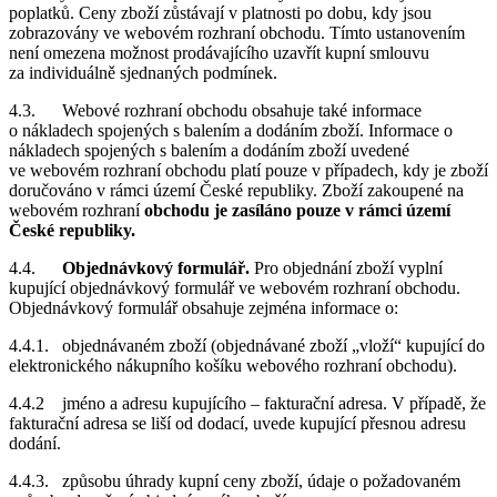
poplatků. Ceny zboží zůstávají v platnosti po dobu, kdy jsou
zobrazovány ve webovém rozhraní obchodu. Tímto ustanovením
není omezena možnost prodávajícího uzavřít kupní smlouvu
za individuálně sjednaných podmínek.
4.3. Webové rozhraní obchodu obsahuje také informace
o nákladech spojených s balením a dodáním zboží. Informace o
nákladech spojených s balením a dodáním zboží uvedené
ve webovém rozhraní obchodu platí pouze v případech, kdy je zboží
doručováno v rámci území České republiky. Zboží zakoupené na
webovém rozhraní
obchodu je zasíláno pouze v rámci území
České republiky.
4.4.
Objednávkový formulář.
Pro objednání zboží vyplní
kupující objednávkový formulář ve webovém rozhraní obchodu.
Objednávkový formulář obsahuje zejména informace o:
4.4.1. objednávaném zboží (objednávané zboží „vloží“ kupující do
elektronického nákupního košíku webového rozhraní obchodu).
4.4.2 jméno a adresu kupujícího – fakturační adresa. V případě, že
fakturační adresa se liší od dodací, uvede kupující přesnou adresu
dodání.
4.4.3. způsobu úhrady kupní ceny zboží, údaje o požadovaném