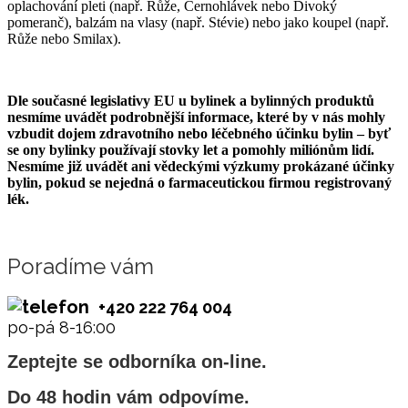
oplachování pleti (např. Růže, Černohlávek nebo Divoký
pomeranč), balzám na vlasy (např. Stévie) nebo jako koupel (např.
Růže nebo Smilax).
Dle současné legislativy EU u bylinek a bylinných produktů
nesmíme uvádět podrobnější informace, které by v nás mohly
vzbudit dojem zdravotního nebo léčebného účinku bylin – byť
se ony bylinky používají stovky let a pomohly miliónům lidí.
Nesmíme již uvádět ani vědeckými výzkumy prokázané účinky
bylin, pokud se nejedná o farmaceutickou firmou registrovaný
lék.
Poradíme vám
+420 222 764 004
po-pá 8-16:00
Zeptejte se odborníka on-line.
Do 48 hodin vám odpovíme.