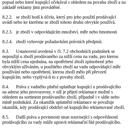
popsal nebo které kupující očekával s ohledem na povahu zboží a na
základě reklamy jimi prováděné.
8.2.2. se zboží hodí k účelu, který pro jeho použití prodávající
uvádí nebo ke kterému se zboží tohoto druhu obvykle používá.
8.2.3. je zboží v odpovídajícím množství, míře nebo hmotnosti
8.2.4. zboží vyhovuje požadavkům právních předpisů.
8.3. Ustanovení uvedená v čl. 7.2 obchodních podmínek se
nepoužijí u zboží prodávaného za nižší cenu na vadu, pro kterou
byla nižší cena ujednána, na opotřebení zboží způsobené jeho
obvyklým užíváním, u použitého zboží na vadu odpovídající míře
používání nebo opotřebení, kterou zboží mělo při převzetí
kupujícím, nebo vyplývá-li to z povahy zboží.
8.4. Práva z vadného plnění uplatňuje kupující u prodávajícího
na adrese jeho provozovny, v níž je přijetí reklamace možné s
ohledem na sortiment prodávaného zboží, případně i v sídle nebo
místě podnikání. Za okamžik uplatnění reklamace se považuje
okamžik, kdy prodávající obdržel od kupujícího reklamované zboží.
8.5. Další práva a povinnosti stran související s odpovědností
prodávajícího za vady může upravit reklamační řád prodávajícího.