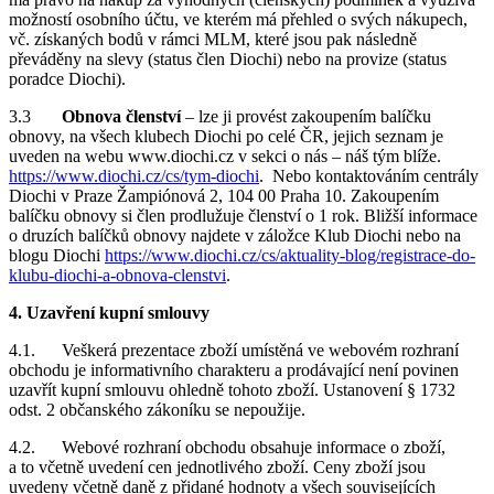
možností osobního účtu, ve kterém má přehled o svých nákupech,
vč. získaných bodů v rámci MLM, které jsou pak následně
převáděny na slevy (status člen Diochi) nebo na provize (status
poradce Diochi).
3.3
Obnova členství
– lze ji provést zakoupením balíčku
obnovy, na všech klubech Diochi po celé ČR, jejich seznam je
uveden na webu www.diochi.cz v sekci o nás – náš tým blíže.
https://www.diochi.cz/cs/tym-diochi
. Nebo kontaktováním centrály
Diochi v Praze Žampiónová 2, 104 00 Praha 10. Zakoupením
balíčku obnovy si člen prodlužuje členství o 1 rok. Bližší informace
o druzích balíčků obnovy najdete v záložce Klub Diochi nebo na
blogu Diochi
https://www.diochi.cz/cs/aktuality-blog/registrace-do-
klubu-diochi-a-obnova-clenstvi
.
4. Uzavření kupní smlouvy
4.1. Veškerá prezentace zboží umístěná ve webovém rozhraní
obchodu je informativního charakteru a prodávající není povinen
uzavřít kupní smlouvu ohledně tohoto zboží. Ustanovení § 1732
odst. 2 občanského zákoníku se nepoužije.
4.2. Webové rozhraní obchodu obsahuje informace o zboží,
a to včetně uvedení cen jednotlivého zboží. Ceny zboží jsou
uvedeny včetně daně z přidané hodnoty a všech souvisejících