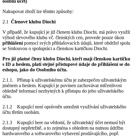
osobní účet)
Nakupovat zboží lze těmito způsoby:
2.1
Členové klubu Diochi
V případě, že kupující je již členem klubu Diochi, má právo využít
výhod slevového klubu vč. členských cen, provede pouze úkon
přihlášení
pomocí svých přihlašovacích údajů, které obdržel spolu
se Smlouvou o spolupráci a členskou kartičkou Diochi.
Pro již platné členy klubu Diochi, kteří mají členskou kartičku
s ID a heslem, platí stejné přístupové údaje do přihlášení se do
eshopu, jako do Osobního účtu.
2.1.1. Přístup k uživatelskému účtu je zabezpečen uživatelským
jménem a heslem. Kupující je povinen zachovávat mlčenlivost
ohledně informací nezbytných k přístupu do jeho uživatelského
účtu.
2.1.2 Kupující není oprávněn umožnit využívání uživatelského
účtu třetím osobám.
2.1.3 Kupující bere na vědomí, že uživatelský účet nemusí být
dostupný nepřetržitě, a to zejména s ohledem na nutnou údržbu
hardwarového a softwarového vybavení prodávajícího, popř.