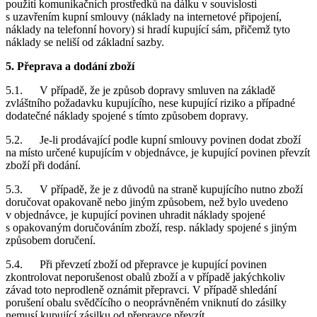
použití komunikačních prostředků na dálku v souvislosti
s uzavřením kupní smlouvy (náklady na internetové připojení,
náklady na telefonní hovory) si hradí kupující sám, přičemž tyto
náklady se neliší od základní sazby.
5. Přeprava a dodání zboží
5.1. V případě, že je způsob dopravy smluven na základě
zvláštního požadavku kupujícího, nese kupující riziko a případné
dodatečné náklady spojené s tímto způsobem dopravy.
5.2. Je-li prodávající podle kupní smlouvy povinen dodat zboží
na místo určené kupujícím v objednávce, je kupující povinen převzít
zboží při dodání.
5.3. V případě, že je z důvodů na straně kupujícího nutno zboží
doručovat opakovaně nebo jiným způsobem, než bylo uvedeno
v objednávce, je kupující povinen uhradit náklady spojené
s opakovaným doručováním zboží, resp. náklady spojené s jiným
způsobem doručení.
5.4. Při převzetí zboží od přepravce je kupující povinen
zkontrolovat neporušenost obalů zboží a v případě jakýchkoliv
závad toto neprodleně oznámit přepravci. V případě shledání
porušení obalu svědčícího o neoprávněném vniknutí do zásilky
nemusí kupující zásilku od přepravce převzít.