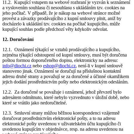
11.2. Kupující vstupem na webové rozhraní je vyzván k seznámení
a vyslovením souhlasu či nesouhlasu s ukládáním tzv. cookies na
jeho počítač. V případě, že je nákup na webové stránce možné
provést a závazky prodávajícího z kupní smlouvy plnit, aniž by
docházelo k ukládání tzv. cookies na počítač kupujícího, může
kupující souhlas podle předchozí věty kdykoliv odvolat.
12. Doručování
12.1. Oznámení týkající se vztahů prodávajícího a kupujícího,
zejména týkající odstoupení od kupní smlouvy, musí být doručena
poštou formou doporučeného dopisu, elektronicky na adresu:
info@diochi.cz
nebo
eshop@diochi.cz
, není-li v kupní smlouvě
stanoveno jinak. Oznámení se doručují na příslušnou kontaktní
adresu druhé strany a považují se za doručené a účinné okamžikem
jejich dodání prostřednictvím pošty nebo elektronickým odesláním.
12.2. Za doručené se považuje i oznámení, jehož převzetí bylo
adresátem odmítnuto, které nebylo vyzvednuto v úložní době, nebo
které se vrátilo jako nedoručitelné.
12.3. Smluvní strany můžou běžnou korespondenci vzájemně
doručovat prostřednictvím elektronické pošty, a to na adresu
elektronické pošty uvedenou v uživatelském účtu kupujícího či
uvedenou kupujícím v objednávce, resp. na adresu uvedenou na