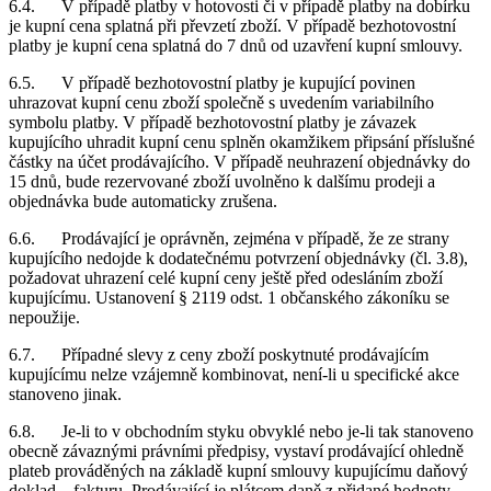
6.4. V případě platby v hotovosti či v případě platby na dobírku
je kupní cena splatná při převzetí zboží. V případě bezhotovostní
platby je kupní cena splatná do 7 dnů od uzavření kupní smlouvy.
6.5. V případě bezhotovostní platby je kupující povinen
uhrazovat kupní cenu zboží společně s uvedením variabilního
symbolu platby. V případě bezhotovostní platby je závazek
kupujícího uhradit kupní cenu splněn okamžikem připsání příslušné
částky na účet prodávajícího. V případě neuhrazení objednávky do
15 dnů, bude rezervované zboží uvolněno k dalšímu prodeji a
objednávka bude automaticky zrušena.
6.6. Prodávající je oprávněn, zejména v případě, že ze strany
kupujícího nedojde k dodatečnému potvrzení objednávky (čl. 3.8),
požadovat uhrazení celé kupní ceny ještě před odesláním zboží
kupujícímu. Ustanovení § 2119 odst. 1 občanského zákoníku se
nepoužije.
6.7. Případné slevy z ceny zboží poskytnuté prodávajícím
kupujícímu nelze vzájemně kombinovat, není-li u specifické akce
stanoveno jinak.
6.8. Je-li to v obchodním styku obvyklé nebo je-li tak stanoveno
obecně závaznými právními předpisy, vystaví prodávající ohledně
plateb prováděných na základě kupní smlouvy kupujícímu daňový
doklad – fakturu. Prodávající je plátcem daně z přidané hodnoty.