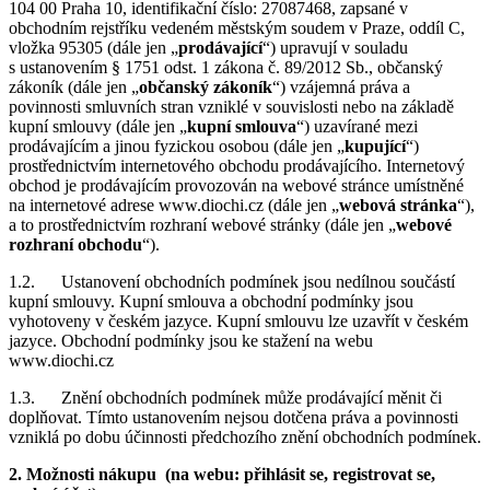
104 00 Praha 10, identifikační číslo: 27087468, zapsané v
obchodním rejstříku vedeném městským soudem v Praze, oddíl C,
vložka 95305 (dále jen „
prodávající
“) upravují v souladu
s ustanovením § 1751 odst. 1 zákona č. 89/2012 Sb., občanský
zákoník (dále jen „
občanský zákoník
“) vzájemná práva a
povinnosti smluvních stran vzniklé v souvislosti nebo na základě
kupní smlouvy (dále jen „
kupní smlouva
“) uzavírané mezi
prodávajícím a jinou fyzickou osobou (dále jen „
kupující
“)
prostřednictvím internetového obchodu prodávajícího. Internetový
obchod je prodávajícím provozován na webové stránce umístněné
na internetové adrese www.diochi.cz (dále jen „
webová stránka
“),
a to prostřednictvím rozhraní webové stránky (dále jen „
webové
rozhraní obchodu
“).
1.2. Ustanovení obchodních podmínek jsou nedílnou součástí
kupní smlouvy. Kupní smlouva a obchodní podmínky jsou
vyhotoveny v českém jazyce. Kupní smlouvu lze uzavřít v českém
jazyce. Obchodní podmínky jsou ke stažení na webu
www.diochi.cz
1.3. Znění obchodních podmínek může prodávající měnit či
doplňovat. Tímto ustanovením nejsou dotčena práva a povinnosti
vzniklá po dobu účinnosti předchozího znění obchodních podmínek.
2. Možnosti nákupu (na webu: přihlásit se, registrovat se,