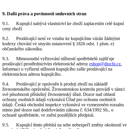
9. Další práva a povinnosti smluvních stran
9.1. Kupující nabývá vlastnictví ke zboží zaplacením celé kupní
ceny zboží
9.2. Prodávající není ve vztahu ke kupujícímu vázán žádnými
kodexy chování ve smyslu ustanovení § 1826 odst. 1 písm. e)
občanského zákoníku.
9.3. Mimosoudní vyřizování stížností spotřebitelů zajišťuje
prodávající prostřednictvím elektronické adresy
eshop@diochi.cz.
Informaci o vyřízení stížnosti kupujícího zašle prodávající na
elektronickou adresu kupujícího.
9.4. Prodávající je oprávněn k prodeji zboží na základě
živnostenského oprávnění. Živnostenskou kontrolu provádí v rámci
své působnosti příslušný živnostenský úřad. Dozor nad oblastí
ochrany osobních údajů vykonává Úřad pro ochranu osobních
údajů. Česká obchodní inspekce vykonává ve vymezeném rozsahu
mimo jiné dozor nad dodržováním zákona č. 634/1992 Sb., o
ochraně spotřebitele, ve znění pozdějších předpisů.
9.5. Kupující tímto přebírá na sebe nebezpečí změny okolností ve