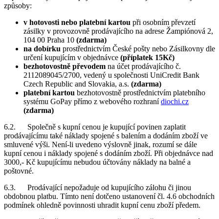
způsoby:
v hotovosti
nebo platební kartou
při osobním převzetí
zásilky v provozovně prodávajícího na adrese Žampiónová 2,
104 00 Praha 10
(zdarma)
na dobírku
prostřednictvím České pošty nebo Zásilkovny dle
určení kupujícím v objednávce
(příplatek 15Kč)
bezhotovostně převodem
na účet prodávajícího č.
2112089045/2700, vedený u společnosti UniCredit Bank
Czech Republic and Slovakia, a.s.
(zdarma)
platební kartou
bezhotovostně prostřednictvím platebního
systému GoPay přímo z webového rozhraní
diochi.cz
(zdarma)
6.2. Společně s kupní cenou je kupující povinen zaplatit
prodávajícímu také náklady spojené s balením a dodáním zboží ve
smluvené výši. Není-li uvedeno výslovně jinak, rozumí se dále
kupní cenou i náklady spojené s dodáním zboží. Při objednávce nad
3000,- Kč kupujícímu nebudou účtovány náklady na balné a
poštovné.
6.3. Prodávající nepožaduje od kupujícího zálohu či jinou
obdobnou platbu. Tímto není dotčeno ustanovení čl. 4.6 obchodních
podmínek ohledně povinnosti uhradit kupní cenu zboží předem.