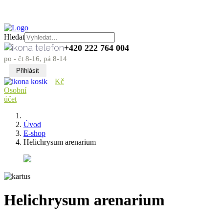
Hledat
+420 222 764 004
po - čt 8-16, pá 8-14
Přihlásit
Kč
Osobní
účet
Úvod
E-shop
Helichrysum arenarium
Helichrysum arenarium