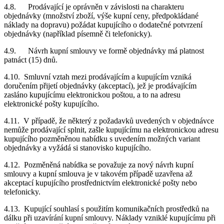
4.8. Prodávající je oprávněn v závislosti na charakteru
objednávky (množství zboží, výše kupní ceny, předpokládané
náklady na dopravu) požádat kupujícího o dodatečné potvrzení
objednávky (například písemně či telefonicky).
4.9. Návrh kupní smlouvy ve formě objednávky má platnost
patnáct (15) dnů.
4.10. Smluvní vztah mezi prodávajícím a kupujícím vzniká
doručením přijetí objednávky (akceptací), jež je prodávajícím
zasláno kupujícímu elektronickou poštou, a to na adresu
elektronické pošty kupujícího.
4.11. V případě, že některý z požadavků uvedených v objednávce
nemůže prodávající splnit, zašle kupujícímu na elektronickou adresu
kupujícího pozměněnou nabídku s uvedením možných variant
objednávky a vyžádá si stanovisko kupujícího.
4.12. Pozměněná nabídka se považuje za nový návrh kupní
smlouvy a kupní smlouva je v takovém případě uzavřena až
akceptací kupujícího prostřednictvím elektronické pošty nebo
telefonicky.
4.13. Kupující souhlasí s použitím komunikačních prostředků na
dálku při uzavírání kupní smlouvy. Náklady vzniklé kupujícímu při