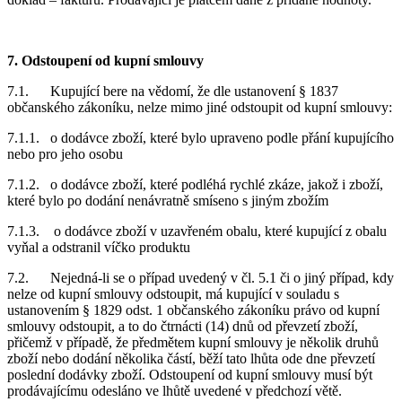
7. Odstoupení od kupní smlouvy
7.1. Kupující bere na vědomí, že dle ustanovení § 1837
občanského zákoníku, nelze mimo jiné odstoupit od kupní smlouvy:
7.1.1. o dodávce zboží, které bylo upraveno podle přání kupujícího
nebo pro jeho osobu
7.1.2. o dodávce zboží, které podléhá rychlé zkáze, jakož i zboží,
které bylo po dodání nenávratně smíseno s jiným zbožím
7.1.3. o dodávce zboží v uzavřeném obalu, které kupující z obalu
vyňal a odstranil víčko produktu
7.2. Nejedná-li se o případ uvedený v čl. 5.1 či o jiný případ, kdy
nelze od kupní smlouvy odstoupit, má kupující v souladu s
ustanovením § 1829 odst. 1 občanského zákoníku právo od kupní
smlouvy odstoupit, a to do čtrnácti (14) dnů od převzetí zboží,
přičemž v případě, že předmětem kupní smlouvy je několik druhů
zboží nebo dodání několika částí, běží tato lhůta ode dne převzetí
poslední dodávky zboží. Odstoupení od kupní smlouvy musí být
prodávajícímu odesláno ve lhůtě uvedené v předchozí větě.