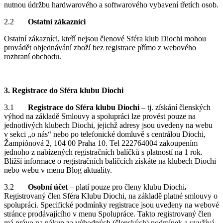
nutnou údržbu hardwarového a softwarového vybavení třetích osob.
2.2
Ostatní zákazníci
Ostatní zákazníci, kteří nejsou členové Sféra klub Diochi mohou
provádět objednávání zboží bez registrace přímo z webového
rozhraní obchodu.
3. Registrace do Sféra klubu Diochi
3.1
Registrace do Sféra klubu Diochi
– tj. získání členských
výhod na základě Smlouvy a spolupráci lze provést pouze na
jednotlivých klubech Diochi, jejichž adresy jsou uvedeny na webu
v sekci „o nás“ nebo po telefonické domluvě s centrálou Diochi,
Žampiónová 2, 104 00 Praha 10. Tel 222764004 zakoupením
jednoho z nabízených registračních balíčků s platností na 1 rok.
Bližší informace o registračních balíčcích získáte na klubech Diochi
nebo webu v menu Blog aktuality.
3.2
Osobní účet
– platí pouze pro členy klubu Diochi
.
Registrovaný člen Sféra Klubu Diochi, na základě platné smlouvy o
spolupráci. Specifické podmínky registrace jsou uvedeny na webové
stránce prodávajícího v menu Spolupráce. Takto registrovaný člen
má právo na nákup za výhodných (členských) podmínek a využívá