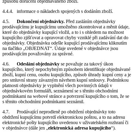
způsobu doručení objednávaného zboží.
4.4.4. informace o nákladech spojených s dodáním zboží.
4.5.
Dokončení objednávky.
Před zasláním objednávky
prodávajícímu je kupujícímu umožněno zkontrolovat a měnit údaje,
které do objednávky kupující vložil, a to i s ohledem na možnost
kupujícího zjišťovat a opravovat chyby vzniklé při zadávání dat do
objednávky. Objednávku odešle kupující prodávajícímu kliknutím
na tlačítko „OBJEDNAT“. Údaje uvedené v objednávce jsou
prodávajícím považovány za správné.
4.6.
Odeslání objednávky
se považuje za takový úkon
kupujícího, který nepochybným způsobem identifikuje objednávané
zboží, kupní cenu, osobu kupujícího, způsob úhrady kupní ceny a je
pro smluvní strany závazným návrhem kupní smlouvy. Podmínkou
platnosti objednávky je vyplnění všech povinných údajů v
objednávkovém formuláři, seznámení se s těmito obchodními
podmínkami na webové stránce a potvrzení kupujícího o tom, že se
s těmito obchodními podmínkami seznámil.
4.7. Prodávající neprodleně po obdržení objednávky toto
obdržení kupujícímu potvrdí elektronickou poštou, a to na adresu
elektronické pošty kupujícího uvedenou v uživatelském rozhraní či
v objednávce (dále jen „
elektronická adresa kupujícího
“).