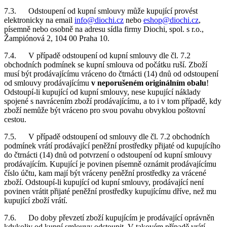
7.3. Odstoupení od kupní smlouvy může kupující provést
elektronicky na email
info@diochi.cz
nebo
eshop@diochi.cz
,
písemně nebo osobně na adresu sídla firmy Diochi, spol. s r.o.,
Žampiónová 2, 104 00 Praha 10.
7.4. V případě odstoupení od kupní smlouvy dle čl. 7.2
obchodních podmínek se kupní smlouva od počátku ruší. Zboží
musí být prodávajícímu vráceno do čtrnácti (14) dnů od odstoupení
od smlouvy prodávajícímu
v neporušeném originálním obalu
!
Odstoupí-li kupující od kupní smlouvy, nese kupující náklady
spojené s navrácením zboží prodávajícímu, a to i v tom případě, kdy
zboží nemůže být vráceno pro svou povahu obvyklou poštovní
cestou.
7.5. V případě odstoupení od smlouvy dle čl. 7.2 obchodních
podmínek vrátí prodávající peněžní prostředky přijaté od kupujícího
do čtrnácti (14) dnů od potvrzení o odstoupení od kupní smlouvy
prodávajícím. Kupující je povinen písemně oznámit prodávajícímu
číslo účtu, kam mají být vráceny peněžní prostředky za vrácené
zboží. Odstoupí-li kupující od kupní smlouvy, prodávající není
povinen vrátit přijaté peněžní prostředky kupujícímu dříve, než mu
kupující zboží vrátí.
7.6. Do doby převzetí zboží kupujícím je prodávající oprávněn
kdykoliv od kupní smlouvy odstoupit. V takovém případě vrátí