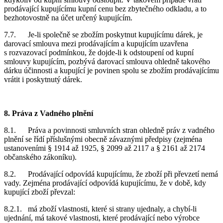
prodávající kupujícímu kupní cenu bez zbytečného odkladu, a to
bezhotovostně na účet určený kupujícím.
7.7. Je-li společně se zbožím poskytnut kupujícímu dárek, je
darovací smlouva mezi prodávajícím a kupujícím uzavřena
s rozvazovací podmínkou, že dojde-li k odstoupení od kupní
smlouvy kupujícím, pozbývá darovací smlouva ohledně takového
dárku účinnosti a kupující je povinen spolu se zbožím prodávajícímu
vrátit i poskytnutý dárek.
8. Práva z Vadného plnění
8.1. Práva a povinnosti smluvních stran ohledně práv z vadného
plnění se řídí příslušnými obecně závaznými předpisy (zejména
ustanoveními § 1914 až 1925, § 2099 až 2117 a § 2161 až 2174
občanského zákoníku).
8.2. Prodávající odpovídá kupujícímu, že zboží při převzetí nemá
vady. Zejména prodávající odpovídá kupujícímu, že v době, kdy
kupující zboží převzal:
8.2.1. má zboží vlastnosti, které si strany ujednaly, a chybí-li
ujednání, má takové vlastnosti, které prodávající nebo výrobce