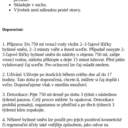
Skladujte v suchu.
Výrobek není náhradou pestré stravy.
Doporučení:
1. Příprava: Do 750 ml vroucí vody vložte 2–3 čajové lžičky
bylinné směsi, 2–3 minuty vařte a ihned sceďte. Případně nasypte 2-
3 čajové lžičky bylinné směsi do nádoby o objemu 750 ml, zalijte
vroucí vodou, nádobu přiklopte a dejte 15 minut luhovat. Před pitím
vyluhovaný čaj sceďte. Pro ochucení lze čaj osladit medem.
2. Užívání: Užívejte po doušcích během celého dne až do 17
hodiny. Tato doba je doporučená, chcete-li, můžete si čaj dopřát i
večer. Doporučujeme však v menším množství.
3. Detoxikace: Pijte 750 ml denně po dobu 3 týdnů s následnou
týdenní pauzou. Celý proces můžete 3x opakovat. Detoxikace
probíhá pomaleji, organismus se předčistí a po třech týdnech 3
týdenní kůru zopakujte.
4. Některé bylinné směsi lze použít pro jejich pozitivní kosmetické
či regenerační účely také vnějším způsobem, jako odvar na