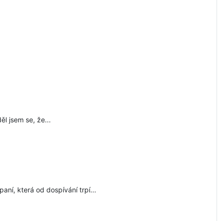
ěl jsem se, že...
aní, která od dospívání trpí...