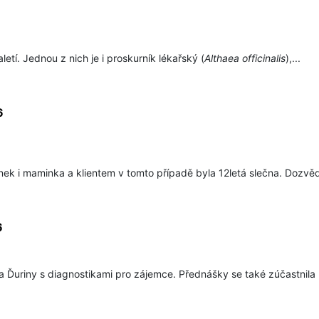
aletí. Jednou z nich je i proskurník lékařský (
Althaea officinalis
),...
6
tínek i maminka a klientem v tomto případě byla 12letá slečna. Dozvěd
6
 Ďuriny s diagnostikami pro zájemce. Přednášky se také zúčastnila p