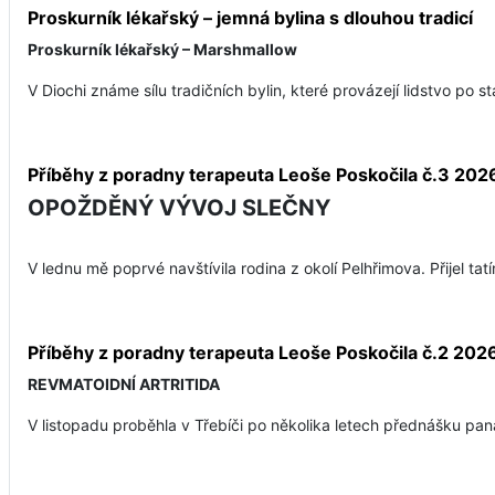
Proskurník lékařský – jemná bylina s dlouhou tradicí
Proskurník lékařský – Marshmallow
V Diochi známe sílu tradičních bylin, které provázejí lidstvo po st
Příběhy z poradny terapeuta Leoše Poskočila č.3 202
OPOŽDĚNÝ VÝVOJ SLEČNY
V lednu mě poprvé navštívila rodina z okolí Pelhřimova. Přijel ta
Příběhy z poradny terapeuta Leoše Poskočila č.2 202
REVMATOIDNÍ ARTRITIDA
V listopadu proběhla v Třebíči po několika letech přednášku pana