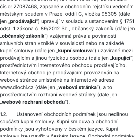
číslo: 27087468, zapsané v obchodním rejstříku vedeném
městským soudem v Praze, oddíl C, vložka 95305 (dále
jen „
prodávající
“) upravují v souladu s ustanovením § 1751
odst. 1 zákona č. 89/2012 Sb., občanský zákoník (dále jen
„
občanský zákoník
“) vzájemná práva a povinnosti
smluvních stran vzniklé v souvislosti nebo na základě
kupní smlouvy (dále jen „
kupní smlouva
“) uzavírané mezi
prodávajícím a jinou fyzickou osobou (dále jen „
kupující
“)
prostřednictvím internetového obchodu prodávajícího.
Internetový obchod je prodávajícím provozován na
webové stránce umístněné na internetové adrese
www.diochi.cz (dále jen „
webová stránka
“), a to
prostřednictvím rozhraní webové stránky (dále jen
„
webové rozhraní obchodu
“).
1.2. Ustanovení obchodních podmínek jsou nedílnou
součástí kupní smlouvy. Kupní smlouva a obchodní
podmínky jsou vyhotoveny v českém jazyce. Kupní
smlouvu lze uzavřít v českém jazyce. Obchodní podmínky