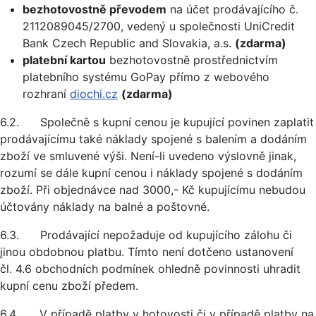
bezhotovostně převodem
na účet prodávajícího č.
2112089045/2700, vedený u společnosti UniCredit
Bank Czech Republic and Slovakia, a.s.
(zdarma)
platební kartou
bezhotovostně prostřednictvím
platebního systému GoPay přímo z webového
rozhraní
diochi.cz
(zdarma)
6.2. Společně s kupní cenou je kupující povinen zaplatit
prodávajícímu také náklady spojené s balením a dodáním
zboží ve smluvené výši. Není-li uvedeno výslovně jinak,
rozumí se dále kupní cenou i náklady spojené s dodáním
zboží. Při objednávce nad 3000,- Kč kupujícímu nebudou
účtovány náklady na balné a poštovné.
6.3. Prodávající nepožaduje od kupujícího zálohu či
jinou obdobnou platbu. Tímto není dotčeno ustanovení
čl. 4.6 obchodních podmínek ohledně povinnosti uhradit
kupní cenu zboží předem.
6.4. V případě platby v hotovosti či v případě platby na