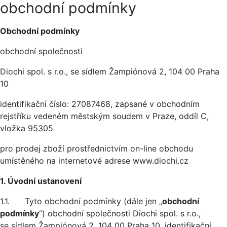
obchodní podmínky
Základní údaje
Obchodní podmínky
obchodní společnosti
Diochi spol. s r.o., se sídlem Žampiónová 2, 104 00 Praha
10
identifikační číslo: 27087468, zapsané v obchodním
rejstříku vedeném městským soudem v Praze, oddíl C,
vložka 95305
pro prodej zboží prostřednictvím on-line obchodu
umístěného na internetové adrese www.diochi.cz
1. Úvodní ustanovení
1.1. Tyto obchodní podmínky (dále jen „
obchodní
podmínky
“) obchodní společnosti Diochi spol. s r.o.,
se sídlem Žampiónová 2, 104 00 Praha 10, identifikační