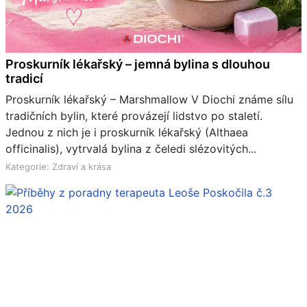
Proskurník lékařský – jemná bylina s dlouhou
tradicí
Proskurník lékařský – Marshmallow V Diochi známe sílu
tradičních bylin, které provázejí lidstvo po staletí.
Jednou z nich je i proskurník lékařský (Althaea
officinalis), vytrvalá bylina z čeledi slézovitých...
Kategorie: Zdraví a krása