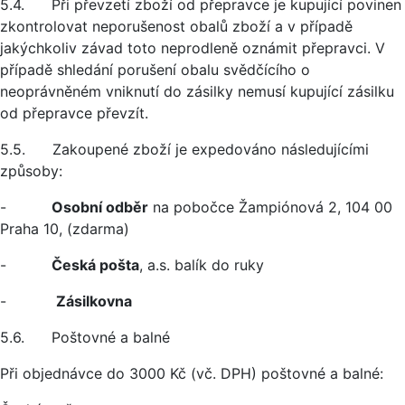
5.4. Při převzetí zboží od přepravce je kupující povinen
zkontrolovat neporušenost obalů zboží a v případě
jakýchkoliv závad toto neprodleně oznámit přepravci. V
případě shledání porušení obalu svědčícího o
neoprávněném vniknutí do zásilky nemusí kupující zásilku
od přepravce převzít.
5.5. Zakoupené zboží je expedováno následujícími
způsoby:
-
Osobní odběr
na pobočce Žampiónová 2, 104 00
Praha 10, (zdarma)
-
Česká pošta
, a.s. balík do ruky
-
Zásilkovna
5.6. Poštovné a balné
Při objednávce do 3000 Kč (vč. DPH) poštovné a balné: