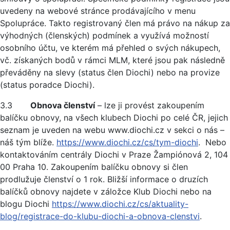
uvedeny na webové stránce prodávajícího v menu
Spolupráce. Takto registrovaný člen má právo na nákup za
výhodných (členských) podmínek a využívá možností
osobního účtu, ve kterém má přehled o svých nákupech,
vč. získaných bodů v rámci MLM, které jsou pak následně
převáděny na slevy (status člen Diochi) nebo na provize
(status poradce Diochi).
3.3
Obnova členství
– lze ji provést zakoupením
balíčku obnovy, na všech klubech Diochi po celé ČR, jejich
seznam je uveden na webu www.diochi.cz v sekci o nás –
náš tým blíže.
https://www.diochi.cz/cs/tym-diochi
. Nebo
kontaktováním centrály Diochi v Praze Žampiónová 2, 104
00 Praha 10. Zakoupením balíčku obnovy si člen
prodlužuje členství o 1 rok. Bližší informace o druzích
balíčků obnovy najdete v záložce Klub Diochi nebo na
blogu Diochi
https://www.diochi.cz/cs/aktuality-
blog/registrace-do-klubu-diochi-a-obnova-clenstvi
.