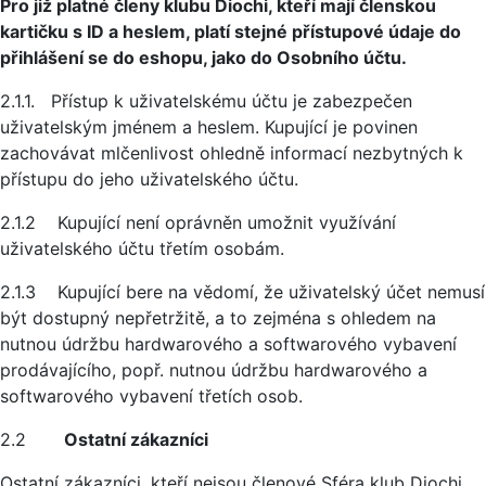
Pro již platné členy klubu Diochi, kteří mají členskou
kartičku s ID a heslem, platí stejné přístupové údaje do
přihlášení se do eshopu, jako do Osobního účtu.
2.1.1. Přístup k uživatelskému účtu je zabezpečen
uživatelským jménem a heslem. Kupující je povinen
zachovávat mlčenlivost ohledně informací nezbytných k
přístupu do jeho uživatelského účtu.
2.1.2 Kupující není oprávněn umožnit využívání
uživatelského účtu třetím osobám.
2.1.3 Kupující bere na vědomí, že uživatelský účet nemusí
být dostupný nepřetržitě, a to zejména s ohledem na
nutnou údržbu hardwarového a softwarového vybavení
prodávajícího, popř. nutnou údržbu hardwarového a
softwarového vybavení třetích osob.
2.2
Ostatní zákazníci
Ostatní zákazníci, kteří nejsou členové Sféra klub Diochi