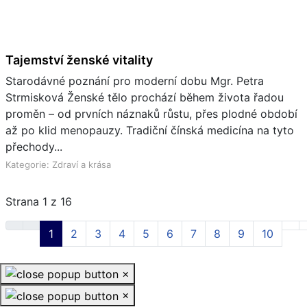
Tajemství ženské vitality
Starodávné poznání pro moderní dobu Mgr. Petra
Strmisková Ženské tělo prochází během života řadou
proměn – od prvních náznaků růstu, přes plodné období
až po klid menopauzy. Tradiční čínská medicína na tyto
přechody...
Kategorie: Zdraví a krása
Strana 1 z 16
1
2
3
4
5
6
7
8
9
10
×
×