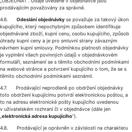
„OBJEDNAT“. Údaje uvedené v objednávce jsou
prodávajícím považovány za správné.
4.6.
Odeslání objednávky
se považuje za takový úkon
kupujícího, který nepochybným způsobem identifikuje
objednávané zboží, kupní cenu, osobu kupujícího, způsob
úhrady kupní ceny a je pro smluvní strany závazným
návrhem kupní smlouvy. Podmínkou platnosti objednávky
je vyplnění všech povinných údajů v objednávkovém
formuláři, seznámení se s těmito obchodními podmínkami
na webové stránce a potvrzení kupujícího o tom, že se s
těmito obchodními podmínkami seznámil.
4.7. Prodávající neprodleně po obdržení objednávky
toto obdržení kupujícímu potvrdí elektronickou poštou, a
to na adresu elektronické pošty kupujícího uvedenou
v uživatelském rozhraní či v objednávce (dále jen
„
elektronická adresa kupujícího
“).
4.8. Prodávající je oprávněn v závislosti na charakteru