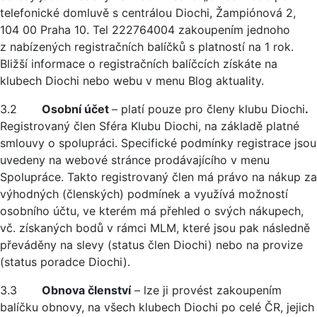
telefonické domluvě s centrálou Diochi, Žampiónová 2,
104 00 Praha 10. Tel 222764004 zakoupením jednoho
z nabízených registračních balíčků s platností na 1 rok.
Bližší informace o registračních balíčcích získáte na
klubech Diochi nebo webu v menu Blog aktuality.
3.2
Osobní účet
– platí pouze pro členy klubu Diochi
.
Registrovaný člen Sféra Klubu Diochi, na základě platné
smlouvy o spolupráci. Specifické podmínky registrace jsou
uvedeny na webové stránce prodávajícího v menu
Spolupráce. Takto registrovaný člen má právo na nákup za
výhodných (členských) podmínek a využívá možností
osobního účtu, ve kterém má přehled o svých nákupech,
vč. získaných bodů v rámci MLM, které jsou pak následně
převáděny na slevy (status člen Diochi) nebo na provize
(status poradce Diochi).
3.3
Obnova členství
– lze ji provést zakoupením
balíčku obnovy, na všech klubech Diochi po celé ČR, jejich