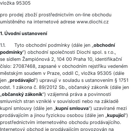
vložka 95305
pro prodej zboží prostřednictvím on-line obchodu
umístěného na internetové adrese www.diochi.cz
1. Úvodní ustanovení
1.1. Tyto obchodní podmínky (dále jen „
obchodní
podmínky
“) obchodní společnosti Diochi spol. s r.o.,
se sídlem Žampiónová 2, 104 00 Praha 10, identifikační
číslo: 27087468, zapsané v obchodním rejstříku vedeném
městským soudem v Praze, oddíl C, vložka 95305 (dále
jen „
prodávající
“) upravují v souladu s ustanovením § 1751
odst. 1 zákona č. 89/2012 Sb., občanský zákoník (dále jen
„
občanský zákoník
“) vzájemná práva a povinnosti
smluvních stran vzniklé v souvislosti nebo na základě
kupní smlouvy (dále jen „
kupní smlouva
“) uzavírané mezi
prodávajícím a jinou fyzickou osobou (dále jen „
kupující
“)
prostřednictvím internetového obchodu prodávajícího.
Internetový obchod je prodávajícím provozován na