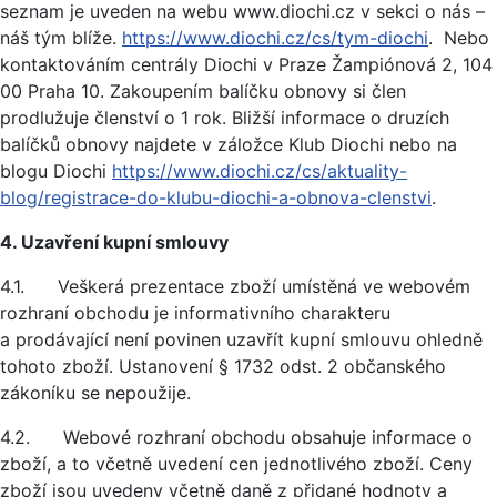
seznam je uveden na webu www.diochi.cz v sekci o nás –
náš tým blíže.
https://www.diochi.cz/cs/tym-diochi
. Nebo
kontaktováním centrály Diochi v Praze Žampiónová 2, 104
00 Praha 10. Zakoupením balíčku obnovy si člen
prodlužuje členství o 1 rok. Bližší informace o druzích
balíčků obnovy najdete v záložce Klub Diochi nebo na
blogu Diochi
https://www.diochi.cz/cs/aktuality-
blog/registrace-do-klubu-diochi-a-obnova-clenstvi
.
4. Uzavření kupní smlouvy
4.1. Veškerá prezentace zboží umístěná ve webovém
rozhraní obchodu je informativního charakteru
a prodávající není povinen uzavřít kupní smlouvu ohledně
tohoto zboží. Ustanovení § 1732 odst. 2 občanského
zákoníku se nepoužije.
4.2. Webové rozhraní obchodu obsahuje informace o
zboží, a to včetně uvedení cen jednotlivého zboží. Ceny
zboží jsou uvedeny včetně daně z přidané hodnoty a