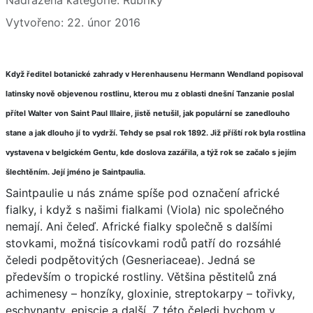
Vytvořeno: 22. únor 2016
Když ředitel botanické zahrady v Herenhausenu Hermann Wendland popisoval
latinsky nově objevenou rostlinu, kterou mu z oblasti dnešní Tanzanie poslal
přítel Walter von Saint Paul Illaire, jistě netušil, jak populární se zanedlouho
stane a jak dlouho jí to vydrží. Tehdy se psal rok 1892. Již příští rok byla rostlina
vystavena v belgickém Gentu, kde doslova zazářila, a týž rok se začalo s jejím
šlechtěním. Její jméno je Saintpaulia.
Saintpaulie u nás známe spíše pod označení africké
fialky, i když s našimi fialkami (Viola) nic společného
nemají. Ani čeleď. Africké fialky společně s dalšími
stovkami, možná tisícovkami rodů patří do rozsáhlé
čeledi podpětovitých (Gesneriaceae). Jedná se
především o tropické rostliny. Většina pěstitelů zná
achimenesy – honzíky, gloxinie, streptokarpy – tořivky,
eschynanty, episcie a další. Z této čeledi bychom v