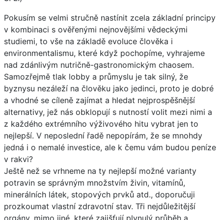
Pokusím se velmi stručně nastínit zcela základní principy
v kombinaci s ověřenými nejnovějšími vědeckými
studiemi, to vše na základě evoluce člověka i
environmentalismu, které když pochopíme, vyhrajeme
nad zdánlivým nutričně-gastronomickým chaosem.
Samozřejmě tlak lobby a průmyslu je tak silný, že
byznysu nezáleží na člověku jako jedinci, proto je dobré
a vhodné se cíleně zajímat a hledat nejprospěšnější
alternativy, jež nás obklopují s nutností volit mezi nimi a
z každého extrémního výživového hitu vybrat jen to
nejlepší. V neposlední řadě nepopírám, že se mnohdy
jedná i o nemalé investice, ale k čemu vám budou peníze
v rakvi?
Ještě než se vrhneme na ty nejlepší možné varianty
potravin se správným množstvím živin, vitamínů,
minerálních látek, stopových prvků atd., doporučuji
prozkoumat vlastní zdravotní stav. Tři nejdůležitější
orgány, mimo jiné, které zajišťují plynulý průběh a