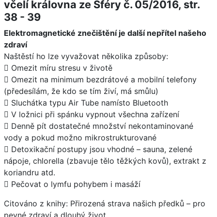
včelí královna ze Sféry č. 05/2016, str.
38 - 39
Elektromagnetické znečištění je další nepřítel našeho
zdraví
Naštěstí ho lze vyvažovat několika způsoby:
 Omezit míru stresu v životě
 Omezit na minimum bezdrátové a mobilní telefony
(předesílám, že kdo se tím živí, má smůlu)
 Sluchátka typu Air Tube namísto Bluetooth
 V ložnici při spánku vypnout všechna zařízení
 Denně pít dostatečné množství nekontaminované
vody a pokud možno mikrostrukturované
 Detoxikační postupy jsou vhodné – sauna, zelené
nápoje, chlorella (zbavuje tělo těžkých kovů), extrakt z
koriandru atd.
 Pečovat o lymfu pohybem i masáží
Citováno z knihy: Přirozená strava našich předků – pro
pevné zdraví a dlouhý život