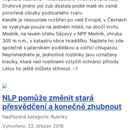
Druhové jméno psí zub dostala podle malé do země
ponořené cibulky podlouhlého tvaru.
Kandík je nesouvisle rozšířen po celé Evropě, v Čechách
se vyskytuje pouze na jediném místě, na úbočí vrchu
Medník, na levém břehu Sázavy v NPP Medník, zhruba
300 m n.m., v katastru obce Hradišťko. Najdete ho zde
společně s jaterníkem podléškou a ostřicí chlupatou.
Nepřehlédnete je, jednotlivé rostlinky jsou označeny
klacíky, které nad rostlinami vztyčili ochránci přírody.
Letos ho ještě můžete stihnout. :-)
NLP pomůže změnit stará
přesvědčení a konečně zhubnout
Základní údaje
Nadřazená kategorie:
Rubriky
Vytvořeno: 22. březen 2016