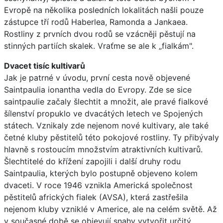
Evropě na několika posledních lokalitách našli pouze
zástupce tří rodů Haberlea, Ramonda a Jankaea.
Rostliny z prvních dvou rodů se vzácněji pěstují na
stinných partiích skalek. Vraťme se ale k „fialkám".
Dvacet tisíc kultivarů
Jak je patrné v úvodu, první cesta nově objevené
Saintpaulia ionantha vedla do Evropy. Zde se sice
saintpaulie začaly šlechtit a množit, ale pravé fialkové
šílenství propuklo ve dvacátých letech ve Spojených
státech. Vznikaly zde nejenom nové kultivary, ale také
četné kluby pěstitelů této pokojové rostliny. Ty přibývaly
hlavně s rostoucím množstvím atraktivních kultivarů.
Šlechtitelé do křížení zapojili i další druhy rodu
Saintpaulia, kterých bylo postupně objeveno kolem
dvaceti. V roce 1946 vznikla Americká společnost
pěstitelů afrických fialek (AVSA), která zastřešila
nejenom kluby vzniklé v Americe, ale na celém světě. Až
v současné době se objevují snahy vytvořit určitý