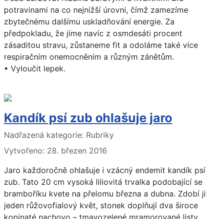
potravinami na co nejnižší úrovni, čímž zamezíme
zbytečnému dalšímu uskladňování energie. Za
předpokladu, že jíme navíc z osmdesáti procent
zásaditou stravu, zůstaneme fit a odoláme také více
respiračním onemocněním a různým zánětům.
• Vyloučit lepek.
Kandík psí zub ohlašuje jaro
Základní údaje
Nadřazená kategorie:
Rubriky
Vytvořeno: 28. březen 2016
Jaro každoročně ohlašuje i vzácný endemit kandík psí
zub. Tato 20 cm vysoká liliovitá trvalka podobající se
bramboříku kvete na přelomu března a dubna. Zdobí ji
jeden růžovofialový květ, stonek doplňují dva široce
kopinaté nachovo – tmavozelené mramorované listy.