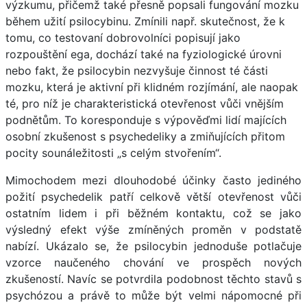
výzkumu, přičemž také přesně popsali fungování mozku
během užití psilocybinu. Zmínili např. skutečnost, že k
tomu, co testovaní dobrovolníci popisují jako
rozpouštění ega, dochází také na fyziologické úrovni
nebo fakt, že psilocybin nezvyšuje činnost té části
mozku, která je aktivní při klidném rozjímání, ale naopak
té, pro níž je charakteristická otevřenost vůči vnějším
podnětům. To koresponduje s výpověďmi lidí majících
osobní zkušenost s psychedeliky a zmiňujících přitom
pocity sounáležitosti „s celým stvořením“.
Mimochodem mezi dlouhodobé účinky často jediného
požití psychedelik patří celkově větší otevřenost vůči
ostatním lidem i při běžném kontaktu, což se jako
výsledný efekt výše zmíněných proměn v podstatě
nabízí. Ukázalo se, že psilocybin jednoduše potlačuje
vzorce naučeného chování ve prospěch nových
zkušeností. Navíc se potvrdila podobnost těchto stavů s
psychózou a právě to může být velmi nápomocné při