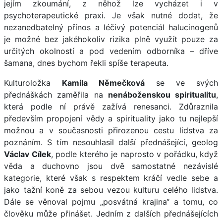
jejím zkoumání, z něhož lze vycházet i v
psychoterapeutické praxi. Je však nutné dodat, že
nezanedbatelný přínos a léčivý potenciál halucinogenů
je možné bez jakéhokoliv rizika plně využít pouze za
určitých okolností a pod vedením odborníka – dříve
šamana, dnes bychom řekli spíše terapeuta.
Kulturoložka
Kamila Němečková
se ve svých
přednáškách zaměřila na
nenáboženskou spiritualitu
,
která podle ní právě zažívá renesanci. Zdůraznila
především propojení vědy a spirituality jako tu nejlepší
možnou a v současnosti přirozenou cestu lidstva za
poznáním. S tím nesouhlasil další přednášející, geolog
Václav Cílek
, podle kterého je naprosto v pořádku, když
věda a duchovno jsou dvě samostatné nezávislé
kategorie, které však s respektem kráčí vedle sebe a
jako tažní koně za sebou vezou kulturu celého lidstva.
Dále se věnoval pojmu „posvátná krajina“ a tomu, co
člověku může přinášet. Jedním z dalších přednášejících