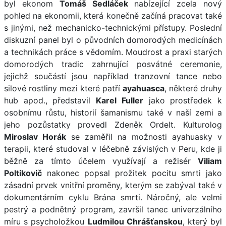
byl ekonom
Tomáš Sedláček
nabízející zcela nový
pohled na ekonomii, která konečně začíná pracovat také
s jinými, než mechanicko-technickými přístupy. Poslední
diskuzní panel byl o původních domorodých medicínách
a technikách práce s vědomím. Moudrost a praxi starých
domorodých tradic zahrnující posvátné ceremonie,
jejichž součástí jsou například tranzovní tance nebo
silové rostliny mezi které patří
ayahuasca
, některé druhy
hub apod., představil
Karel Fuller
jako prostředek k
osobnímu růstu, historií šamanismu také v naší zemi a
jeho pozůstatky provedl Zdeněk Ordelt. Kulturolog
Miroslav Horák
se zaměřil na možnosti ayahuasky v
terapii, které studoval v léčebně závislých v Peru, kde ji
běžně za tímto účelem využívají a režisér
Viliam
Poltikovič
nakonec popsal prožitek pocitu smrti jako
zásadní prvek vnitřní proměny, kterým se zabýval také v
dokumentárním cyklu Brána smrti. Náročný, ale velmi
pestrý a podnětný program, završil tanec univerzálního
míru s psycholožkou
Ludmilou Chrášťanskou
, který byl