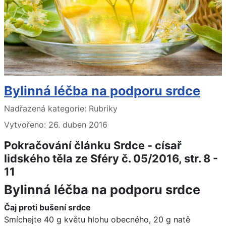
Bylinná léčba na podporu srdce
Základní údaje
Nadřazená kategorie:
Rubriky
Vytvořeno: 26. duben 2016
Pokračování článku Srdce - císař
lidského těla ze Sféry č. 05/2016, str. 8 -
11
Bylinná léčba na podporu srdce
Čaj proti bušení srdce
Smíchejte 40 g květu hlohu obecného, 20 g natě