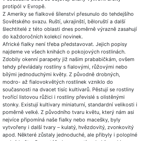
protipól v Evropě.
Z Ameriky se fialkové šílenství přesunulo do tehdejšího
Sovětského svazu. Ruští, ukrajinští, běloruští a další
šlechtitelé z této oblasti dnes poměrně výrazně zasahují
do každoročních kolekcí novinek.
Africké fialky není třeba představovat. Jejich popisy
najdeme ve všech knihách o pokojových rostlinách.
Zdobily okenní parapety již našim prababičkám, ovšem
tehdy převládaly rostliny s fialovými, růžovými nebo
bílými jednoduchými květy. Z původně drobných,
modro- až fialovokvětých rostlinek vzniklo do
současnosti na dvacet tisíc kultivarů. Pěstují se rostliny
tvořící listovou růžici i rostliny převislé s olistěnými
stonky. Existují kultivary miniaturní, standardní velikosti i
poměrně velké. Z původního tvaru květu, který nám asi
nejvíce připomíná naše fialky nebo macešky, byly
vytvořeny i další tvary – kulatý, hvězdovitý, zvonkovitý
apod. Některé zůstaly jednoduché, ale přibyly i poloplné