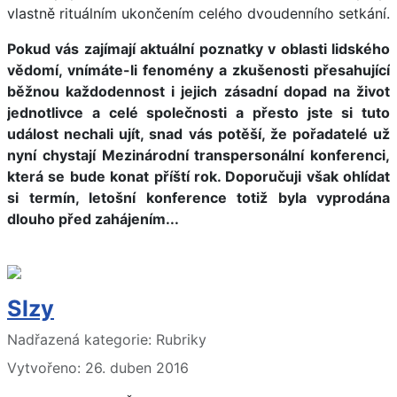
vlastně rituálním ukončením celého dvoudenního setkání.
Pokud vás zajímají aktuální poznatky v oblasti lidského
vědomí, vnímáte-li fenomény a zkušenosti přesahující
běžnou každodennost i jejich zásadní dopad na život
jednotlivce a celé společnosti a přesto jste si tuto
událost nechali ujít, snad vás potěší, že pořadatelé už
nyní chystají Mezinárodní transpersonální konferenci,
která se bude konat příští rok. Doporučuji však ohlídat
si termín, letošní konference totiž byla vyprodána
dlouho před zahájením...
Slzy
Základní údaje
Nadřazená kategorie:
Rubriky
Vytvořeno: 26. duben 2016