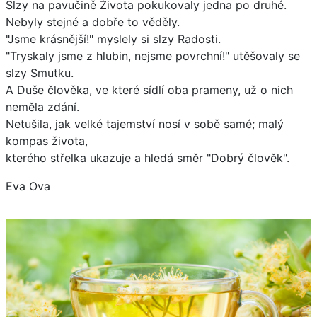
Slzy na pavučině Života pokukovaly jedna po druhé.
Nebyly stejné a dobře to věděly.
"Jsme krásnější!" myslely si slzy Radosti.
"Tryskaly jsme z hlubin, nejsme povrchní!" utěšovaly se
slzy Smutku.
A Duše člověka, ve které sídlí oba prameny, už o nich
neměla zdání.
Netušila, jak velké tajemství nosí v sobě samé; malý
kompas života,
kterého střelka ukazuje a hledá směr "Dobrý člověk".
Eva Ova