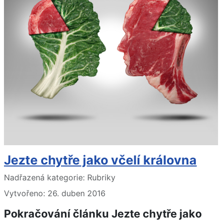
Jezte chytře jako včelí královna
Základní údaje
Nadřazená kategorie:
Rubriky
Vytvořeno: 26. duben 2016
Pokračování článku Jezte chytře jako