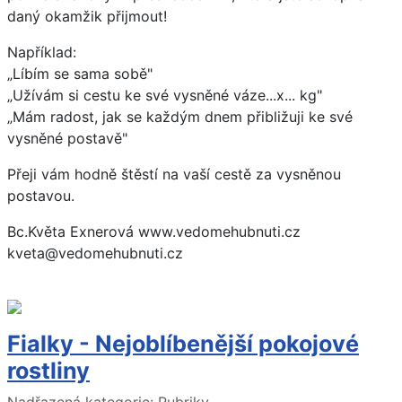
daný okamžik přijmout!
Například:
„Líbím se sama sobě"
„Užívám si cestu ke své vysněné váze...x... kg"
„Mám radost, jak se každým dnem přibližuji ke své
vysněné postavě"
Přeji vám hodně štěstí na vaší cestě za vysněnou
postavou.
Bc.Květa Exnerová www.vedomehubnuti.cz
kveta@vedomehubnuti.cz
Fialky - Nejoblíbenější pokojové
rostliny
Základní údaje
Nadřazená kategorie:
Rubriky