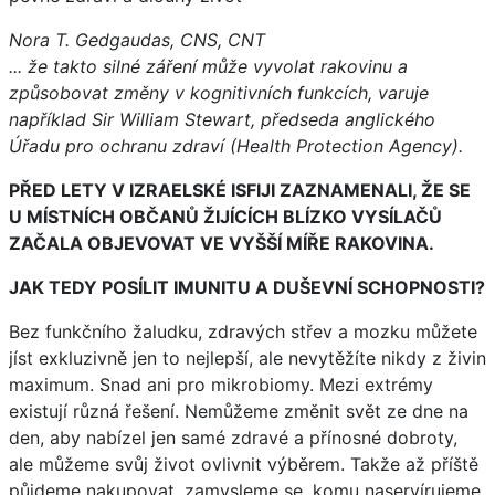
Nora T. Gedgaudas, CNS, CNT
... že takto silné záření může vyvolat rakovinu a
způsobovat změny v kognitivních funkcích, varuje
například Sir William Stewart, předseda anglického
Úřadu pro ochranu zdraví (Health Protection Agency).
PŘED LETY V IZRAELSKÉ ISFIJI ZAZNAMENALI, ŽE SE
U MÍSTNÍCH OBČANŮ ŽIJÍCÍCH BLÍZKO VYSÍLAČŮ
ZAČALA OBJEVOVAT VE VYŠŠÍ MÍŘE RAKOVINA.
JAK TEDY POSÍLIT IMUNITU A DUŠEVNÍ SCHOPNOSTI?
Bez funkčního žaludku, zdravých střev a mozku můžete
jíst exkluzivně jen to nejlepší, ale nevytěžíte nikdy z živin
maximum. Snad ani pro mikrobiomy. Mezi extrémy
existují různá řešení. Nemůžeme změnit svět ze dne na
den, aby nabízel jen samé zdravé a přínosné dobroty,
ale můžeme svůj život ovlivnit výběrem. Takže až příště
půjdeme nakupovat, zamysleme se, komu naservírujeme