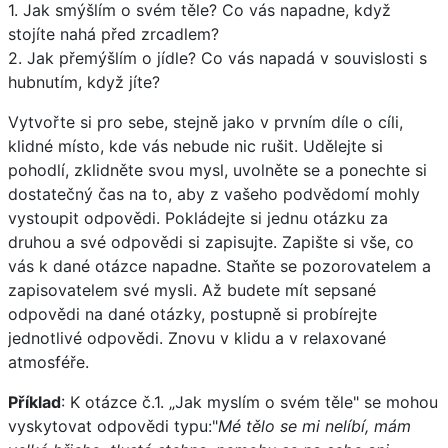
1. Jak smýšlím o svém těle? Co vás napadne, když
stojíte nahá před zrcadlem?
2. Jak přemýšlím o jídle? Co vás napadá v souvislosti s
hubnutím, když jíte?
Vytvořte si pro sebe, stejně jako v prvním díle o cíli,
klidné místo, kde vás nebude nic rušit. Udělejte si
pohodlí, zklidněte svou mysl, uvolněte se a ponechte si
dostatečný čas na to, aby z vašeho podvědomí mohly
vystoupit odpovědi. Pokládejte si jednu otázku za
druhou a své odpovědi si zapisujte. Zapište si vše, co
vás k dané otázce napadne. Staňte se pozorovatelem a
zapisovatelem své mysli. Až budete mít sepsané
odpovědi na dané otázky, postupně si probírejte
jednotlivé odpovědi. Znovu v klidu a v relaxované
atmosféře.
Příklad
: K otázce č.1. „Jak myslím o svém těle" se mohou
vyskytovat odpovědi typu:"
Mé tělo se mi nelíbí, mám