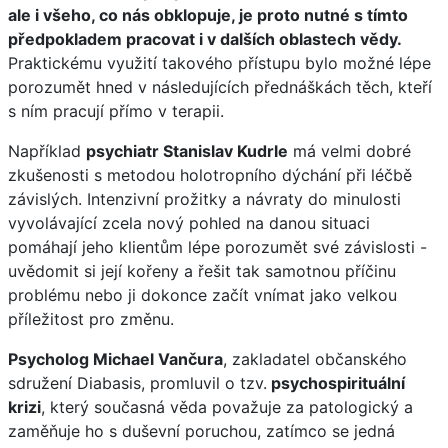
ale i všeho, co nás obklopuje, je proto nutné s tímto
předpokladem pracovat i v dalších oblastech vědy.
Praktickému využití takového přístupu bylo možné lépe
porozumět hned v následujících přednáškách těch, kteří
s ním pracují přímo v terapii.
Například
psychiatr Stanislav Kudrle
má velmi dobré
zkušenosti s metodou holotropního dýchání při léčbě
závislých. Intenzivní prožitky a návraty do minulosti
vyvolávající zcela nový pohled na danou situaci
pomáhají jeho klientům lépe porozumět své závislosti -
uvědomit si její kořeny a řešit tak samotnou příčinu
problému nebo ji dokonce začít vnímat jako velkou
příležitost pro změnu.
Psycholog Michael Vančura
, zakladatel občanského
sdružení Diabasis, promluvil o tzv.
psychospirituální
krizi
, který současná věda považuje za patologický a
zaměňuje ho s duševní poruchou, zatímco se jedná