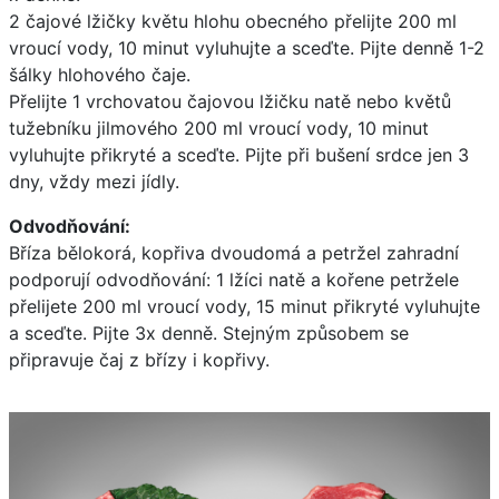
2 čajové lžičky květu hlohu obecného přelijte 200 ml
vroucí vody, 10 minut vyluhujte a sceďte. Pijte denně 1-2
šálky hlohového čaje.
Přelijte 1 vrchovatou čajovou lžičku natě nebo květů
tužebníku jilmového 200 ml vroucí vody, 10 minut
vyluhujte přikryté a sceďte. Pijte při bušení srdce jen 3
dny, vždy mezi jídly.
Odvodňování:
Bříza bělokorá, kopřiva dvoudomá a petržel zahradní
podporují odvodňování: 1 lžíci natě a kořene petržele
přelijete 200 ml vroucí vody, 15 minut přikryté vyluhujte
a sceďte. Pijte 3x denně. Stejným způsobem se
připravuje čaj z břízy i kopřivy.