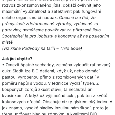
rozvoz zkonzumovaného jídla, dokáží ovlivnit jeho
maximální využitelnost a zefektivnit pak fungování
celého organismu či naopak.
Obecně lze říct, že
průmyslově zdeformované výrobky, vydávané za
potraviny, nemůžeme považovat za přirozené jídlo.
Spotřebitel je pro lobbisty a koncerny až na posledním
místě.
(viz kniha Podvody na talíři – Thilo Bode)
Jak jíst chytře?
• Omezit špatné sacharidy, zejména vyloučit rafinovaný
cukr. Sladit lze BIO datlemi, když už, nebo domácí
pastou, vyrobenou přímo z rozmixovaných datlí v
poměru napůl s vodou. V ledničce vydrží týden. Z
koupených zdrojů zkusit stévii, ta nechutná ani
kvasinkám. A když už výjimečně cukr, pak ten z květů
kokosových ořechů. Obsahuje nízký glykemický index. A
jak známo, vysoké hladiny inzulinu nám škodí, proto je
třeba udržovat hladinu zdravými a kvalitními BIO