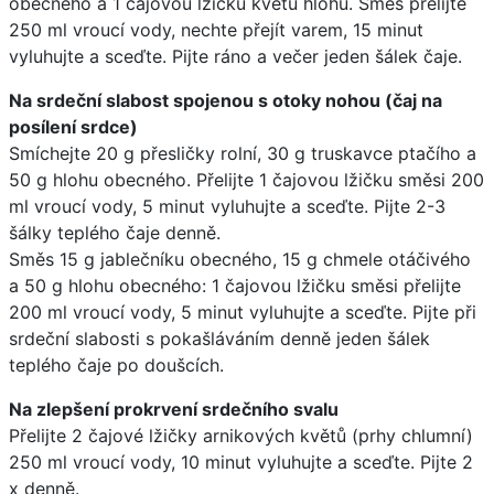
obecného a 1 čajovou lžičku květů hlohu. Směs přelijte
250 ml vroucí vody, nechte přejít varem, 15 minut
vyluhujte a sceďte. Pijte ráno a večer jeden šálek čaje.
Na srdeční slabost spojenou s otoky nohou (čaj na
posílení srdce)
Smíchejte 20 g přesličky rolní, 30 g truskavce ptačího a
50 g hlohu obecného. Přelijte 1 čajovou lžičku směsi 200
ml vroucí vody, 5 minut vyluhujte a sceďte. Pijte 2-3
šálky teplého čaje denně.
Směs 15 g jablečníku obecného, 15 g chmele otáčivého
a 50 g hlohu obecného: 1 čajovou lžičku směsi přelijte
200 ml vroucí vody, 5 minut vyluhujte a sceďte. Pijte při
srdeční slabosti s pokašláváním denně jeden šálek
teplého čaje po doušcích.
Na zlepšení prokrvení srdečního svalu
Přelijte 2 čajové lžičky arnikových květů (prhy chlumní)
250 ml vroucí vody, 10 minut vyluhujte a sceďte. Pijte 2
x denně.