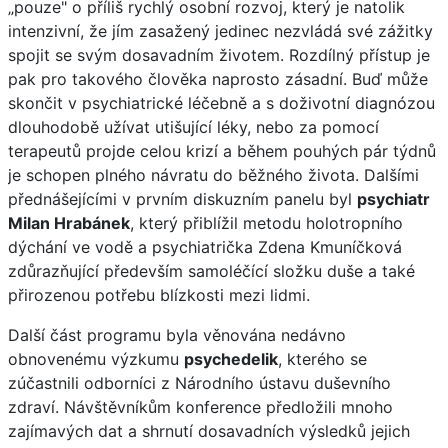
„pouze" o příliš rychlý osobní rozvoj, který je natolik
intenzivní, že jím zasažený jedinec nezvládá své zážitky
spojit se svým dosavadním životem. Rozdílný přístup je
pak pro takového člověka naprosto zásadní. Buď může
skončit v psychiatrické léčebně a s doživotní diagnózou
dlouhodobě užívat utišující léky, nebo za pomocí
terapeutů projde celou krizí a během pouhých pár týdnů
je schopen plného návratu do běžného života. Dalšími
přednášejícími v prvním diskuzním panelu byl
psychiatr
Milan Hrabánek
, který přiblížil metodu holotropního
dýchání ve vodě a psychiatrička Zdena Kmuníčková
zdůrazňující především samoléčící složku duše a také
přirozenou potřebu blízkosti mezi lidmi.
Další část programu byla věnována nedávno
obnovenému výzkumu
psychedelik
, kterého se
zúčastnili odborníci z Národního ústavu duševního
zdraví. Návštěvníkům konference předložili mnoho
zajímavých dat a shrnutí dosavadních výsledků jejich