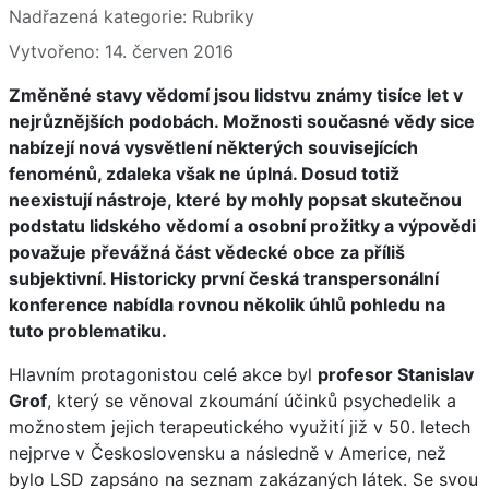
Základní údaje
Nadřazená kategorie:
Rubriky
Vytvořeno: 14. červen 2016
Změněné stavy vědomí jsou lidstvu známy tisíce let v
nejrůznějších podobách. Možnosti současné vědy sice
nabízejí nová vysvětlení některých souvisejících
fenoménů, zdaleka však ne úplná. Dosud totiž
neexistují nástroje, které by mohly popsat skutečnou
podstatu lidského vědomí a osobní prožitky a výpovědi
považuje převážná část vědecké obce za příliš
subjektivní. Historicky první česká transpersonální
konference nabídla rovnou několik úhlů pohledu na
tuto problematiku.
Hlavním protagonistou celé akce byl
profesor Stanislav
Grof
, který se věnoval zkoumání účinků psychedelik a
možnostem jejich terapeutického využití již v 50. letech
nejprve v Československu a následně v Americe, než
bylo LSD zapsáno na seznam zakázaných látek. Se svou