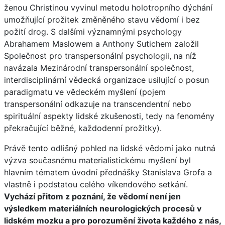
ženou Christinou vyvinul metodu holotropního dýchání
umožňující prožitek změněného stavu vědomí i bez
požití drog. S dalšími významnými psychology
Abrahamem Maslowem a Anthony Sutichem založil
Společnost pro transpersonální psychologii, na níž
navázala Mezinárodní transpersonální společnost,
interdisciplinární vědecká organizace usilující o posun
paradigmatu ve vědeckém myšlení (pojem
transpersonální odkazuje na transcendentní nebo
spirituální aspekty lidské zkušenosti, tedy na fenomény
překračující běžné, každodenní prožitky).
Právě tento odlišný pohled na lidské vědomí jako nutná
výzva současnému materialistickému myšlení byl
hlavním tématem úvodní přednášky Stanislava Grofa a
vlastně i podstatou celého víkendového setkání.
Vychází přitom z poznání, že vědomí není jen
výsledkem materiálních neurologických procesů v
lidském mozku a pro porozumění života každého z nás,