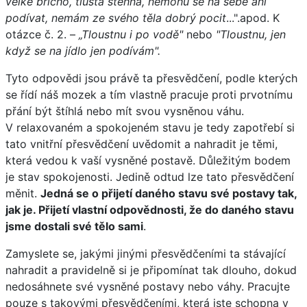
velké břicho, tlustá stehna, nemohu se na sebe ani
podívat, nemám ze svého těla dobrý pocit
...".apod. K
otázce č. 2. –
„Tloustnu i po vodě"
nebo
"Tloustnu, jen
když se na jídlo jen podívám".
Tyto odpovědi jsou právě ta přesvědčení, podle kterých
se řídí náš mozek a tím vlastně pracuje proti prvotnímu
přání být štíhlá nebo mít svou vysněnou váhu.
V relaxovaném a spokojeném stavu je tedy zapotřebí si
tato vnitřní přesvědčení uvědomit a nahradit je těmi,
která vedou k vaší vysněné postavě. Důležitým bodem
je stav spokojenosti. Jedině odtud lze tato přesvědčení
měnit.
Jedná se o přijetí daného stavu své postavy tak,
jak je. Přijetí vlastní odpovědnosti, že do daného stavu
jsme dostali své tělo sami
.
Zamyslete se, jakými jinými přesvědčeními ta stávající
nahradit a pravidelně si je připomínat tak dlouho, dokud
nedosáhnete své vysněné postavy nebo váhy. Pracujte
pouze s takovými přesvědčeními, která jste schopna v