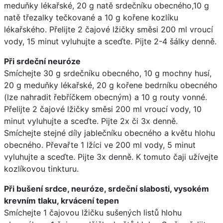
meduňky lékařské, 20 g natě srdečníku obecného,10 g
natě třezalky tečkované a 10 g kořene kozlíku
lékařského. Přelijte 2 čajové lžičky směsi 200 ml vroucí
vody, 15 minut vyluhujte a sceďte. Pijte 2-4 šálky denně.
Při srdeční neuróze
Smíchejte 30 g srdečníku obecného, 10 g mochny husí,
20 g meduňky lékařské, 20 g kořene bedrníku obecného
(lze nahradit řebříčkem obecným) a 10 g routy vonné.
Přelijte 2 čajové lžičky směsi 200 ml vroucí vody, 10
minut vyluhujte a sceďte. Pijte 2x či 3x denně.
Smíchejte stejné díly jablečníku obecného a květu hlohu
obecného. Převařte 1 lžíci ve 200 ml vody, 5 minut
vyluhujte a sceďte. Pijte 3x denně. K tomuto čaji užívejte
kozlíkovou tinkturu.
Při bušení srdce, neuróze, srdeční slabosti, vysokém
krevním tlaku, krvácení tepen
Smíchejte 1 čajovou lžičku sušených listů hlohu