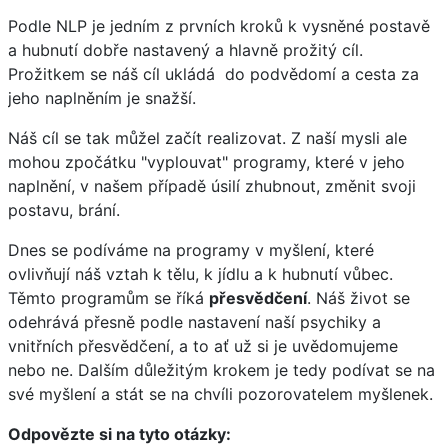
Podle NLP je jedním z prvních kroků k vysněné postavě
a hubnutí dobře nastavený a hlavně prožitý cíl.
Prožitkem se náš cíl ukládá do podvědomí a cesta za
jeho naplněním je snažší.
Náš cíl se tak můžel začít realizovat. Z naší mysli ale
mohou zpočátku "vyplouvat" programy, které v jeho
naplnění, v našem případě úsilí zhubnout, změnit svoji
postavu, brání.
Dnes se podíváme na programy v myšlení, které
ovlivňují náš vztah k tělu, k jídlu a k hubnutí vůbec.
Těmto programům se říká
přesvědčení
. Náš život se
odehrává přesně podle nastavení naší psychiky a
vnitřních přesvědčení, a to ať už si je uvědomujeme
nebo ne. Dalším důležitým krokem je tedy podívat se na
své myšlení a stát se na chvíli pozorovatelem myšlenek.
Odpovězte si na tyto otázky: