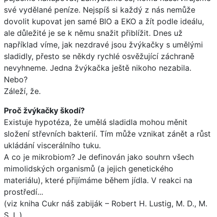
své vydělané peníze. Nejspíš si každý z nás nemůže
dovolit kupovat jen samé BIO a EKO a žít podle ideálu,
ale důležité je se k němu snažit přiblížit. Dnes už
například víme, jak nezdravé jsou žvýkačky s umělými
sladidly, přesto se někdy rychlé osvěžující záchraně
nevyhneme. Jedna žvýkačka ještě nikoho nezabila.
Nebo?
Záleží, že.
Proč žvýkačky škodí?
Existuje hypotéza, že umělá sladidla mohou měnit
složení střevních bakterií. Tím může vznikat zánět a růst
ukládání viscerálního tuku.
A co je mikrobiom? Je definován jako souhrn všech
mimolidských organismů (a jejich genetického
materiálu), které přijímáme během jídla. V reakci na
prostředí...
(viz kniha Cukr náš zabiják – Robert H. Lustig, M. D., M.
S. L.)