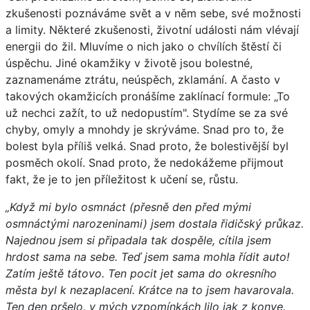
zkušenosti poznáváme svět a v něm sebe, své možnosti
a limity. Některé zkušenosti, životní události nám vlévají
energii do žil. Mluvíme o nich jako o chvílích štěstí či
úspěchu. Jiné okamžiky v životě jsou bolestné,
zaznamenáme ztrátu, neúspěch, zklamání. A často v
takových okamžicích pronášíme zaklínací formule: „To
už nechci zažít, to už nedopustím". Stydíme se za své
chyby, omyly a mnohdy je skrýváme. Snad pro to, že
bolest byla příliš velká. Snad proto, že bolestivější byl
posměch okolí. Snad proto, že nedokážeme přijmout
fakt, že je to jen příležitost k učení se, růstu.
„Když mi bylo osmnáct (přesně den před mými
osmnáctými narozeninami) jsem dostala řidičský průkaz.
Najednou jsem si připadala tak dospěle, cítila jsem
hrdost sama na sebe. Teď jsem sama mohla řídit auto!
Zatím ještě tátovo. Ten pocit jet sama do okresního
města byl k nezaplacení. Krátce na to jsem havarovala.
Ten den pršelo, v mých vzpomínkách lilo jak z konve.