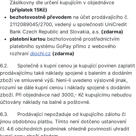
Zásilkovny dle určení kupujícím v objednávce
(příplatek 15Kč)
bezhotovostně převodem
na účet prodávajícího č.
2112089045/2700, vedený u společnosti UniCredit
Bank Czech Republic and Slovakia, a.s.
(zdarma)
platební kartou
bezhotovostně prostřednictvím
platebního systému GoPay přímo z webového
rozhraní
diochi.cz
(zdarma)
6.2. Společně s kupní cenou je kupující povinen zaplatit
prodávajícímu také náklady spojené s balením a dodáním
zboží ve smluvené výši. Není-li uvedeno výslovně jinak,
rozumí se dále kupní cenou i náklady spojené s dodáním
zboží. Při objednávce nad 3000,- Kč kupujícímu nebudou
účtovány náklady na balné a poštovné.
6.3. Prodávající nepožaduje od kupujícího zálohu či
jinou obdobnou platbu. Tímto není dotčeno ustanovení
čl. 4.6 obchodních podmínek ohledně povinnosti uhradit