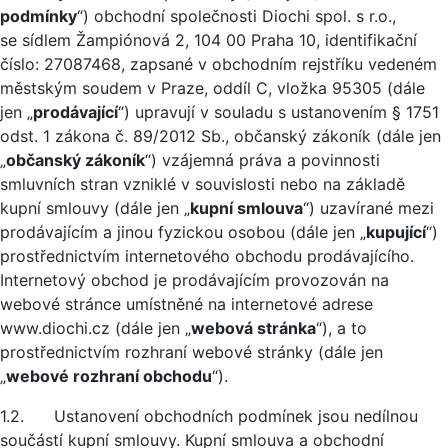
podmínky
“) obchodní společnosti Diochi spol. s r.o.,
se sídlem Žampiónová 2, 104 00 Praha 10, identifikační
číslo: 27087468, zapsané v obchodním rejstříku vedeném
městským soudem v Praze, oddíl C, vložka 95305 (dále
jen „
prodávající
“) upravují v souladu s ustanovením § 1751
odst. 1 zákona č. 89/2012 Sb., občanský zákoník (dále jen
„
občanský zákoník
“) vzájemná práva a povinnosti
smluvních stran vzniklé v souvislosti nebo na základě
kupní smlouvy (dále jen „
kupní smlouva
“) uzavírané mezi
prodávajícím a jinou fyzickou osobou (dále jen „
kupující
“)
prostřednictvím internetového obchodu prodávajícího.
Internetový obchod je prodávajícím provozován na
webové stránce umístněné na internetové adrese
www.diochi.cz (dále jen „
webová stránka
“), a to
prostřednictvím rozhraní webové stránky (dále jen
„
webové rozhraní obchodu
“).
1.2. Ustanovení obchodních podmínek jsou nedílnou
součástí kupní smlouvy. Kupní smlouva a obchodní