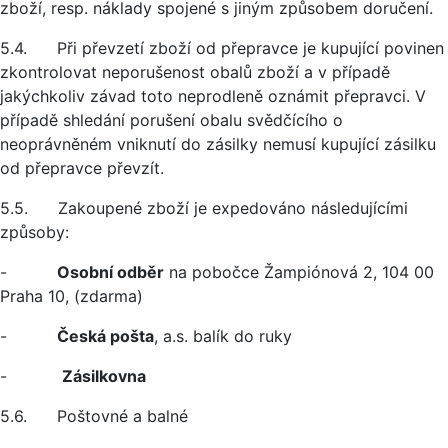
zboží, resp. náklady spojené s jiným způsobem doručení.
5.4. Při převzetí zboží od přepravce je kupující povinen
zkontrolovat neporušenost obalů zboží a v případě
jakýchkoliv závad toto neprodleně oznámit přepravci. V
případě shledání porušení obalu svědčícího o
neoprávněném vniknutí do zásilky nemusí kupující zásilku
od přepravce převzít.
5.5. Zakoupené zboží je expedováno následujícími
způsoby:
-
Osobní odběr
na pobočce Žampiónová 2, 104 00
Praha 10, (zdarma)
-
Česká pošta
, a.s. balík do ruky
-
Zásilkovna
5.6. Poštovné a balné