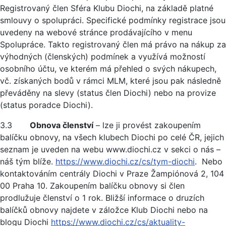
Registrovaný člen Sféra Klubu Diochi, na základě platné
smlouvy o spolupráci. Specifické podmínky registrace jsou
uvedeny na webové stránce prodávajícího v menu
Spolupráce. Takto registrovaný člen má právo na nákup za
výhodných (členských) podmínek a využívá možností
osobního účtu, ve kterém má přehled o svých nákupech,
vč. získaných bodů v rámci MLM, které jsou pak následně
převáděny na slevy (status člen Diochi) nebo na provize
(status poradce Diochi).
3.3
Obnova členství
– lze ji provést zakoupením
balíčku obnovy, na všech klubech Diochi po celé ČR, jejich
seznam je uveden na webu www.diochi.cz v sekci o nás –
náš tým blíže.
https://www.diochi.cz/cs/tym-diochi
. Nebo
kontaktováním centrály Diochi v Praze Žampiónová 2, 104
00 Praha 10. Zakoupením balíčku obnovy si člen
prodlužuje členství o 1 rok. Bližší informace o druzích
balíčků obnovy najdete v záložce Klub Diochi nebo na
blogu Diochi
https://www.diochi.cz/cs/aktuality-