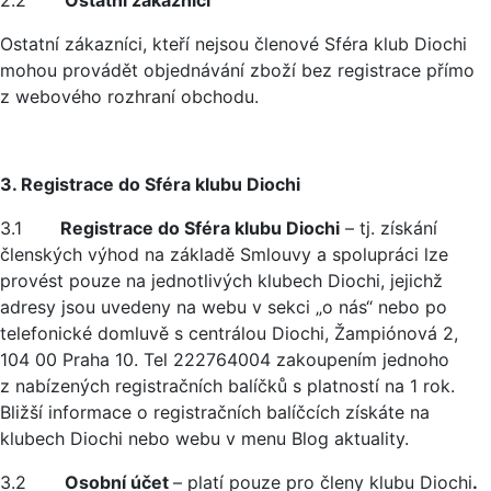
2.2
Ostatní zákazníci
Ostatní zákazníci, kteří nejsou členové Sféra klub Diochi
mohou provádět objednávání zboží bez registrace přímo
z webového rozhraní obchodu.
3. Registrace do Sféra klubu Diochi
3.1
Registrace do Sféra klubu Diochi
– tj. získání
členských výhod na základě Smlouvy a spolupráci lze
provést pouze na jednotlivých klubech Diochi, jejichž
adresy jsou uvedeny na webu v sekci „o nás“ nebo po
telefonické domluvě s centrálou Diochi, Žampiónová 2,
104 00 Praha 10. Tel 222764004 zakoupením jednoho
z nabízených registračních balíčků s platností na 1 rok.
Bližší informace o registračních balíčcích získáte na
klubech Diochi nebo webu v menu Blog aktuality.
3.2
Osobní účet
– platí pouze pro členy klubu Diochi
.