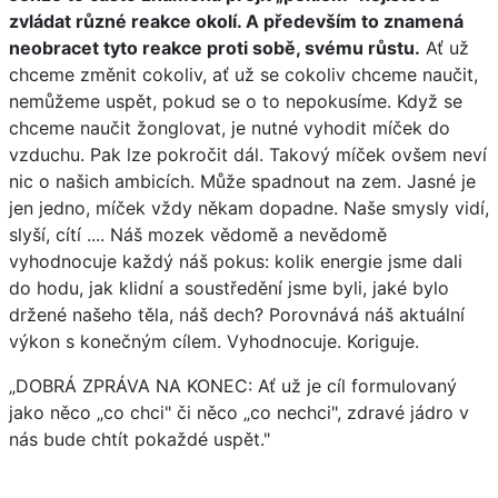
zvládat různé reakce okolí. A především to znamená
neobracet tyto reakce proti sobě, svému růstu.
Ať už
chceme změnit cokoliv, ať už se cokoliv chceme naučit,
nemůžeme uspět, pokud se o to nepokusíme. Když se
chceme naučit žonglovat, je nutné vyhodit míček do
vzduchu. Pak lze pokročit dál. Takový míček ovšem neví
nic o našich ambicích. Může spadnout na zem. Jasné je
jen jedno, míček vždy někam dopadne. Naše smysly vidí,
slyší, cítí .... Náš mozek vědomě a nevědomě
vyhodnocuje každý náš pokus: kolik energie jsme dali
do hodu, jak klidní a soustředění jsme byli, jaké bylo
držené našeho těla, náš dech? Porovnává náš aktuální
výkon s konečným cílem. Vyhodnocuje. Koriguje.
„DOBRÁ ZPRÁVA NA KONEC: Ať už je cíl formulovaný
jako něco „co chci" či něco „co nechci", zdravé jádro v
nás bude chtít pokaždé uspět."