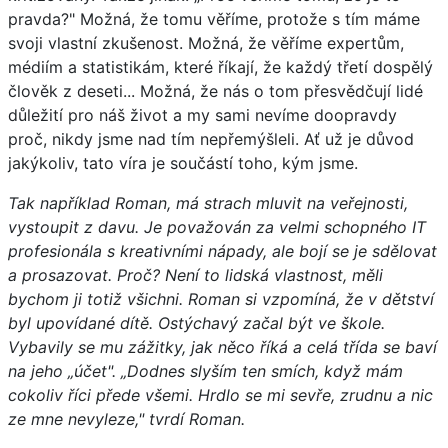
pravda?" Možná, že tomu věříme, protože s tím máme
svoji vlastní zkušenost. Možná, že věříme expertům,
médiím a statistikám, které říkají, že každý třetí dospělý
člověk z deseti... Možná, že nás o tom přesvědčují lidé
důležití pro náš život a my sami nevíme doopravdy
proč, nikdy jsme nad tím nepřemýšleli. Ať už je důvod
jakýkoliv, tato víra je součástí toho, kým jsme.
Tak například Roman, má strach mluvit na veřejnosti,
vystoupit z davu. Je považován za velmi schopného IT
profesionála s kreativními nápady, ale bojí se je sdělovat
a prosazovat. Proč? Není to lidská vlastnost, měli
bychom ji totiž všichni. Roman si vzpomíná, že v dětství
byl upovídané dítě. Ostýchavý začal být ve škole.
Vybavily se mu zážitky, jak něco říká a celá třída se baví
na jeho „účet". „Dodnes slyším ten smích, když mám
cokoliv říci přede všemi. Hrdlo se mi sevře, zrudnu a nic
ze mne nevyleze," tvrdí Roman.