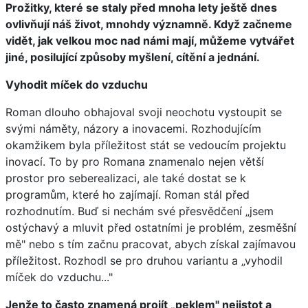
Prožitky, které se staly před mnoha lety ještě dnes
ovlivňují náš život, mnohdy významně. Když začneme
vidět, jak velkou moc nad námi mají, můžeme vytvářet
jiné, posilující způsoby myšlení, cítění a jednání.
Vyhodit míček do vzduchu
Roman dlouho obhajoval svoji neochotu vystoupit se
svými náměty, názory a inovacemi. Rozhodujícím
okamžikem byla příležitost stát se vedoucím projektu
inovací. To by pro Romana znamenalo nejen větší
prostor pro seberealizaci, ale také dostat se k
programům, které ho zajímají. Roman stál před
rozhodnutím. Buď si nechám své přesvědčení „jsem
ostýchavý a mluvit před ostatními je problém, zesměšní
mě" nebo s tím začnu pracovat, abych získal zajímavou
příležitost. Rozhodl se pro druhou variantu a „vyhodil
míček do vzduchu..."
Jenže to často znamená projít „peklem" nejistot a