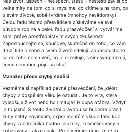
Náš život, úspěch – neúspěch, štěstí – neštěstí závisí do
velké míry na tom, co si myslíme, co cítíme a na tom, co
o svém životě, sobě tvrdíme (mnohdy nevědomky).
Celou řadu těchto přesvědčení získáváme ve své
původní rodině a celou řadu přesvědčení si vytváříme
sami právě prostřednictvím svých zkušeností.
Zaposlouchejte se, koučové, skutečně do toho, co vám
druzí lidé o sobě a svém životě sdělují. Zaposlouchejte
se do toho čemu věří, co je rozčiluje, s čím sympatizují,
čemu nemohou přijít na chuť.
Manažer přece chyby nedělá
Vezměme si například pevné přesvědčení, že „dělat
chyby v dospělém věku je ostuda". Je to víra, která
vylepšuje život nebo ho limituje? Hloupá otázka. Vždyť
je to jasné. S touto životní pravdou se budeme bránit
zuby nehty novinkám, experimentům všude tam, kde
chyby začátečníka budou souzeny, zesměšňovány a
kritizovány. Takže jinak: „Proč věříme tomu, že je to