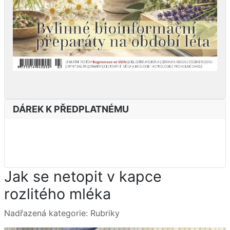
DÁREK K PŘEDPLATNÉMU
Jak se netopit v kapce
rozlitého mléka
Základní údaje
Nadřazená kategorie:
Rubriky