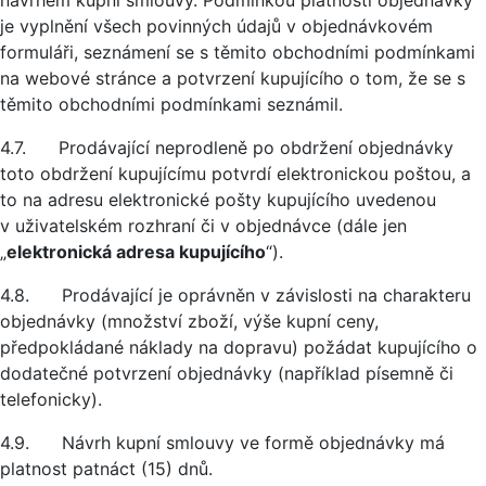
návrhem kupní smlouvy. Podmínkou platnosti objednávky
je vyplnění všech povinných údajů v objednávkovém
formuláři, seznámení se s těmito obchodními podmínkami
na webové stránce a potvrzení kupujícího o tom, že se s
těmito obchodními podmínkami seznámil.
4.7. Prodávající neprodleně po obdržení objednávky
toto obdržení kupujícímu potvrdí elektronickou poštou, a
to na adresu elektronické pošty kupujícího uvedenou
v uživatelském rozhraní či v objednávce (dále jen
„
elektronická adresa kupujícího
“).
4.8. Prodávající je oprávněn v závislosti na charakteru
objednávky (množství zboží, výše kupní ceny,
předpokládané náklady na dopravu) požádat kupujícího o
dodatečné potvrzení objednávky (například písemně či
telefonicky).
4.9. Návrh kupní smlouvy ve formě objednávky má
platnost patnáct (15) dnů.