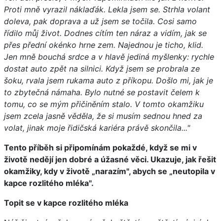
Proti mně vyrazil náklaďák. Lekla jsem se. Strhla volant
doleva, pak doprava a už jsem se točila. Cosi samo
řídilo můj život. Dodnes cítím ten náraz a vidím, jak se
přes přední okénko hrne zem. Najednou je ticho, klid.
Jen mně bouchá srdce a v hlavě jediná myšlenky: rychle
dostat auto zpět na silnici. Když jsem se probrala ze
šoku, rvala jsem rukama auto z příkopu. Došlo mi, jak je
to zbytečná námaha. Bylo nutné se postavit čelem k
tomu, co se mým přičiněním stalo. V tomto okamžiku
jsem zcela jasně věděla, že si musím sednou hned za
volat, jinak moje řidičská kariéra právě skončila..."
Tento příběh si připomínám pokaždé, když se mi v
životě nedějí jen dobré a úžasné věci. Ukazuje, jak řešit
okamžiky, kdy v životě „narazím", abych se „neutopila v
kapce rozlitého mléka".
Topit se v kapce rozlitého mléka