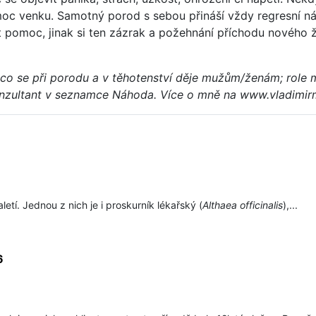
moc venku. Samotný porod s sebou přináší vždy regresní 
t pomoc, jinak si ten zázrak a požehnání příchodu nového ži
o se při porodu a v těhotenství děje mužům/ženám; role muž
konzultant v seznamce Náhoda. Více o mně na www.vladimir
aletí. Jednou z nich je i proskurník lékařský (
Althaea officinalis
),...
6