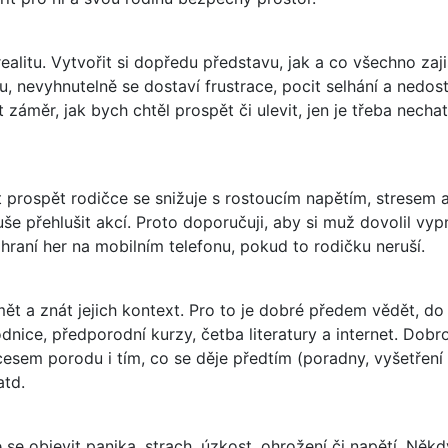
alitu. Vytvořit si dopředu představu, jak a co všechno zaj
u, nevyhnutelně se dostaví frustrace, pocit selhání a nedos
 záměr, jak bych chtěl prospět či ulevit, jen je třeba nech
 prospět rodičce se snižuje s rostoucím napětím, stresem a
še přehlušit akcí. Proto doporučuji, aby si muž dovolil vypn
 hraní her na mobilním telefonu, pokud to rodičku neruší.
ět a znát jejich kontext. Pro to je dobré předem vědět, do 
odnice, předporodní kurzy, četba literatury a internet. D
sem porodu i tím, co se děje předtím (poradny, vyšetření 
atd.
se objevit panika, strach, úzkost, ohrožení či napětí. Někd