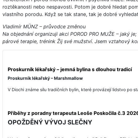
roztěkanosti nebo nespavosti. Potom je dobré hledat po
vlastního porodu. Když se tak stane, tak je dobré vyhleda
Vladimír MÜNZ – průvodce změnou
Na objednání organizuji akci POROD PRO MUŽE – jaký je; c
párové terapie, trénink Žij své mužství. Jsem vztahový 
Proskurník lékařský – jemná bylina s dlouhou tradicí
Proskurník lékařský – Marshmallow
V Diochi známe sílu tradičních bylin, které provázejí lidstvo po st
Příběhy z poradny terapeuta Leoše Poskočila č.3 202
OPOŽDĚNÝ VÝVOJ SLEČNY