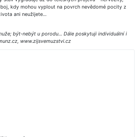
náboj, kdy mohou vyplout na povrch nevědomé pocity z
vota ani neužijete...
e; být-nebýt u porodu... Dále poskytuji individuální i
munz.cz, www.zijsvemuzstvi.cz