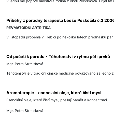
V lednu mě poprvé navštívila rodina z okolí Pelhřimova. Přijel ta
Příběhy z poradny terapeuta Leoše Poskočila č.2 202
REVMATOIDNÍ ARTRITIDA
V listopadu proběhla v Třebíči po několika letech přednášku pana
Od početí k porodu - Těhotenství v rytmu pěti prvků
Mgr. Petra Strmisková
Těhotenství je v tradiční čínské medicíně považováno za jedno z
Aromaterapie - esencialní oleje, které čistí mysl
Esenciální oleje, které čistí mysl, posilují paměť a koncentraci
Mgr. Petra Strmisková