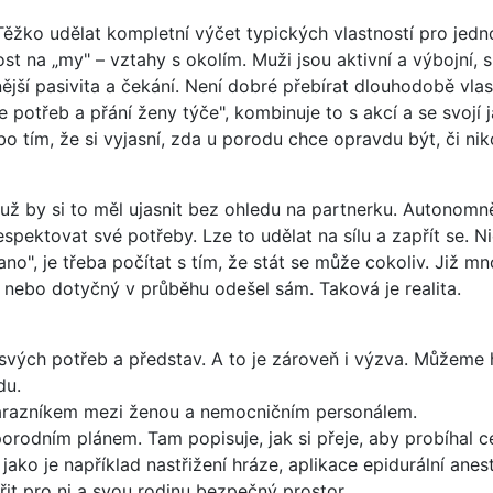
ěžko udělat kompletní výčet typických vlastností pro jednot
st na „my" – vztahy s okolím. Muži jsou aktivní a výbojní, 
ější pasivita a čekání. Není dobré přebírat dlouhodobě vla
e potřeb a přání ženy týče", kombinuje to s akcí a se svojí 
tím, že si vyjasní, zda u porodu chce opravdu být, či niko
už by si to měl ujasnit bez ohledu na partnerku. Autonomně
spektovat své potřeby. Lze to udělat na sílu a zapřít se. 
o", je třeba počítat s tím, že stát se může cokoliv. Již m
nebo dotyčný v průběhu odešel sám. Taková je realita.
svých potřeb a představ. A to je zároveň i výzva. Můžeme h
du.
nárazníkem mezi ženou a nemocničním personálem.
orodním plánem. Tam popisuje, jak si přeje, aby probíhal c
ako je například nastřižení hráze, aplikace epidurální anest
it pro ni a svou rodinu bezpečný prostor.