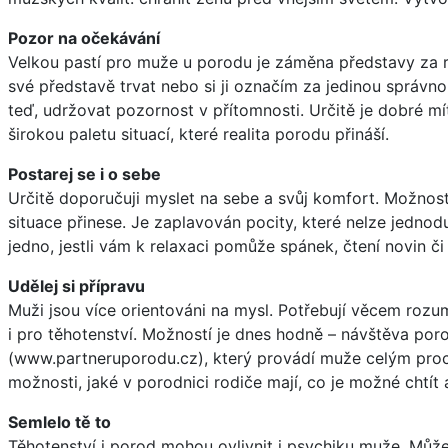
Pozor na očekávání
Velkou pastí pro muže u porodu je záměna představy za re
své představě trvat nebo si ji označím za jedinou správno
teď, udržovat pozornost v přítomnosti. Určitě je dobré mít
širokou paletu situací, které realita porodu přináší.
Postarej se i o sebe
Určitě doporučuji myslet na sebe a svůj komfort. Možnost
situace přinese. Je zaplavován pocity, které nelze jednodu
jedno, jestli vám k relaxaci pomůže spánek, čtení novin či
Udělej si přípravu
Muži jsou více orientováni na mysl. Potřebují věcem rozum
i pro těhotenství. Možností je dnes hodně – návštěva por
(www.partneruporodu.cz), který provádí muže celým proce
možnosti, jaké v porodnici rodiče mají, co je možné chtít 
Semlelo tě to
Těhotenství i porod mohou ovlivnit i psychiku muže. Může 