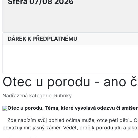
Sféra 07/08 2026
DÁREK K PŘEDPLATNÉMU
Otec u porodu - ano č
Základní údaje
Nadřazená kategorie:
Rubriky
Otec u porodu. Téma, které vyvolává odezvu či smíšené
Zde nabízím svůj pohled očima muže, otce pěti dětí... C
považuji mít jasný záměr. Vědět, proč k porodu jdu a jakou