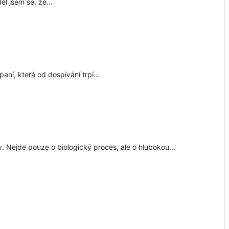
ěl jsem se, že...
aní, která od dospívání trpí...
y. Nejde pouze o biologický proces, ale o hlubokou...