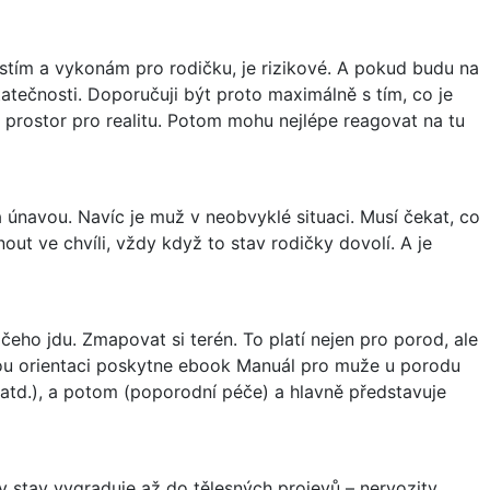
istím a vykonám pro rodičku, je rizikové. A pokud budu na
tatečnosti. Doporučuji být proto maximálně s tím, co je
at prostor pro realitu. Potom mohu nejlépe reagovat na tu
 únavou. Navíc je muž v neobvyklé situaci. Musí čekat, co
out ve chvíli, vždy když to stav rodičky dovolí. A je
čeho jdu. Zmapovat si terén. To platí nejen pro porod, ale
obrou orientaci poskytne ebook Manuál pro muže u porodu
atd.), a potom (poporodní péče) a hlavně představuje
y stav vygraduje až do tělesných projevů – nervozity,