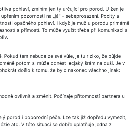
livá pohlaví, zmíním jen ty určující pro porod. U žen je
s upřením pozornosti na „já" – sebeprosazení. Pocity a
stnosti opačného pohlaví. I když je muž u porodu primárně
jasností a přímostí. To může využít třeba při komunikaci s
liv.
. Pokud tam nebude ze své vůle, je tu riziko, že půjde
Nicméně potom si může odnést lecjaký šrám na duši. Je v
nohokrát došlo k tomu, že bylo nakonec všechno jinak:
odně ovlivnit a změnit. Počínaje přítomností partnera u
elý porod i poporodní péče. Lze tak již dopředu vymezit,
ézie atd. V této situaci se dobře uplatňuje jedna z