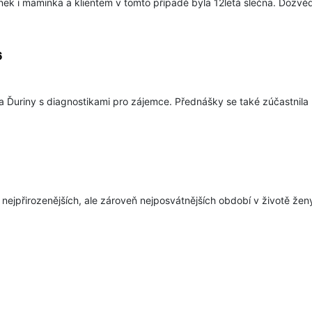
tínek i maminka a klientem v tomto případě byla 12letá slečna. Dozvěd
6
 Ďuriny s diagnostikami pro zájemce. Přednášky se také zúčastnila p
 nejpřirozenějších, ale zároveň nejposvátnějších období v životě žen