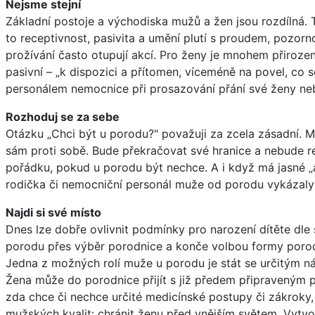
Nejsme stejní
Základní postoje a východiska mužů a žen jsou rozdílná. T
to receptivnost, pasivita a umění plutí s proudem, pozorno
prožívání často otupují akcí. Pro ženy je mnohem přirozen
pasivní – „k dispozici a přítomen, víceméně na povel, co s
personálem nemocnice při prosazování přání své ženy nebo 
Rozhoduj se za sebe
Otázku „Chci být u porodu?" považuji za zcela zásadní. M
sám proti sobě. Bude překračovat své hranice a nebude re
pořádku, pokud u porodu být nechce. A i když má jasné „an
rodička či nemocniční personál muže od porodu vykázaly 
Najdi si své místo
Dnes lze dobře ovlivnit podmínky pro narození dítěte dle 
porodu přes výběr porodnice a konče volbou formy poro
Jedna z možných rolí muže u porodu je stát se určitým 
Žena může do porodnice přijít s již předem připraveným p
zda chce či nechce určité medicínské postupy či zákroky, j
mužských kvalit: chránit ženu před vnějším světem. Vytvoř