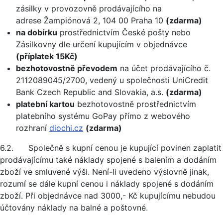
zásilky v provozovně prodávajícího na
adrese Žampiónová 2, 104 00 Praha 10
(zdarma)
na dobírku
prostřednictvím České pošty nebo
Zásilkovny dle určení kupujícím v objednávce
(příplatek 15Kč)
bezhotovostně převodem
na účet prodávajícího č.
2112089045/2700, vedený u společnosti UniCredit
Bank Czech Republic and Slovakia, a.s.
(zdarma)
platební kartou
bezhotovostně prostřednictvím
platebního systému GoPay přímo z webového
rozhraní
diochi.cz
(zdarma)
6.2. Společně s kupní cenou je kupující povinen zaplatit
prodávajícímu také náklady spojené s balením a dodáním
zboží ve smluvené výši. Není-li uvedeno výslovně jinak,
rozumí se dále kupní cenou i náklady spojené s dodáním
zboží. Při objednávce nad 3000,- Kč kupujícímu nebudou
účtovány náklady na balné a poštovné.