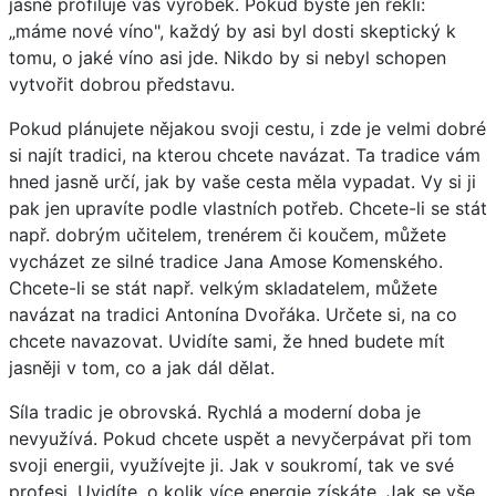
jasně profiluje váš výrobek. Pokud byste jen řekli:
„máme nové víno", každý by asi byl dosti skeptický k
tomu, o jaké víno asi jde. Nikdo by si nebyl schopen
vytvořit dobrou představu.
Pokud plánujete nějakou svoji cestu, i zde je velmi dobré
si najít tradici, na kterou chcete navázat. Ta tradice vám
hned jasně určí, jak by vaše cesta měla vypadat. Vy si ji
pak jen upravíte podle vlastních potřeb. Chcete-li se stát
např. dobrým učitelem, trenérem či koučem, můžete
vycházet ze silné tradice Jana Amose Komenského.
Chcete-li se stát např. velkým skladatelem, můžete
navázat na tradici Antonína Dvořáka. Určete si, na co
chcete navazovat. Uvidíte sami, že hned budete mít
jasněji v tom, co a jak dál dělat.
Síla tradic je obrovská. Rychlá a moderní doba je
nevyužívá. Pokud chcete uspět a nevyčerpávat při tom
svoji energii, využívejte ji. Jak v soukromí, tak ve své
profesi. Uvidíte, o kolik více energie získáte. Jak se vše