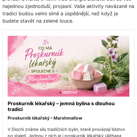
najednou zjednoduší, projasní. Vaše aktivity navázané na
tradici budou velmi silné a úspěšnější, než když je
budete stavět na zelené louce.
Proskurník lékařský – jemná bylina s dlouhou
tradicí
Proskurník lékařský – Marshmallow
V Diochi známe sílu tradičních bylin, které provázejí lidstvo
po staletí. Jednou z nich je i proskurník lékařský (
Althaea