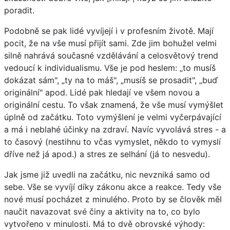
poradit.
Podobně se pak lidé vyvíjejí i v profesním životě. Mají
pocit, že na vše musí přijít sami. Zde jim bohužel velmi
silně nahrává současné vzdělávání a celosvětový trend
vedoucí k individualismu. Vše je pod heslem: „to musíš
dokázat sám", „ty na to máš", „musíš se prosadit", „buď
originální" apod. Lidé pak hledají ve všem novou a
originální cestu. To však znamená, že vše musí vymýšlet
úplně od začátku. Toto vymýšlení je velmi vyčerpávající
a má i neblahé účinky na zdraví. Navíc vyvolává stres - a
to časový (nestihnu to včas vymyslet, někdo to vymyslí
dříve než já apod.) a stres ze selhání (já to nesvedu).
Jak jsme již uvedli na začátku, nic nevzniká samo od
sebe. Vše se vyvíjí díky zákonu akce a reakce. Tedy vše
nové musí pocházet z minulého. Proto by se člověk měl
naučit navazovat své činy a aktivity na to, co bylo
vytvořeno v minulosti. Má to dvě obrovské výhody: