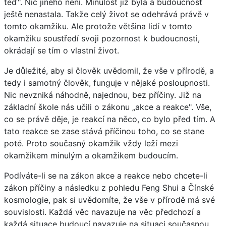
teď". Nic jiného není. Minulost již byla a budoucnost
ještě nenastala. Takže celý život se odehrává právě v
tomto okamžiku. Ale protože většina lidí v tomto
okamžiku soustředí svoji pozornost k budoucnosti,
okrádají se tím o vlastní život.
Je důležité, aby si člověk uvědomil, že vše v přírodě, a
tedy i samotný člověk, funguje v nějaké posloupnosti.
Nic nevzniká náhodně, najednou, bez příčiny. Již na
základní škole nás učili o zákonu „akce a reakce". Vše,
co se právě děje, je reakcí na něco, co bylo před tím. A
tato reakce se zase stává příčinou toho, co se stane
poté. Proto současný okamžik vždy leží mezi
okamžikem minulým a okamžikem budoucím.
Podíváte-li se na zákon akce a reakce nebo chcete-li
zákon příčiny a následku z pohledu Feng Shui a Čínské
kosmologie, pak si uvědomíte, že vše v přírodě má své
souvislosti. Každá věc navazuje na věc předchozí a
každá situace budoucí navazuje na situaci současnou.