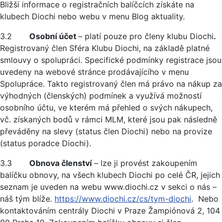
Bližší informace o registračních balíčcích získáte na
klubech Diochi nebo webu v menu Blog aktuality.
3.2
Osobní účet
– platí pouze pro členy klubu Diochi
.
Registrovaný člen Sféra Klubu Diochi, na základě platné
smlouvy o spolupráci. Specifické podmínky registrace jsou
uvedeny na webové stránce prodávajícího v menu
Spolupráce. Takto registrovaný člen má právo na nákup za
výhodných (členských) podmínek a využívá možností
osobního účtu, ve kterém má přehled o svých nákupech,
vč. získaných bodů v rámci MLM, které jsou pak následně
převáděny na slevy (status člen Diochi) nebo na provize
(status poradce Diochi).
3.3
Obnova členství
– lze ji provést zakoupením
balíčku obnovy, na všech klubech Diochi po celé ČR, jejich
seznam je uveden na webu www.diochi.cz v sekci o nás –
náš tým blíže.
https://www.diochi.cz/cs/tym-diochi
. Nebo
kontaktováním centrály Diochi v Praze Žampiónová 2, 104