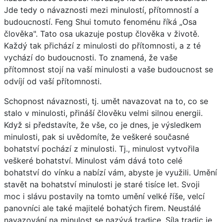
Jde tedy o návaznosti mezi minulostí, přítomností a
budoucností. Feng Shui tomuto fenoménu říká „Osa
člověka". Tato osa ukazuje postup člověka v životě.
Každý tak přichází z minulosti do přítomnosti, a z té
vychází do budoucnosti. To znamená, že vaše
přítomnost stojí na vaší minulosti a vaše budoucnost se
odvíjí od vaší přítomnosti.
Schopnost návaznosti, tj. umět navazovat na to, co se
stalo v minulosti, přináší člověku velmi silnou energii.
Když si představíte, že vše, co je dnes, je výsledkem
minulosti, pak si uvědomíte, že veškeré současné
bohatství pochází z minulosti. Tj., minulost vytvořila
veškeré bohatství. Minulost vám dává toto celé
bohatství do vínku a nabízí vám, abyste je využili. Umění
stavět na bohatství minulosti je staré tisíce let. Svoji
moc i slávu postavily na tomto umění velké říše, velcí
panovníci ale také majitelé bohatých firem. Neustálé
navazování na minulost se nazývá tradice. Síla tradic je