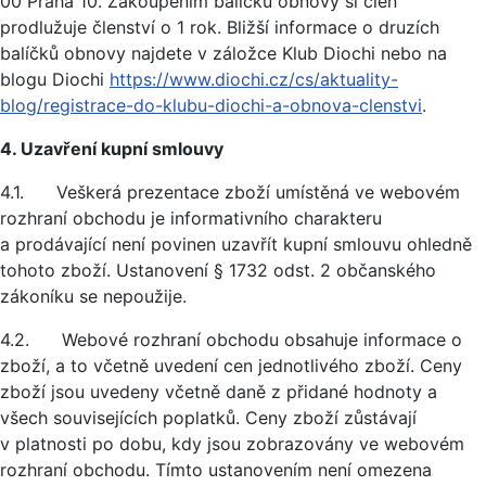
00 Praha 10. Zakoupením balíčku obnovy si člen
prodlužuje členství o 1 rok. Bližší informace o druzích
balíčků obnovy najdete v záložce Klub Diochi nebo na
blogu Diochi
https://www.diochi.cz/cs/aktuality-
blog/registrace-do-klubu-diochi-a-obnova-clenstvi
.
4. Uzavření kupní smlouvy
4.1. Veškerá prezentace zboží umístěná ve webovém
rozhraní obchodu je informativního charakteru
a prodávající není povinen uzavřít kupní smlouvu ohledně
tohoto zboží. Ustanovení § 1732 odst. 2 občanského
zákoníku se nepoužije.
4.2. Webové rozhraní obchodu obsahuje informace o
zboží, a to včetně uvedení cen jednotlivého zboží. Ceny
zboží jsou uvedeny včetně daně z přidané hodnoty a
všech souvisejících poplatků. Ceny zboží zůstávají
v platnosti po dobu, kdy jsou zobrazovány ve webovém
rozhraní obchodu. Tímto ustanovením není omezena