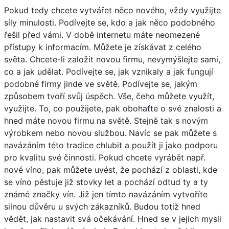
Pokud tedy chcete vytvářet něco nového, vždy využijte
síly minulosti. Podívejte se, kdo a jak něco podobného
řešil před vámi. V době internetu máte neomezené
přístupy k informacím. Můžete je získávat z celého
světa. Chcete-li založit novou firmu, nevymýšlejte sami,
co a jak udělat. Podívejte se, jak vznikaly a jak fungují
podobné firmy jinde ve světě. Podívejte se, jakým
způsobem tvoří svůj úspěch. Vše, čeho můžete využít,
využijte. To, co použijete, pak obohaťte o své znalosti a
hned máte novou firmu na světě. Stejně tak s novým
výrobkem nebo novou službou. Navíc se pak můžete s
navázáním této tradice chlubit a použít ji jako podporu
pro kvalitu své činnosti. Pokud chcete vyrábět např.
nové víno, pak můžete uvést, že pochází z oblasti, kde
se víno pěstuje již stovky let a pochází odtud ty a ty
známé značky vín. Již jen tímto navázáním vytvoříte
silnou důvěru u svých zákazníků. Budou totiž hned
vědět, jak nastavit svá očekávání. Hned se v jejich mysli