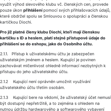
využít výhod slevového klubu vč. členských cen, provede
pouze úkon
přihlášení
pomocí svých přihlašovacích údajů,
které obdržel spolu se Smlouvou o spolupráci a členskou
kartičkou Diochi.
Pro již platné členy klubu Diochi, kteří mají členskou
kartičku s ID a heslem, platí stejné přístupové údaje do
přihlášení se do eshopu, jako do Osobního účtu.
2.1.1. Přístup k uživatelskému účtu je zabezpečen
uživatelským jménem a heslem. Kupující je povinen
zachovávat mlčenlivost ohledně informací nezbytných k
přístupu do jeho uživatelského účtu.
2.1.2 Kupující není oprávněn umožnit využívání
uživatelského účtu třetím osobám.
2.1.3 Kupující bere na vědomí, že uživatelský účet nemusí
být dostupný nepřetržitě, a to zejména s ohledem na
nutnou údržbu hardwarového a softwarového vybavení