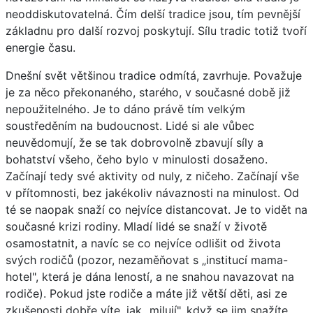
neoddiskutovatelná. Čím delší tradice jsou, tím pevnější
základnu pro další rozvoj poskytují. Sílu tradic totiž tvoří
energie času.
Dnešní svět většinou tradice odmítá, zavrhuje. Považuje
je za něco překonaného, starého, v současné době již
nepoužitelného. Je to dáno právě tím velkým
soustředěním na budoucnost. Lidé si ale vůbec
neuvědomují, že se tak dobrovolně zbavují síly a
bohatství všeho, čeho bylo v minulosti dosaženo.
Začínají tedy své aktivity od nuly, z ničeho. Začínají vše
v přítomnosti, bez jakékoliv návaznosti na minulost. Od
té se naopak snaží co nejvíce distancovat. Je to vidět na
současné krizi rodiny. Mladí lidé se snaží v životě
osamostatnit, a navíc se co nejvíce odlišit od života
svých rodičů (pozor, nezaměňovat s „institucí mama-
hotel", která je dána leností, a ne snahou navazovat na
rodiče). Pokud jste rodiče a máte již větší děti, asi ze
zkušenosti dobře víte, jak „milují", když se jim snažíte