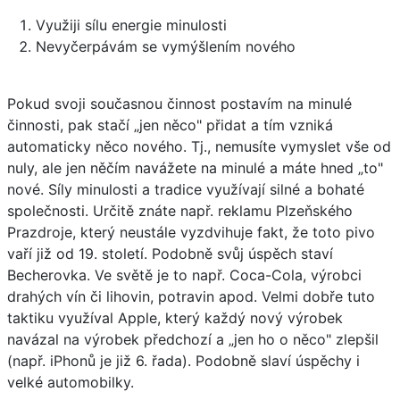
Využiji sílu energie minulosti
Nevyčerpávám se vymýšlením nového
Pokud svoji současnou činnost postavím na minulé
činnosti, pak stačí „jen něco" přidat a tím vzniká
automaticky něco nového. Tj., nemusíte vymyslet vše od
nuly, ale jen něčím navážete na minulé a máte hned „to"
nové. Síly minulosti a tradice využívají silné a bohaté
společnosti. Určitě znáte např. reklamu Plzeňského
Prazdroje, který neustále vyzdvihuje fakt, že toto pivo
vaří již od 19. století. Podobně svůj úspěch staví
Becherovka. Ve světě je to např. Coca-Cola, výrobci
drahých vín či lihovin, potravin apod. Velmi dobře tuto
taktiku využíval Apple, který každý nový výrobek
navázal na výrobek předchozí a „jen ho o něco" zlepšil
(např. iPhonů je již 6. řada). Podobně slaví úspěchy i
velké automobilky.