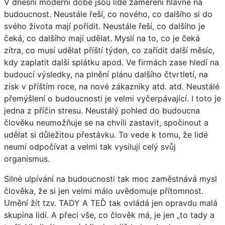
V dnešní moderní době jsou lidé zaměřeni hlavně na
budoucnost. Neustále řeší, co nového, co dalšího si do
svého života mají pořídit. Neustále řeší, co dalšího je
čeká, co dalšího mají udělat. Myslí na to, co je čeká
zítra, co musí udělat příští týden, co zařídit další měsíc,
kdy zaplatit další splátku apod. Ve firmách zase hledí na
budoucí výsledky, na plnění plánu dalšího čtvrtletí, na
zisk v příštím roce, na nové zákazníky atd. atd. Neustálé
přemýšlení o budoucnosti je velmi vyčerpávající. I toto je
jedna z příčin stresu. Neustálý pohled do budoucna
člověku neumožňuje se na chvíli zastavit, spočinout a
udělat si důležitou přestávku. To vede k tomu, že lidé
neumí odpočívat a velmi tak vysilují celý svůj
organismus.
Silné ulpívání na budoucnosti tak moc zaměstnává mysl
člověka, že si jen velmi málo uvědomuje přítomnost.
Umění žít tzv. TADY A TEĎ tak ovládá jen opravdu malá
skupina lidí. A přeci vše, co člověk má, je jen „to tady a