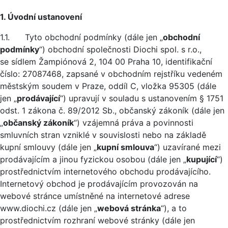
1. Úvodní ustanovení
1.1. Tyto obchodní podmínky (dále jen „
obchodní
podmínky
“) obchodní společnosti Diochi spol. s r.o.,
se sídlem Žampiónová 2, 104 00 Praha 10, identifikační
číslo: 27087468, zapsané v obchodním rejstříku vedeném
městským soudem v Praze, oddíl C, vložka 95305 (dále
jen „
prodávající
“) upravují v souladu s ustanovením § 1751
odst. 1 zákona č. 89/2012 Sb., občanský zákoník (dále jen
„
občanský zákoník
“) vzájemná práva a povinnosti
smluvních stran vzniklé v souvislosti nebo na základě
kupní smlouvy (dále jen „
kupní smlouva
“) uzavírané mezi
prodávajícím a jinou fyzickou osobou (dále jen „
kupující
“)
prostřednictvím internetového obchodu prodávajícího.
Internetový obchod je prodávajícím provozován na
webové stránce umístněné na internetové adrese
www.diochi.cz (dále jen „
webová stránka
“), a to
prostřednictvím rozhraní webové stránky (dále jen