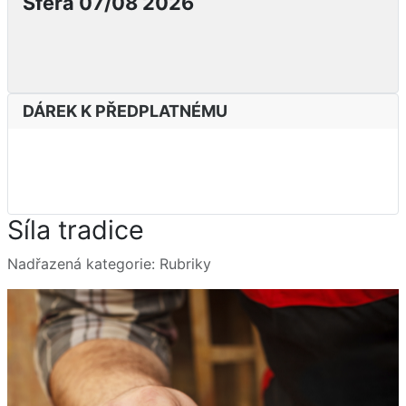
Sféra 07/08 2026
DÁREK K PŘEDPLATNÉMU
Síla tradice
Základní údaje
Nadřazená kategorie:
Rubriky