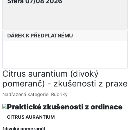
Sféra 07/08 2026
DÁREK K PŘEDPLATNÉMU
Citrus aurantium (divoký
pomeranč) - zkušenosti z praxe
Základní údaje
Nadřazená kategorie:
Rubriky
Praktické zkušenosti z ordinace
CITRUS AURANTIUM
(divoký pomeranč)