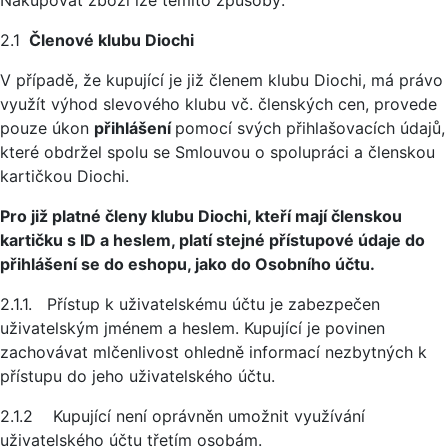
Nakupovat zboží lze těmito způsoby:
2.1
Členové klubu Diochi
V případě, že kupující je již členem klubu Diochi, má právo
využít výhod slevového klubu vč. členských cen, provede
pouze úkon
přihlášení
pomocí svých přihlašovacích údajů,
které obdržel spolu se Smlouvou o spolupráci a členskou
kartičkou Diochi.
Pro již platné členy klubu Diochi, kteří mají členskou
kartičku s ID a heslem, platí stejné přístupové údaje do
přihlášení se do eshopu, jako do Osobního účtu.
2.1.1. Přístup k uživatelskému účtu je zabezpečen
uživatelským jménem a heslem. Kupující je povinen
zachovávat mlčenlivost ohledně informací nezbytných k
přístupu do jeho uživatelského účtu.
2.1.2 Kupující není oprávněn umožnit využívání
uživatelského účtu třetím osobám.