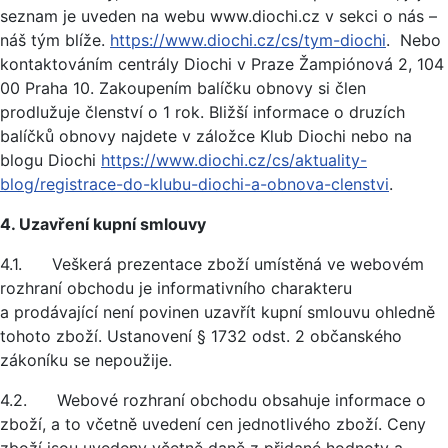
seznam je uveden na webu www.diochi.cz v sekci o nás –
náš tým blíže.
https://www.diochi.cz/cs/tym-diochi
. Nebo
kontaktováním centrály Diochi v Praze Žampiónová 2, 104
00 Praha 10. Zakoupením balíčku obnovy si člen
prodlužuje členství o 1 rok. Bližší informace o druzích
balíčků obnovy najdete v záložce Klub Diochi nebo na
blogu Diochi
https://www.diochi.cz/cs/aktuality-
blog/registrace-do-klubu-diochi-a-obnova-clenstvi
.
4. Uzavření kupní smlouvy
4.1. Veškerá prezentace zboží umístěná ve webovém
rozhraní obchodu je informativního charakteru
a prodávající není povinen uzavřít kupní smlouvu ohledně
tohoto zboží. Ustanovení § 1732 odst. 2 občanského
zákoníku se nepoužije.
4.2. Webové rozhraní obchodu obsahuje informace o
zboží, a to včetně uvedení cen jednotlivého zboží. Ceny