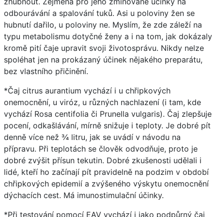
zhubnout. Zejména pro jeho zmiňované účinky na
odbourávání a spalování tuků. Asi u poloviny žen se
hubnutí dařilo, u poloviny ne. Myslím, že zde záleží na
typu metabolismu dotyčné ženy a i na tom, jak dokázaly
kromě pití čaje upravit svoji životosprávu. Nikdy nelze
spoléhat jen na prokázaný účinek nějakého preparátu,
bez vlastního přičinění.
*Čaj citrus aurantium vychází i u chřipkových
onemocnění, u viróz, u různých nachlazení (i tam, kde
vychází Rosa centifolia či Prunella vulgaris). Čaj zlepšuje
pocení, odkašlávání, mírně snižuje i teploty. Je dobré pít
denně více než ¾ litru, jak se uvádí v návodu na
přípravu. Při teplotách se člověk odvodňuje, proto je
dobré zvýšit přísun tekutin. Dobré zkušenosti udělali i
lidé, kteří ho začínají pít pravidelně na podzim v období
chřipkových epidemií a zvýšeného výskytu onemocnění
dýchacích cest. Má imunostimulační účinky.
*Při testování pomocí EAV vychází i jako podpůrný čaj