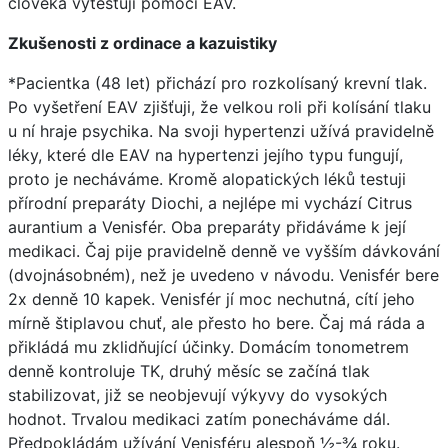
člověka vytestuji pomocí EAV.
Zkušenosti z ordinace a kazuistiky
*Pacientka (48 let) přichází pro rozkolísaný krevní tlak.
Po vyšetření EAV zjišťuji, že velkou roli při kolísání tlaku
u ní hraje psychika. Na svoji hypertenzi užívá pravidelně
léky, které dle EAV na hypertenzi jejího typu fungují,
proto je necháváme. Kromě alopatických léků testuji
přírodní preparáty Diochi, a nejlépe mi vychází Citrus
aurantium a Venisfér. Oba preparáty přidáváme k její
medikaci. Čaj pije pravidelně denně ve vyšším dávkování
(dvojnásobném), než je uvedeno v návodu. Venisfér bere
2x denně 10 kapek. Venisfér jí moc nechutná, cítí jeho
mírně štiplavou chuť, ale přesto ho bere. Čaj má ráda a
přikládá mu zklidňující účinky. Domácím tonometrem
denně kontroluje TK, druhý měsíc se začíná tlak
stabilizovat, již se neobjevují výkyvy do vysokých
hodnot. Trvalou medikaci zatím ponecháváme dál.
Předpokládám užívání Venisféru alespoň ½-¾ roku.