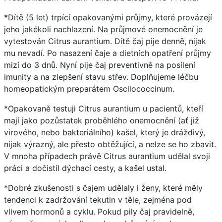
*Dítě (5 let) trpící opakovanými průjmy, které provázejí
jeho jakékoli nachlazení. Na průjmové onemocnění je
vytestován Citrus aurantium. Dítě čaj pije denně, nijak
mu nevadí. Po nasazení čaje a dietních opatření průjmy
mizí do 3 dnů. Nyní pije čaj preventivně na posílení
imunity a na zlepšení stavu střev. Doplňujeme léčbu
homeopatickým preparátem Oscilococcinum.
*Opakovaně testuji Citrus aurantium u pacientů, kteří
mají jako pozůstatek proběhlého onemocnění (ať již
virového, nebo bakteriálního) kašel, který je dráždivý,
nijak výrazný, ale přesto obtěžující, a nelze se ho zbavit.
V mnoha případech právě Citrus aurantium udělal svoji
práci a dočistil dýchací cesty, a kašel ustal.
*Dobré zkušenosti s čajem udělaly i ženy, které měly
tendenci k zadržování tekutin v těle, zejména pod
vlivem hormonů a cyklu. Pokud pily čaj pravidelně,