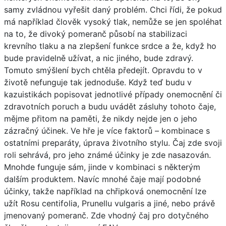
samy zvládnou vyřešit daný problém. Chci řídi, že pokud
má například člověk vysoký tlak, nemůže se jen spoléhat
na to, že divoký pomeranč působí na stabilizaci
krevního tlaku a na zlepšení funkce srdce a že, když ho
bude pravidelně užívat, a nic jiného, bude zdravý.
Tomuto smýšlení bych chtěla předejít. Opravdu to v
životě nefunguje tak jednoduše. Když teď budu v
kazuistikách popisovat jednotlivé případy onemocnění či
zdravotních poruch a budu uvádět zásluhy tohoto čaje,
mějme přitom na paměti, že nikdy nejde jen o jeho
zázračný účinek. Ve hře je více faktorů – kombinace s
ostatními preparáty, úprava životního stylu. Čaj zde svoji
roli sehrává, pro jeho známé účinky je zde nasazován.
Mnohde funguje sám, jinde v kombinaci s některým
dalším produktem. Navíc mnohé čaje mají podobné
účinky, takže například na chřipková onemocnění lze
užít Rosu centifolia, Prunellu vulgaris a jiné, nebo právě
jmenovaný pomeranč. Zde vhodný čaj pro dotyčného