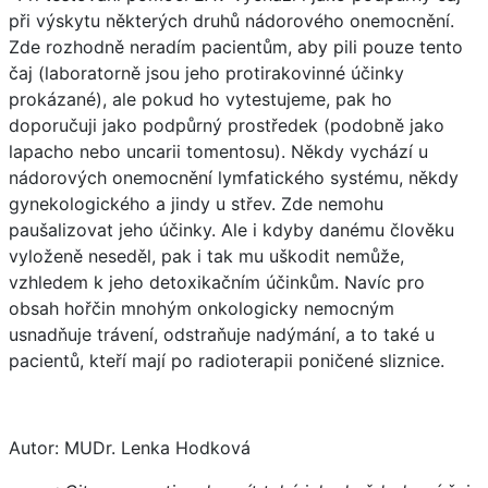
při výskytu některých druhů nádorového onemocnění.
Zde rozhodně neradím pacientům, aby pili pouze tento
čaj (laboratorně jsou jeho protirakovinné účinky
prokázané), ale pokud ho vytestujeme, pak ho
doporučuji jako podpůrný prostředek (podobně jako
lapacho nebo uncarii tomentosu). Někdy vychází u
nádorových onemocnění lymfatického systému, někdy
gynekologického a jindy u střev. Zde nemohu
paušalizovat jeho účinky. Ale i kdyby danému člověku
vyloženě neseděl, pak i tak mu uškodit nemůže,
vzhledem k jeho detoxikačním účinkům. Navíc pro
obsah hořčin mnohým onkologicky nemocným
usnadňuje trávení, odstraňuje nadýmání, a to také u
pacientů, kteří mají po radioterapii poničené sliznice.
Autor: MUDr. Lenka Hodková