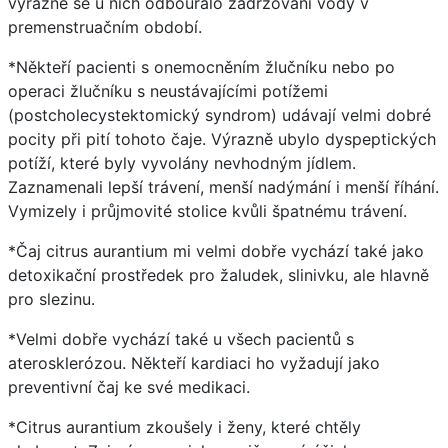
výrazně se u nich odbouralo zadržování vody v
premenstruačním období.
*Někteří pacienti s onemocněním žlučníku nebo po
operaci žlučníku s neustávajícími potížemi
(postcholecystektomický syndrom) udávají velmi dobré
pocity při pití tohoto čaje. Výrazně ubylo dyspeptických
potíží, které byly vyvolány nevhodným jídlem.
Zaznamenali lepší trávení, menší nadýmání i menší říhání.
Vymizely i průjmovité stolice kvůli špatnému trávení.
*Čaj citrus aurantium mi velmi dobře vychází také jako
detoxikační prostředek pro žaludek, slinivku, ale hlavně
pro slezinu.
*Velmi dobře vychází také u všech pacientů s
aterosklerózou. Někteří kardiaci ho vyžadují jako
preventivní čaj ke své medikaci.
*Citrus aurantium zkoušely i ženy, které chtěly