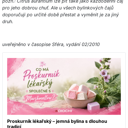
pozn.: Citrus aurantium lze pít také jako každodenní čaj
pro jeho dobrou chuť. Ale u všech bylinkových čajů
doporučuji po určité době přestat a vyměnit je za jiný
druh.
uveřejněno v časopise Sféra, vydání 02/2010
Proskurník lékařský – jemná bylina s dlouhou
tradicí