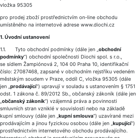
vložka 95305
pro prodej zboží prostřednictvím on-line obchodu
umístěného na internetové adrese www.diochi.cz
1. Úvodní ustanovení
1.1. Tyto obchodní podmínky (dále jen „
obchodní
podmínky
“) obchodní společnosti Diochi spol. s r.o.,
se sídlem Žampiónová 2, 104 00 Praha 10, identifikační
číslo: 27087468, zapsané v obchodním rejstříku vedeném
městským soudem v Praze, oddíl C, vložka 95305 (dále
jen „
prodávající
“) upravují v souladu s ustanovením § 1751
odst. 1 zákona č. 89/2012 Sb., občanský zákoník (dále jen
„
občanský zákoník
“) vzájemná práva a povinnosti
smluvních stran vzniklé v souvislosti nebo na základě
kupní smlouvy (dále jen „
kupní smlouva
“) uzavírané mezi
prodávajícím a jinou fyzickou osobou (dále jen „
kupující
“)
prostřednictvím internetového obchodu prodávajícího.