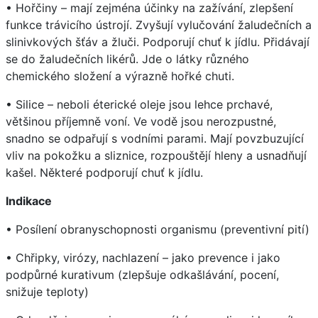
• Hořčiny – mají zejména účinky na zažívání, zlepšení
funkce trávicího ústrojí. Zvyšují vylučování žaludečních a
slinivkových šťáv a žluči. Podporují chuť k jídlu. Přidávají
se do žaludečních likérů. Jde o látky různého
chemického složení a výrazně hořké chuti.
• Silice – neboli éterické oleje jsou lehce prchavé,
většinou příjemně voní. Ve vodě jsou nerozpustné,
snadno se odpařují s vodními parami. Mají povzbuzující
vliv na pokožku a sliznice, rozpouštějí hleny a usnadňují
kašel. Některé podporují chuť k jídlu.
Indikace
• Posílení obranyschopnosti organismu (preventivní pití)
• Chřipky, virózy, nachlazení – jako prevence i jako
podpůrné kurativum (zlepšuje odkašlávání, pocení,
snižuje teploty)