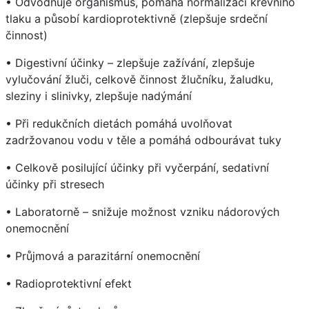
• Odvodňuje organismus, pomáhá normalizaci krevního
tlaku a působí kardioprotektivně (zlepšuje srdeční
činnost)
• Digestivní účinky – zlepšuje zažívání, zlepšuje
vylučování žluči, celkově činnost žlučníku, žaludku,
sleziny i slinivky, zlepšuje nadýmání
• Při redukčních dietách pomáhá uvolňovat
zadržovanou vodu v těle a pomáhá odbourávat tuky
• Celkově posilující účinky při vyčerpání, sedativní
účinky při stresech
• Laboratorně – snižuje možnost vzniku nádorových
onemocnění
• Průjmová a parazitární onemocnění
• Radioprotektivní efekt