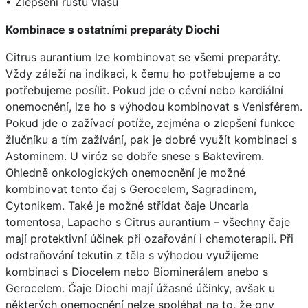
• Zlepšení růstu vlasů
Kombinace s ostatními preparáty Diochi
Citrus aurantium lze kombinovat se všemi preparáty.
Vždy záleží na indikaci, k čemu ho potřebujeme a co
potřebujeme posílit. Pokud jde o cévní nebo kardiální
onemocnění, lze ho s výhodou kombinovat s Venisférem.
Pokud jde o zažívací potíže, zejména o zlepšení funkce
žlučníku a tím zažívání, pak je dobré využít kombinaci s
Astominem. U viróz se dobře snese s Baktevirem.
Ohledně onkologických onemocnění je možné
kombinovat tento čaj s Gerocelem, Sagradinem,
Cytonikem. Také je možné střídat čaje Uncaria
tomentosa, Lapacho s Citrus aurantium – všechny čaje
mají protektivní účinek při ozařování i chemoterapii. Při
odstraňování tekutin z těla s výhodou využijeme
kombinaci s Diocelem nebo Biominerálem anebo s
Gerocelem. Čaje Diochi mají úžasné účinky, avšak u
některých onemocnění nelze spoléhat na to, že ony