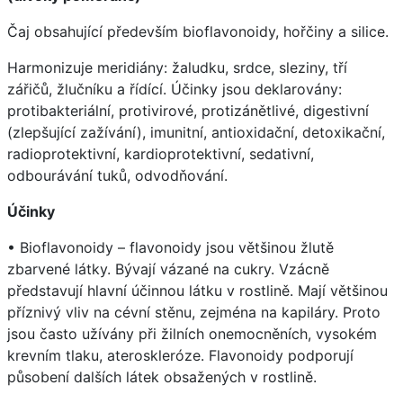
Čaj obsahující především bioflavonoidy, hořčiny a silice.
Harmonizuje meridiány: žaludku, srdce, sleziny, tří
zářičů, žlučníku a řídící. Účinky jsou deklarovány:
protibakteriální, protivirové, protizánětlivé, digestivní
(zlepšující zažívání), imunitní, antioxidační, detoxikační,
radioprotektivní, kardioprotektivní, sedativní,
odbourávání tuků, odvodňování.
Účinky
• Bioflavonoidy – flavonoidy jsou většinou žlutě
zbarvené látky. Bývají vázané na cukry. Vzácně
představují hlavní účinnou látku v rostlině. Mají většinou
příznivý vliv na cévní stěnu, zejména na kapiláry. Proto
jsou často užívány při žilních onemocněních, vysokém
krevním tlaku, ateroskleróze. Flavonoidy podporují
působení dalších látek obsažených v rostlině.