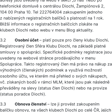
adresy jsou uvedeny na webu v sekci „o nás“ nebo po
telefonické domluvě s centrálou Diochi, Žampiónová 2,
104 00 Praha 10. Tel 222764004 zakoupením jednoho
z nabízených registračních balíčků s platností na 1 rok.
Bližší informace o registračních balíčcích získáte na
klubech Diochi nebo webu v menu Blog aktuality.
3.2
Osobní účet
– platí pouze pro členy klubu Diochi
.
Registrovaný člen Sféra Klubu Diochi, na základě platné
smlouvy o spolupráci. Specifické podmínky registrace jsou
uvedeny na webové stránce prodávajícího v menu
Spolupráce. Takto registrovaný člen má právo na nákup za
výhodných (členských) podmínek a využívá možností
osobního účtu, ve kterém má přehled o svých nákupech,
vč. získaných bodů v rámci MLM, které jsou pak následně
převáděny na slevy (status člen Diochi) nebo na provize
(status poradce Diochi).
3.3
Obnova členství
– lze ji provést zakoupením
balíčku obnovy, na všech klubech Diochi po celé ČR, jejich