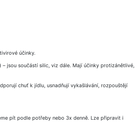
ivirové účinky.
jsou součástí silic, viz dále. Mají účinky protizánětlivé,
porují chuť k jídlu, usnadňují vykašlávání, rozpouštějí
eme pít podle potřeby nebo 3x denně. Lze připravit i