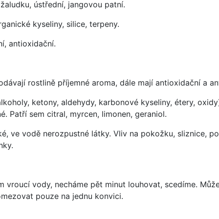
aludku, ústřední, jangovou patní.
anické kyseliny, silice, terpeny.
í, antioxidační.
ávají rostlině příjemné aroma, dále mají antioxidační a ant
holy, ketony, aldehydy, karbonové kyseliny, étery, oxidy) – 
né. Patří sem citral, myrcen, limonen, geraniol.
é, ve vodě nerozpustné látky. Vliv na pokožku, sliznice, pod
nky.
trem vroucí vody, necháme pět minut louhovat, scedíme. Můž
omezovat pouze na jednu konvici.