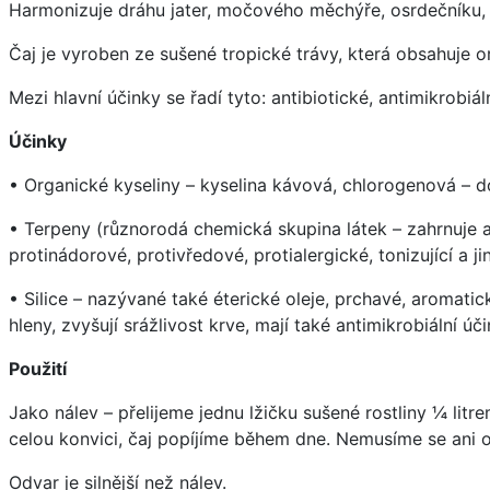
Harmonizuje dráhu jater, močového měchýře, osrdečníku, ž
Čaj je vyroben ze sušené tropické trávy, která obsahuje org
Mezi hlavní účinky se řadí tyto: antibiotické, antimikrobiáln
Účinky
• Organické kyseliny – kyselina kávová, chlorogenová – dod
• Terpeny (různorodá chemická skupina látek – zahrnuje alko
protinádorové, protivředové, protialergické, tonizující a ji
• Silice – nazývané také éterické oleje, prchavé, aromatick
hleny, zvyšují srážlivost krve, mají také antimikrobiální úči
Použití
Jako nálev – přelijeme jednu lžičku sušené rostliny ¼ li
celou konvici, čaj popíjíme během dne. Nemusíme se ani 
Odvar je silnější než nálev.