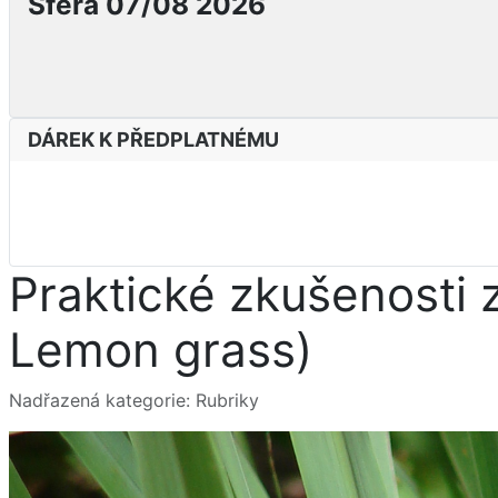
Sféra 07/08 2026
DÁREK K PŘEDPLATNÉMU
Praktické zkušenosti 
Lemon grass)
Základní údaje
Nadřazená kategorie:
Rubriky