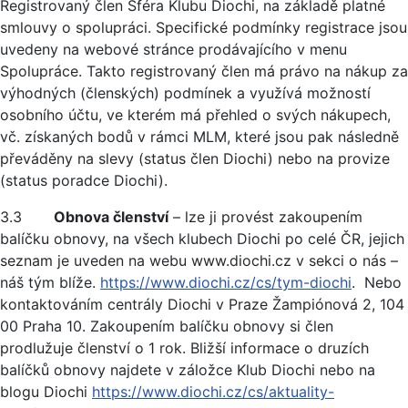
Registrovaný člen Sféra Klubu Diochi, na základě platné
smlouvy o spolupráci. Specifické podmínky registrace jsou
uvedeny na webové stránce prodávajícího v menu
Spolupráce. Takto registrovaný člen má právo na nákup za
výhodných (členských) podmínek a využívá možností
osobního účtu, ve kterém má přehled o svých nákupech,
vč. získaných bodů v rámci MLM, které jsou pak následně
převáděny na slevy (status člen Diochi) nebo na provize
(status poradce Diochi).
3.3
Obnova členství
– lze ji provést zakoupením
balíčku obnovy, na všech klubech Diochi po celé ČR, jejich
seznam je uveden na webu www.diochi.cz v sekci o nás –
náš tým blíže.
https://www.diochi.cz/cs/tym-diochi
. Nebo
kontaktováním centrály Diochi v Praze Žampiónová 2, 104
00 Praha 10. Zakoupením balíčku obnovy si člen
prodlužuje členství o 1 rok. Bližší informace o druzích
balíčků obnovy najdete v záložce Klub Diochi nebo na
blogu Diochi
https://www.diochi.cz/cs/aktuality-