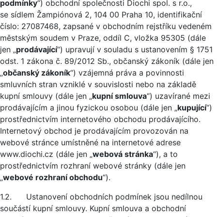
podmínky
“) obchodní společnosti Diochi spol. s r.o.,
se sídlem Žampiónová 2, 104 00 Praha 10, identifikační
číslo: 27087468, zapsané v obchodním rejstříku vedeném
městským soudem v Praze, oddíl C, vložka 95305 (dále
jen „
prodávající
“) upravují v souladu s ustanovením § 1751
odst. 1 zákona č. 89/2012 Sb., občanský zákoník (dále jen
„
občanský zákoník
“) vzájemná práva a povinnosti
smluvních stran vzniklé v souvislosti nebo na základě
kupní smlouvy (dále jen „
kupní smlouva
“) uzavírané mezi
prodávajícím a jinou fyzickou osobou (dále jen „
kupující
“)
prostřednictvím internetového obchodu prodávajícího.
Internetový obchod je prodávajícím provozován na
webové stránce umístněné na internetové adrese
www.diochi.cz (dále jen „
webová stránka
“), a to
prostřednictvím rozhraní webové stránky (dále jen
„
webové rozhraní obchodu
“).
1.2. Ustanovení obchodních podmínek jsou nedílnou
součástí kupní smlouvy. Kupní smlouva a obchodní