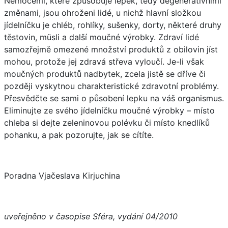
Nemocemi, které způsobuje lepek, tedy degenerativními
změnami, jsou ohroženi lidé, u nichž hlavní složkou
jídelníčku je chléb, rohlíky, sušenky, dorty, některé druhy
těstovin, müsli a další moučné výrobky. Zdraví lidé
samozřejmě omezené množství produktů z obilovin jíst
mohou, protože jej zdravá střeva vyloučí. Je-li však
moučných produktů nadbytek, zcela jistě se dříve či
později vyskytnou charakteristické zdravotní problémy.
Přesvědčte se sami o působení lepku na váš organismus.
Eliminujte ze svého jídelníčku moučné výrobky – místo
chleba si dejte zeleninovou polévku či místo knedlíků
pohanku, a pak pozorujte, jak se cítíte.
Poradna Vjačeslava Kirjuchina
uveřejněno v časopise Sféra, vydání 04/2010