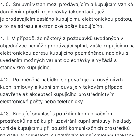
4.10. Smluvní vztah mezi prodávajícím a kupujícím vzniká
doručením přijetí objednávky (akceptací), jež
je prodávajícím zasláno kupujícímu elektronickou poštou,
a to na adresu elektronické pošty kupujícího.
4.11. V případě, že některý z požadavků uvedených v
objednávce nemůže prodávající splnit, zašle kupujícímu na
elektronickou adresu kupujícího pozměněnou nabídku s
uvedením možných variant objednávky a vyžádá si
stanovisko kupujícího.
4.12. Pozměněná nabídka se považuje za nový návrh
kupní smlouvy a kupní smlouva je v takovém případě
uzavřena až akceptací kupujícího prostřednictvím
elektronické pošty nebo telefonicky.
4.13. Kupující souhlasí s použitím komunikačních
prostředků na dálku při uzavírání kupní smlouvy. Náklady
vzniklé kupujícímu při použití komunikačních prostředků
na dálku v souvislosti s uzavřením kupní smlouvy (náklady