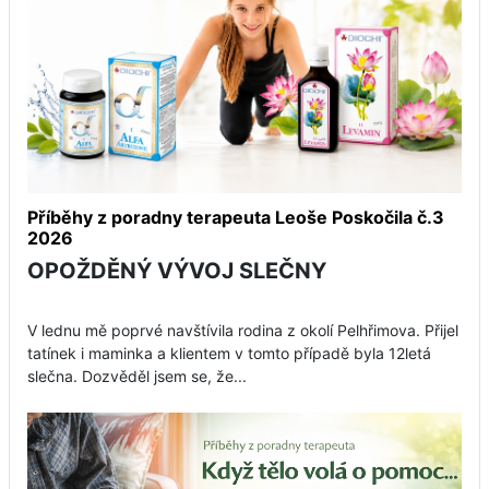
Příběhy z poradny terapeuta Leoše Poskočila č.3
2026
OPOŽDĚNÝ VÝVOJ SLEČNY
V lednu mě poprvé navštívila rodina z okolí Pelhřimova. Přijel
tatínek i maminka a klientem v tomto případě byla 12letá
slečna. Dozvěděl jsem se, že...