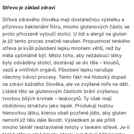
Střevo je základ zdraví
Střeva zdravého člověka mají dostatečnou výstelku a
příznivou bakteriální flóru, mnoho glutenových částic se
proto přirozeně vyloučí stolicí. U lidí s alergií na gluten
je již tento proces značně narušen. Propustnost tenkého
střeva je kvůli působení lepku mnohem větší, než by
měla optimálně být. Místo toho, aby nežádoucí látky
byly odváděny stolicí, dostávají se do těla – kloubů,
vazů a vnitřních orgánů. Působení lepku narušuje
všechny trávicí procesy. Tento fakt má hluboký dopad
na zdraví každého člověka, ale ve zvýšené míře na děti.
Lidské tělo se glutenovým částicím brání zvýšenou
tvorbou bílých krvinek – leukocytů. Ty však mají
obdobnou strukturu jako lepek. Produkují hustou
hlenovitou látku, kterou obalí pozřené jídlo, aby gluten
nemohl již tělu dále škodit. Výsledkem je ale příliš
mnoho téměř nestravitelné hmoty v tenkém střevě. Je-li