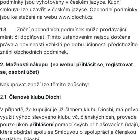
podmínky jsou vyhotoveny v českém jazyce. Kupní
smlouvu lze uzavřít v českém jazyce. Obchodní podmínky
jsou ke stažení na webu www.diochi.cz
1.3. Znění obchodních podmínek může prodávající
měnit či doplňovat. Tímto ustanovením nejsou dotčena
práva a povinnosti vzniklá po dobu účinnosti předchozího
znění obchodních podmínek.
2. Možnosti nákupu (na webu: přihlásit se, registrovat
se, osobní účet)
Nakupovat zboží lze těmito způsoby:
2.1
Členové klubu Diochi
V případě, že kupující je již členem klubu Diochi, má právo
využít výhod slevového klubu vč. členských cen, provede
pouze úkon
přihlášení
pomocí svých přihlašovacích údajů,
které obdržel spolu se Smlouvou o spolupráci a členskou
kartičkou Diochi.