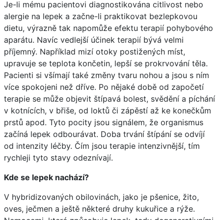
Je-li mému pacientovi diagnostikována citlivost nebo
alergie na lepek a začne-li praktikovat bezlepkovou
dietu, výrazně tak napomůže efektu terapií pohybového
aparátu. Navíc vedlejší účinek terapií bývá velmi
příjemný. Například mizí otoky postižených míst,
upravuje se teplota končetin, lepší se prokrvování těla.
Pacienti si všímají také změny tvaru nohou a jsou s ním
více spokojeni než dříve. Po nějaké době od započetí
terapie se může objevit štípavá bolest, svědění a píchání
v kotnících, v břiše, od loktů či zápěstí až ke konečkům
prstů apod. Tyto pocity jsou signálem, že organismus
začíná lepek odbourávat. Doba trvání štípání se odvíjí
od intenzity léčby. Čím jsou terapie intenzivnější, tím
rychleji tyto stavy odeznívají.
Kde se lepek nachází?
V hybridizovaných obilovinách, jako je pšenice, žito,
oves, ječmen a ještě některé druhy kukuřice a rýže.