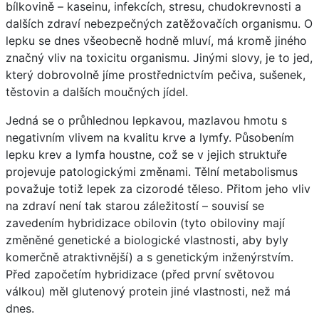
bílkovině – kaseinu, infekcích, stresu, chudokrevnosti a
dalších zdraví nebezpečných zatěžovačích organismu. O
lepku se dnes všeobecně hodně mluví, má kromě jiného
značný vliv na toxicitu organismu. Jinými slovy, je to jed,
který dobrovolně jíme prostřednictvím pečiva, sušenek,
těstovin a dalších moučných jídel.
Jedná se o průhlednou lepkavou, mazlavou hmotu s
negativním vlivem na kvalitu krve a lymfy. Působením
lepku krev a lymfa houstne, což se v jejich struktuře
projevuje patologickými změnami. Tělní metabolismus
považuje totiž lepek za cizorodé těleso. Přitom jeho vliv
na zdraví není tak starou záležitostí – souvisí se
zavedením hybridizace obilovin (tyto obiloviny mají
změněné genetické a biologické vlastnosti, aby byly
komerčně atraktivnější) a s genetickým inženýrstvím.
Před započetím hybridizace (před první světovou
válkou) měl glutenový protein jiné vlastnosti, než má
dnes.