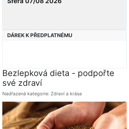
Sféra 07/08 2026
DÁREK K PŘEDPLATNÉMU
Bezlepková dieta - podpořte
své zdraví
Základní údaje
Nadřazená kategorie:
Zdraví a krása