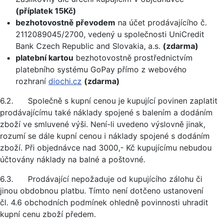
(příplatek 15Kč)
bezhotovostně převodem
na účet prodávajícího č.
2112089045/2700, vedený u společnosti UniCredit
Bank Czech Republic and Slovakia, a.s.
(zdarma)
platební kartou
bezhotovostně prostřednictvím
platebního systému GoPay přímo z webového
rozhraní
diochi.cz
(zdarma)
6.2. Společně s kupní cenou je kupující povinen zaplatit
prodávajícímu také náklady spojené s balením a dodáním
zboží ve smluvené výši. Není-li uvedeno výslovně jinak,
rozumí se dále kupní cenou i náklady spojené s dodáním
zboží. Při objednávce nad 3000,- Kč kupujícímu nebudou
účtovány náklady na balné a poštovné.
6.3. Prodávající nepožaduje od kupujícího zálohu či
jinou obdobnou platbu. Tímto není dotčeno ustanovení
čl. 4.6 obchodních podmínek ohledně povinnosti uhradit
kupní cenu zboží předem.