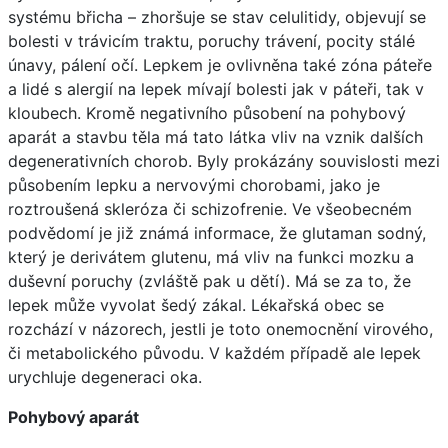
systému břicha – zhoršuje se stav celulitidy, objevují se
bolesti v trávicím traktu, poruchy trávení, pocity stálé
únavy, pálení očí. Lepkem je ovlivněna také zóna páteře
a lidé s alergií na lepek mívají bolesti jak v páteři, tak v
kloubech. Kromě negativního působení na pohybový
aparát a stavbu těla má tato látka vliv na vznik dalších
degenerativních chorob. Byly prokázány souvislosti mezi
působením lepku a nervovými chorobami, jako je
roztroušená skleróza či schizofrenie. Ve všeobecném
podvědomí je již známá informace, že glutaman sodný,
který je derivátem glutenu, má vliv na funkci mozku a
duševní poruchy (zvláště pak u dětí). Má se za to, že
lepek může vyvolat šedý zákal. Lékařská obec se
rozchází v názorech, jestli je toto onemocnění virového,
či metabolického původu. V každém případě ale lepek
urychluje degeneraci oka.
Pohybový aparát