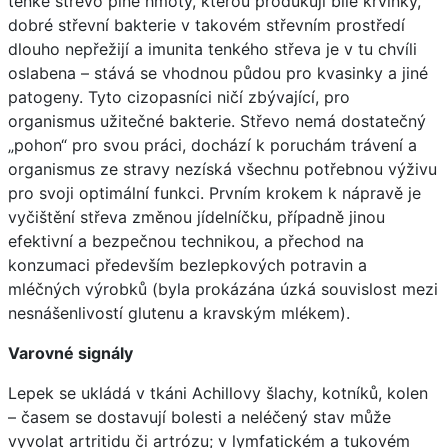
tenké střevo plné hmoty, kterou produkují bílé krvinky,
dobré střevní bakterie v takovém střevním prostředí
dlouho nepřežijí a imunita tenkého střeva je v tu chvíli
oslabena – stává se vhodnou půdou pro kvasinky a jiné
patogeny. Tyto cizopasníci ničí zbývající, pro
organismus užitečné bakterie. Střevo nemá dostatečný
„pohon“ pro svou práci, dochází k poruchám trávení a
organismus ze stravy nezíská všechnu potřebnou výživu
pro svoji optimální funkci. Prvním krokem k nápravě je
vyčištění střeva změnou jídelníčku, případně jinou
efektivní a bezpečnou technikou, a přechod na
konzumaci především bezlepkových potravin a
mléčných výrobků (byla prokázána úzká souvislost mezi
nesnášenlivostí glutenu a kravským mlékem).
Varovné signály
Lepek se ukládá v tkáni Achillovy šlachy, kotníků, kolen
– časem se dostavují bolesti a neléčený stav může
vyvolat artritidu či artrózu; v lymfatickém a tukovém