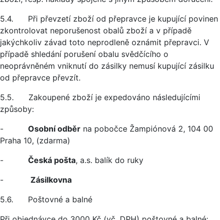
5.4. Při převzetí zboží od přepravce je kupující povinen
zkontrolovat neporušenost obalů zboží a v případě
jakýchkoliv závad toto neprodleně oznámit přepravci. V
případě shledání porušení obalu svědčícího o
neoprávněném vniknutí do zásilky nemusí kupující zásilku
od přepravce převzít.
5.5. Zakoupené zboží je expedováno následujícími
způsoby:
-
Osobní odběr
na pobočce Žampiónová 2, 104 00
Praha 10, (zdarma)
-
Česká pošta
, a.s. balík do ruky
-
Zásilkovna
5.6. Poštovné a balné
Při objednávce do 3000 Kč (vč. DPH) poštovné a balné: