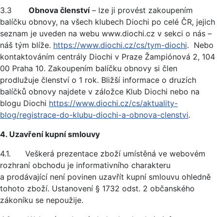
3.3
Obnova členství
– lze ji provést zakoupením
balíčku obnovy, na všech klubech Diochi po celé ČR, jejich
seznam je uveden na webu www.diochi.cz v sekci o nás –
náš tým blíže.
https://www.diochi.cz/cs/tym-diochi
. Nebo
kontaktováním centrály Diochi v Praze Žampiónová 2, 104
00 Praha 10. Zakoupením balíčku obnovy si člen
prodlužuje členství o 1 rok. Bližší informace o druzích
balíčků obnovy najdete v záložce Klub Diochi nebo na
blogu Diochi
https://www.diochi.cz/cs/aktuality-
blog/registrace-do-klubu-diochi-a-obnova-clenstvi
.
4. Uzavření kupní smlouvy
4.1. Veškerá prezentace zboží umístěná ve webovém
rozhraní obchodu je informativního charakteru
a prodávající není povinen uzavřít kupní smlouvu ohledně
tohoto zboží. Ustanovení § 1732 odst. 2 občanského
zákoníku se nepoužije.