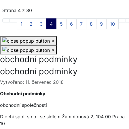
Strana 4 z 30
1
2
3
4
5
6
7
8
9
10
×
×
obchodní podmínky
obchodní podmínky
Základní údaje
Vytvořeno: 11. červenec 2018
Obchodní podmínky
obchodní společnosti
Diochi spol. s r.o., se sídlem Žampiónová 2, 104 00 Praha
10