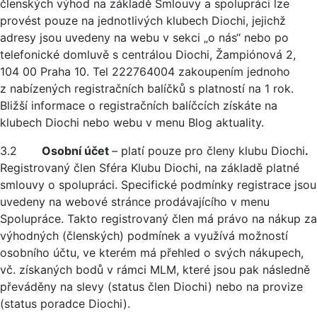
členských výhod na základě Smlouvy a spolupráci lze
provést pouze na jednotlivých klubech Diochi, jejichž
adresy jsou uvedeny na webu v sekci „o nás“ nebo po
telefonické domluvě s centrálou Diochi, Žampiónová 2,
104 00 Praha 10. Tel 222764004 zakoupením jednoho
z nabízených registračních balíčků s platností na 1 rok.
Bližší informace o registračních balíčcích získáte na
klubech Diochi nebo webu v menu Blog aktuality.
3.2
Osobní účet
– platí pouze pro členy klubu Diochi
.
Registrovaný člen Sféra Klubu Diochi, na základě platné
smlouvy o spolupráci. Specifické podmínky registrace jsou
uvedeny na webové stránce prodávajícího v menu
Spolupráce. Takto registrovaný člen má právo na nákup za
výhodných (členských) podmínek a využívá možností
osobního účtu, ve kterém má přehled o svých nákupech,
vč. získaných bodů v rámci MLM, které jsou pak následně
převáděny na slevy (status člen Diochi) nebo na provize
(status poradce Diochi).