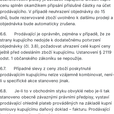
cenu splněn okamžikem připsání příslušné částky na účet
prodávajícího. V případě neuhrazení objednávky do 15
dnů, bude rezervované zboží uvolněno k dalšímu prodeji a
objednávka bude automaticky zrušena.
6.6. Prodávající je oprávněn, zejména v případě, že ze
strany kupujícího nedojde k dodatečnému potvrzení
objednávky (čl. 3.8), požadovat uhrazení celé kupní ceny
ještě před odesláním zboží kupujícímu. Ustanovení § 2119
odst. 1 občanského zákoníku se nepoužije.
6.7. Případné slevy z ceny zboží poskytnuté
prodávajícím kupujícímu nelze vzájemně kombinovat, není-
li u specifické akce stanoveno jinak.
6.8. Je-li to v obchodním styku obvyklé nebo je-li tak
stanoveno obecně závaznými právními předpisy, vystaví
prodávající ohledně plateb prováděných na základě kupní
smlouvy kupujícímu daňový doklad – fakturu. Prodávající