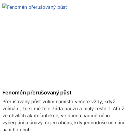
Fenomén přerušovaný půst
Přerušovaný půst volím namísto večeře vždy, když
vnímám, že si mé tělo žádá pauzu a malý restart. Ať už
ve chvílích akutní infekce, ve dnech nadměrného
vyčerpání a únavy, či jen občas, kdy jednoduše nemám
na jídlo chuť....