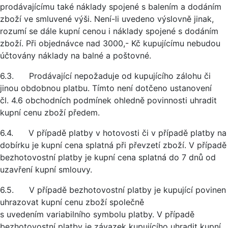
prodávajícímu také náklady spojené s balením a dodáním
zboží ve smluvené výši. Není-li uvedeno výslovně jinak,
rozumí se dále kupní cenou i náklady spojené s dodáním
zboží. Při objednávce nad 3000,- Kč kupujícímu nebudou
účtovány náklady na balné a poštovné.
6.3. Prodávající nepožaduje od kupujícího zálohu či
jinou obdobnou platbu. Tímto není dotčeno ustanovení
čl. 4.6 obchodních podmínek ohledně povinnosti uhradit
kupní cenu zboží předem.
6.4. V případě platby v hotovosti či v případě platby na
dobírku je kupní cena splatná při převzetí zboží. V případě
bezhotovostní platby je kupní cena splatná do 7 dnů od
uzavření kupní smlouvy.
6.5. V případě bezhotovostní platby je kupující povinen
uhrazovat kupní cenu zboží společně
s uvedením variabilního symbolu platby. V případě
bezhotovostní platby je závazek kupujícího uhradit kupní