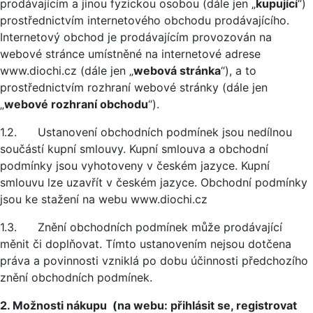
prodávajícím a jinou fyzickou osobou (dále jen „
kupující
“)
prostřednictvím internetového obchodu prodávajícího.
Internetový obchod je prodávajícím provozován na
webové stránce umístněné na internetové adrese
www.diochi.cz (dále jen „
webová stránka
“), a to
prostřednictvím rozhraní webové stránky (dále jen
„
webové rozhraní obchodu
“).
1.2. Ustanovení obchodních podmínek jsou nedílnou
součástí kupní smlouvy. Kupní smlouva a obchodní
podmínky jsou vyhotoveny v českém jazyce. Kupní
smlouvu lze uzavřít v českém jazyce. Obchodní podmínky
jsou ke stažení na webu www.diochi.cz
1.3. Znění obchodních podmínek může prodávající
měnit či doplňovat. Tímto ustanovením nejsou dotčena
práva a povinnosti vzniklá po dobu účinnosti předchozího
znění obchodních podmínek.
2. Možnosti nákupu (na webu: přihlásit se, registrovat