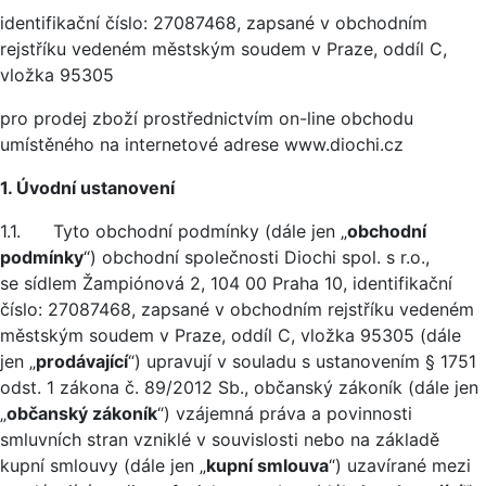
identifikační číslo: 27087468, zapsané v obchodním
rejstříku vedeném městským soudem v Praze, oddíl C,
vložka 95305
pro prodej zboží prostřednictvím on-line obchodu
umístěného na internetové adrese www.diochi.cz
1. Úvodní ustanovení
1.1. Tyto obchodní podmínky (dále jen „
obchodní
podmínky
“) obchodní společnosti Diochi spol. s r.o.,
se sídlem Žampiónová 2, 104 00 Praha 10, identifikační
číslo: 27087468, zapsané v obchodním rejstříku vedeném
městským soudem v Praze, oddíl C, vložka 95305 (dále
jen „
prodávající
“) upravují v souladu s ustanovením § 1751
odst. 1 zákona č. 89/2012 Sb., občanský zákoník (dále jen
„
občanský zákoník
“) vzájemná práva a povinnosti
smluvních stran vzniklé v souvislosti nebo na základě
kupní smlouvy (dále jen „
kupní smlouva
“) uzavírané mezi