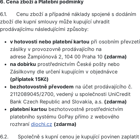
6. Cena zboží a Platební podmínky
6.1. Cenu zboží a případné náklady spojené s dodáním
zboží dle kupní smlouvy může kupující uhradit
prodávajícímu následujícími způsoby:
v hotovosti
nebo platební kartou
při osobním převzetí
zásilky v provozovně prodávajícího na
adrese Žampiónová 2, 104 00 Praha 10
(zdarma)
na dobírku
prostřednictvím České pošty nebo
Zásilkovny dle určení kupujícím v objednávce
(příplatek 15Kč)
bezhotovostně převodem
na účet prodávajícího č.
2112089045/2700, vedený u společnosti UniCredit
Bank Czech Republic and Slovakia, a.s.
(zdarma)
platební kartou
bezhotovostně prostřednictvím
platebního systému GoPay přímo z webového
rozhraní
diochi.cz
(zdarma)
6.2. Společně s kupní cenou je kupující povinen zaplatit