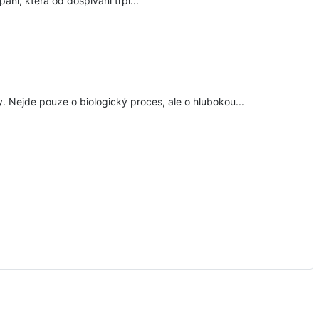
aní, která od dospívání trpí...
y. Nejde pouze o biologický proces, ale o hlubokou...