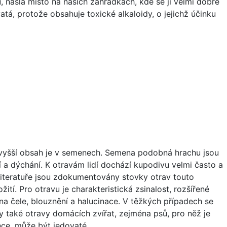
, našla místo na našich zahrádkách, kde se jí velmi dobře
atá, protože obsahuje toxické alkaloidy, o jejichž účinku
nejvyšší obsah je v semenech. Semena podobná hrachu jsou
 a dýchání. K otravám lidí dochází kupodivu velmi často a
é literatuře jsou zdokumentovány stovky otrav touto
ití. Pro otravu je charakteristická zsinalost, rozšířené
na čele, blouznění a halucinace. V těžkých případech se
y také otravy domácích zvířat, zejména psů, pro něž je
nce, může být jedovaté.