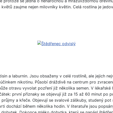
 ale protože se jedná o nenáročnou a mrazuvzdornou dřevinu
květů zaujme nejen milovníky květin. Celá rostlina je jedov
sin a laburnin. Jsou obsaženy v celé rostlině, ale jejich 
účinkem nikotinu. Působí dráždivě na centrum pro zvracení
 může otravu vyvolat pozření již několika semen. V lékařsk
tek: první příznaky se objevují již za 15 až 60 minut po pož
, průjmy a křeče. Objevují se svalové záškuby, studený pot 
rti dochází během několika hodin. V literatuře jsou popsán
ro dobytek. Dokonce mléko dobytka, který se napásl štědře