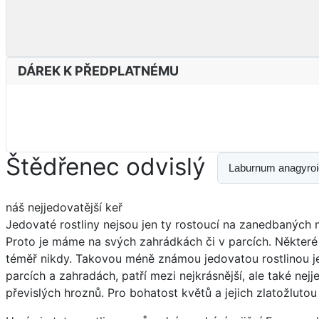
DÁREK K PŘEDPLATNÉMU
Štědřenec odvislý
Laburnum anagyro
náš nejjedovatější keř
Jedovaté rostliny nejsou jen ty rostoucí na zanedbaných 
Proto je máme na svých zahrádkách či v parcích. Některé z
téměř nikdy. Takovou méně známou jedovatou rostlinou je
parcích a zahradách, patří mezi nejkrásnější, ale také ne
převislých hroznů. Pro bohatost květů a jejich zlatožlutou