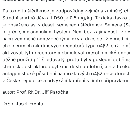
Za toxicitu štědřence je zodpovědný zejména zmíněný chin
Střední smrtná dávka LD50 je 0,5 mg/kg. Toxická dávka 
je obsaženo asi v deseti semenech štědřence. Semena (Se
migréně, melancholii či hysterii. Není bez zajímavosti, ž
nahrazen méně nebezpečnými léky a dnes se již v medicíně 
cholinergních nikotinových receptorů typu α4β2, což je dů
aktivovat tyto receptory a stimulovat mesolimbický dopa
běžné použití příliš jedovatý, proto byl v poslední době
chemickou strukturou cytisinu dosti podobná, ale z toxik
antagonistické působení na mozkových α4β2 receptorech s
v České republice a odvykání kouření s tímto přípravkem 
autor: Prof. RNDr. Jiří Patočka
DrSc. Josef Frynta