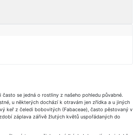
i často se jedná o rostliny z našeho pohledu půvabné.
tné, u některých dochází k otravám jen zřídka a u jiných
vý keř z čeledi bobovitých (Fabaceae), často pěstovaný v
ej zdobí záplava zářivě žlutých květů uspořádaných do