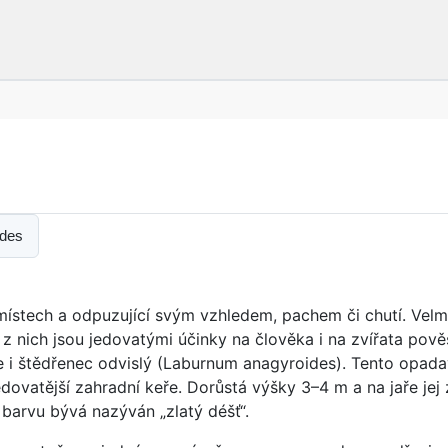
ides
místech a odpuzující svým vzhledem, pachem či chutí. Velm
 nich jsou jedovatými účinky na člověka i na zvířata pověs
 i štědřenec odvislý (Laburnum anagyroides). Tento opada
jjedovatější zahradní keře. Dorůstá výšky 3–4 m a na jaře j
 barvu bývá nazýván „zlatý déšť“.