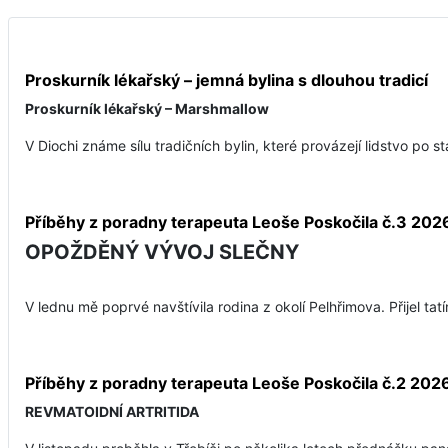
Proskurník lékařský – jemná bylina s dlouhou tradicí
Proskurník lékařský – Marshmallow
V Diochi známe sílu tradičních bylin, které provázejí lidstvo po st
Příběhy z poradny terapeuta Leoše Poskočila č.3 202
OPOŽDĚNÝ VÝVOJ SLEČNY
V lednu mě poprvé navštívila rodina z okolí Pelhřimova. Přijel ta
Příběhy z poradny terapeuta Leoše Poskočila č.2 202
REVMATOIDNÍ ARTRITIDA