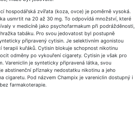
ácí hospodářská zvířata (koza, ovce) je poměrně vysoká.
ka usmrtit na 20 až 30 mg. To odpovídá množství, které
žívaly v medicíně jako psychofarmakum při podrážděnosti,
náhražka tabáku. Pro svou jedovatost byl postupně
nteticky připravený cytisin. Je selektivním agonistou
 terapii kuřáků. Cytisin blokuje schopnost nikotinu
cit odměny po vykouření cigarety. Cytisin je však pro
Vareniclin je synteticky připravená látka, svou
e abstinenční příznaky nedostatku nikotinu a jeho
a cigaretu. Pod názvem Champix je vareniclin dostupný i
 bez farmakoterapie.