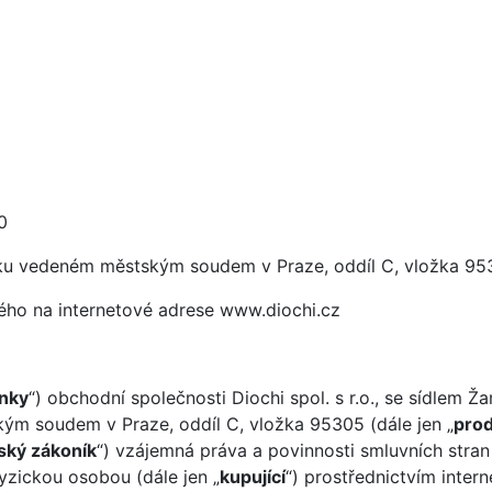
0
tříku vedeném městským soudem v Praze, oddíl C, vložka 9
ého na internetové adrese www.diochi.cz
nky
“) obchodní společnosti Diochi spol. s r.o., se sídlem Ž
m soudem v Praze, oddíl C, vložka 95305 (dále jen „
prod
ský zákoník
“) vzájemná práva a povinnosti smluvních stran
fyzickou osobou (dále jen „
kupující
“) prostřednictvím inte