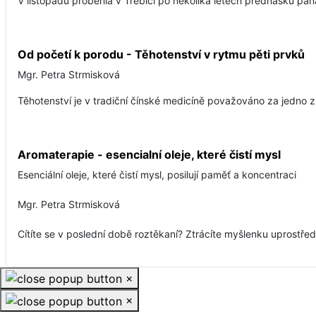
V listopadu proběhla v Třebíči po několika letech přednášku pana
Od početí k porodu - Těhotenství v rytmu pěti prvků
Mgr. Petra Strmisková
Těhotenství je v tradiční čínské medicíně považováno za jedno z
Aromaterapie - esencialní oleje, které čistí mysl
Esenciální oleje, které čistí mysl, posilují paměť a koncentraci
Mgr. Petra Strmisková
Cítíte se v poslední době roztěkaní? Ztrácíte myšlenku uprostře
×
×