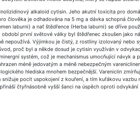
olizidinový alkaloid cytisin. Jeho akutní toxicita pro dom
pro člověka je odhadována na 5 mg a dávka schopná člově
men laburni) a nať štědřence (Herba laburni) se dříve pou
e v období první světové války byl štědřenec zkoušen jako 
nepoužívá. Výjimkou je čistý, z rostliny izolovaný nebo sy
vod, proč byl a někde dosud je cytisin využíván v odvykací
minergní systém, což je mechanismus umocňující návyk a po
 nahrazen méně jedovatým a méně nebezpečným vareniclinem. 
ologického hlediska mnohem bezpečnější. Vareniclin zmírňuj
nižuje pocit uspokojení z kouření, a tím kuřákovu vazbu n
přináší čtyřnásobně vyšší šanci na úspěch oproti odvykání