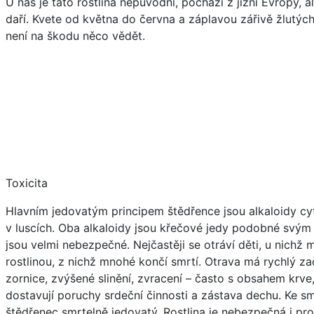
U nás je tato rostlina nepůvodní, pochází z jižní Evropy,
daří. Kvete od května do června a záplavou zářivě žlutých 
není na škodu něco vědět.
Toxicita
Hlavním jedovatým principem štědřence jsou alkaloidy cyti
v luscích. Oba alkaloidy jsou křečové jedy podobné svým 
jsou velmi nebezpečné. Nejčastěji se otráví děti, u nichž
rostlinou, z nichž mnohé končí smrtí. Otrava má rychlý začá
zornice, zvýšené slinění, zvracení – často s obsahem krve
dostavují poruchy srdeční činnosti a zástava dechu. Ke sm
štědřenec smrtelně jedovatý. Rostlina je nebezpečná i p