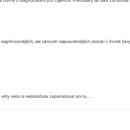
 Ďuriny s diagnostikami pro zájemce. Přednášky se také zúčastnila p
 nejpřirozenějších, ale zároveň nejposvátnějších období v životě žen
d věty nebo si nedokážete zapamatovat ani to,...