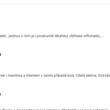
aletí. Jednou z nich je i proskurník lékařský (
Althaea officinalis
),...
6
tínek i maminka a klientem v tomto případě byla 12letá slečna. Dozvěd
6