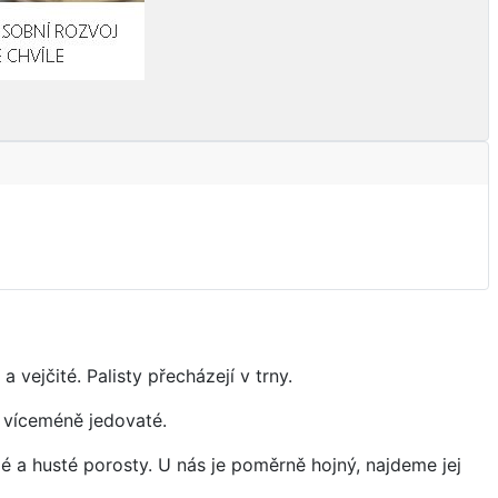
 vejčité. Palisty přecházejí v trny.
u víceméně jedovaté.
 a husté porosty. U nás je poměrně hojný, najdeme jej