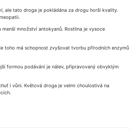
, ale tato droga je pokládána za drogu horší kvality.
meopatii.
 a menší množství antokyanů. Rostlina je vysoce
dle toho má schopnost zvyšovat tvorbu přírodních enzymů
nější formou podávání je nálev, připravovaný obvyklým
uť i vůni. Květová droga je velmi choulostivá na
cích.