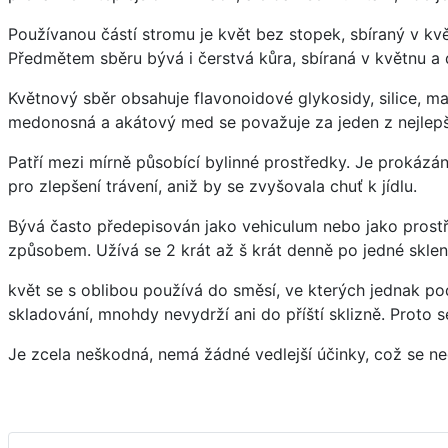
Používanou částí stromu je květ bez stopek, sbíraný v květ
Předmětem sběru bývá i čerstvá kůra, sbíraná v květnu a 
Květnový sběr obsahuje flavonoidové glykosidy, silice, ma
medonosná a akátový med se považuje za jeden z nejlepš
Patří mezi mírně působící bylinné prostředky. Je prokáz
pro zlepšení trávení, aniž by se zvyšovala chuť k jídlu.
Bývá často předepisován jako vehiculum nebo jako prostře
způsobem. Užívá se 2 krát až š krát denně po jedné skleni
květ se s oblibou používá do směsí, ve kterých jednak po
skladování, mnohdy nevydrží ani do příští sklizně. Proto
Je zcela neškodná, nemá žádné vedlejší účinky, což se ned