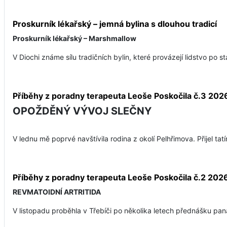
Proskurník lékařský – jemná bylina s dlouhou tradicí
Proskurník lékařský – Marshmallow
V Diochi známe sílu tradičních bylin, které provázejí lidstvo po st
Příběhy z poradny terapeuta Leoše Poskočila č.3 202
OPOŽDĚNÝ VÝVOJ SLEČNY
V lednu mě poprvé navštívila rodina z okolí Pelhřimova. Přijel ta
Příběhy z poradny terapeuta Leoše Poskočila č.2 202
REVMATOIDNÍ ARTRITIDA
V listopadu proběhla v Třebíči po několika letech přednášku pana