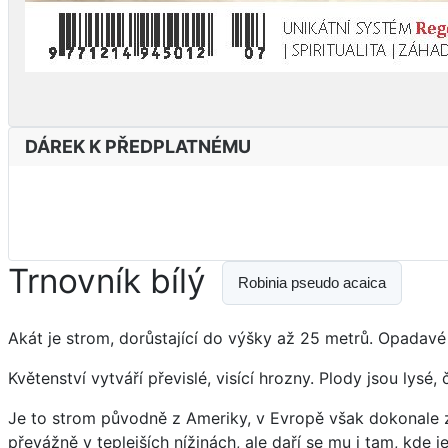
DÁREK K PŘEDPLATNÉMU
Trnovník bílý
Robinia pseudo acaica
Akát je strom, dorůstající do výšky až 25 metrů. Opadavé li
Květenství vytváří převislé, visící hrozny. Plody jsou lys
Je to strom původně z Ameriky, v Evropě však dokonale z
převážně v teplejších nížinách, ale daří se mu i tam, kde 