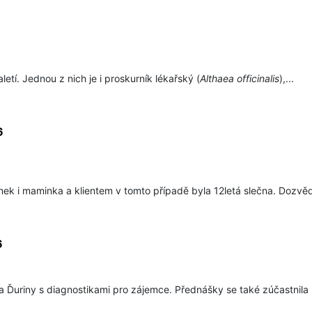
aletí. Jednou z nich je i proskurník lékařský (
Althaea officinalis
),...
6
tínek i maminka a klientem v tomto případě byla 12letá slečna. Dozvěd
6
 Ďuriny s diagnostikami pro zájemce. Přednášky se také zúčastnila p