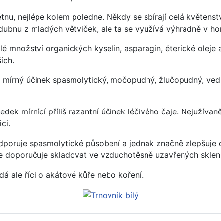
nu, nejlépe kolem poledne. Někdy se sbírají celá květenství
dubnu z mladých větviček, ale ta se využívá výhradně v ho
lé množství organických kyselin, asparagin, éterické oleje
ích.
án mírný účinek spasmolytický, močopudný, žlučopudný, ve
dek mírnící příliš razantní účinek léčivého čaje. Nejužíva
ci.
dporuje spasmolytické působení a jednak značně zlepšuje ch
 se doporučuje skladovat ve vzduchotěsně uzavřených skleni
á ale říci o akátové kůře nebo koření.