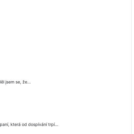
ěl jsem se, že...
aní, která od dospívání trpí...