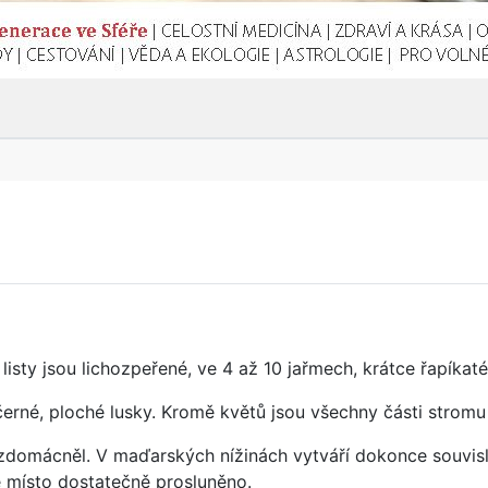
sty jsou lichozpeřené, ve 4 až 10 jařmech, krátce řapíkaté a
é, černé, ploché lusky. Kromě květů jsou všechny části strom
domácněl. V maďarských nížinách vytváří dokonce souvislé
je místo dostatečně prosluněno.