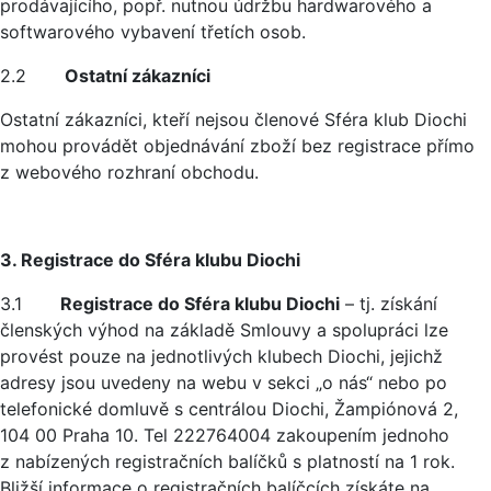
prodávajícího, popř. nutnou údržbu hardwarového a
softwarového vybavení třetích osob.
2.2
Ostatní zákazníci
Ostatní zákazníci, kteří nejsou členové Sféra klub Diochi
mohou provádět objednávání zboží bez registrace přímo
z webového rozhraní obchodu.
3. Registrace do Sféra klubu Diochi
3.1
Registrace do Sféra klubu Diochi
– tj. získání
členských výhod na základě Smlouvy a spolupráci lze
provést pouze na jednotlivých klubech Diochi, jejichž
adresy jsou uvedeny na webu v sekci „o nás“ nebo po
telefonické domluvě s centrálou Diochi, Žampiónová 2,
104 00 Praha 10. Tel 222764004 zakoupením jednoho
z nabízených registračních balíčků s platností na 1 rok.
Bližší informace o registračních balíčcích získáte na