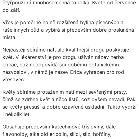
čtyřpouzdrá mnohosemenná tobolka. Kvete od července
do září.
Vřes je poměrně hojně rozšířená bylina písečných a
rašelinných půd a vybírá si především dobře prosluněná
místa.
Nejčastěji sbíráme nať, ale kvalitnější drogu poskytuje
květ. V lékárenství je pro drogu užíván název herba
ericae, což neodpovídá soudobému botanickému
názvosloví, v němž je název Erica vyhrazen pro rod
vřesovec.
Květy sbíráme protažením nati mezi sevřenými prsty,
čímž se zdrhne květ a něco listů, což ovšem nevadí. Pak
se květy přesuší a dobře uzavřené uskladní. Takto vydrží
i několik let.
Obsahuje především katechinové třísloviny, dále
flavonoidy, alkaloid ericolin, silici, sliz, hořčiny,