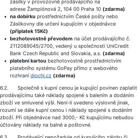
zásilky v provozovně prodávajícího na
adrese Žampiónová 2, 104 00 Praha 10
(zdarma)
na dobírku
prostřednictvím České pošty nebo
Zásilkovny dle určení kupujícím v objednávce
(příplatek 15Kč)
bezhotovostně převodem
na účet prodávajícího č.
2112089045/2700, vedený u společnosti UniCredit
Bank Czech Republic and Slovakia, a.s.
(zdarma)
platební kartou
bezhotovostně prostřednictvím
platebního systému GoPay přímo z webového
rozhraní
diochi.cz
(zdarma)
6.2. Společně s kupní cenou je kupující povinen zaplatit
prodávajícímu také náklady spojené s balením a dodáním
zboží ve smluvené výši. Není-li uvedeno výslovně jinak,
rozumí se dále kupní cenou i náklady spojené s dodáním
zboží. Při objednávce nad 3000,- Kč kupujícímu nebudou
účtovány náklady na balné a poštovné.
6.3. Prodávající nepožaduje od kupujícího zálohu či