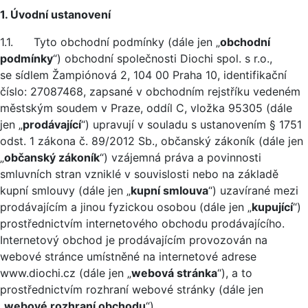
1. Úvodní ustanovení
1.1. Tyto obchodní podmínky (dále jen „
obchodní
podmínky
“) obchodní společnosti Diochi spol. s r.o.,
se sídlem Žampiónová 2, 104 00 Praha 10, identifikační
číslo: 27087468, zapsané v obchodním rejstříku vedeném
městským soudem v Praze, oddíl C, vložka 95305 (dále
jen „
prodávající
“) upravují v souladu s ustanovením § 1751
odst. 1 zákona č. 89/2012 Sb., občanský zákoník (dále jen
„
občanský zákoník
“) vzájemná práva a povinnosti
smluvních stran vzniklé v souvislosti nebo na základě
kupní smlouvy (dále jen „
kupní smlouva
“) uzavírané mezi
prodávajícím a jinou fyzickou osobou (dále jen „
kupující
“)
prostřednictvím internetového obchodu prodávajícího.
Internetový obchod je prodávajícím provozován na
webové stránce umístněné na internetové adrese
www.diochi.cz (dále jen „
webová stránka
“), a to
prostřednictvím rozhraní webové stránky (dále jen
„
webové rozhraní obchodu
“).