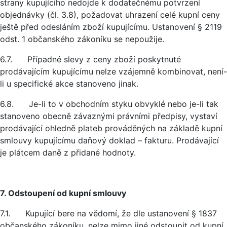
strany kupujícího nedojde k dodatečnému potvrzení
objednávky (čl. 3.8), požadovat uhrazení celé kupní ceny
ještě před odesláním zboží kupujícímu. Ustanovení § 2119
odst. 1 občanského zákoníku se nepoužije.
6.7. Případné slevy z ceny zboží poskytnuté
prodávajícím kupujícímu nelze vzájemně kombinovat, není-
li u specifické akce stanoveno jinak.
6.8. Je-li to v obchodním styku obvyklé nebo je-li tak
stanoveno obecně závaznými právními předpisy, vystaví
prodávající ohledně plateb prováděných na základě kupní
smlouvy kupujícímu daňový doklad – fakturu. Prodávající
je plátcem daně z přidané hodnoty.
7. Odstoupení od kupní smlouvy
7.1. Kupující bere na vědomí, že dle ustanovení § 1837
občanského zákoníku, nelze mimo jiné odstoupit od kupní