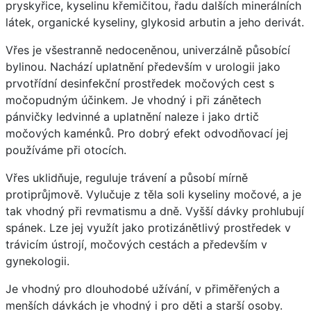
pryskyřice, kyselinu křemičitou, řadu dalších minerálních
látek, organické kyseliny, glykosid arbutin a jeho derivát.
Vřes je všestranně nedoceněnou, univerzálně působící
bylinou. Nachází uplatnění především v urologii jako
prvotřídní desinfekční prostředek močových cest s
močopudným účinkem. Je vhodný i při zánětech
pánvičky ledvinné a uplatnění naleze i jako drtič
močových kaménků. Pro dobrý efekt odvodňovací jej
používáme při otocích.
Vřes uklidňuje, reguluje trávení a působí mírně
protiprůjmově. Vylučuje z těla soli kyseliny močové, a je
tak vhodný při revmatismu a dně. Vyšší dávky prohlubují
spánek. Lze jej využít jako protizánětlivý prostředek v
trávicím ústrojí, močových cestách a především v
gynekologii.
Je vhodný pro dlouhodobé užívání, v přiměřených a
menších dávkách je vhodný i pro děti a starší osoby.