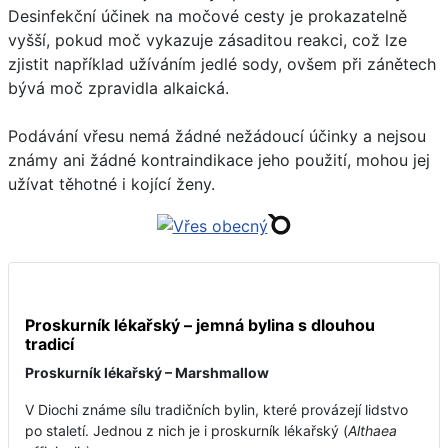
Desinfekční účinek na močové cesty je prokazatelně
vyšší, pokud moč vykazuje zásaditou reakci, což lze
zjistit například užíváním jedlé sody, ovšem při zánětech
bývá moč zpravidla alkaická.
Podávání vřesu nemá žádné nežádoucí účinky a nejsou
známy ani žádné kontraindikace jeho použití, mohou jej
užívat těhotné i kojící ženy.
Proskurník lékařský – jemná bylina s dlouhou
tradicí
Proskurník lékařský – Marshmallow
V Diochi známe sílu tradičních bylin, které provázejí lidstvo
po staletí. Jednou z nich je i proskurník lékařský (
Althaea