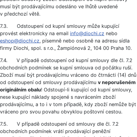
musí být prodávajícímu odesláno ve lhůtě uvedené
v předchozí větě.
7.3. Odstoupení od kupní smlouvy může kupující
provést elektronicky na email
info@diochi.cz
nebo
eshop@diochi.cz
, písemně nebo osobně na adresu sídla
firmy Diochi, spol. s r.o., Žampiónová 2, 104 00 Praha 10.
7.4. V případě odstoupení od kupní smlouvy dle čl. 7.2
obchodních podmínek se kupní smlouva od počátku ruší.
Zboží musí být prodávajícímu vráceno do čtrnácti (14) dnů
od odstoupení od smlouvy prodávajícímu
v neporušeném
originálním obalu
! Odstoupí-li kupující od kupní smlouvy,
nese kupující náklady spojené s navrácením zboží
prodávajícímu, a to i v tom případě, kdy zboží nemůže být
vráceno pro svou povahu obvyklou poštovní cestou.
7.5. V případě odstoupení od smlouvy dle čl. 7.2
obchodních podmínek vrátí prodávající peněžní