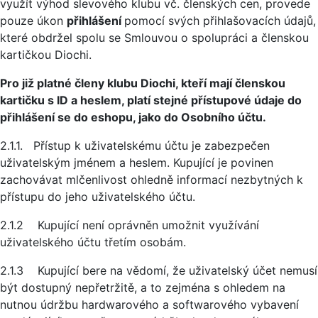
využít výhod slevového klubu vč. členských cen, provede
pouze úkon
přihlášení
pomocí svých přihlašovacích údajů,
které obdržel spolu se Smlouvou o spolupráci a členskou
kartičkou Diochi.
Pro již platné členy klubu Diochi, kteří mají členskou
kartičku s ID a heslem, platí stejné přístupové údaje do
přihlášení se do eshopu, jako do Osobního účtu.
2.1.1. Přístup k uživatelskému účtu je zabezpečen
uživatelským jménem a heslem. Kupující je povinen
zachovávat mlčenlivost ohledně informací nezbytných k
přístupu do jeho uživatelského účtu.
2.1.2 Kupující není oprávněn umožnit využívání
uživatelského účtu třetím osobám.
2.1.3 Kupující bere na vědomí, že uživatelský účet nemusí
být dostupný nepřetržitě, a to zejména s ohledem na
nutnou údržbu hardwarového a softwarového vybavení