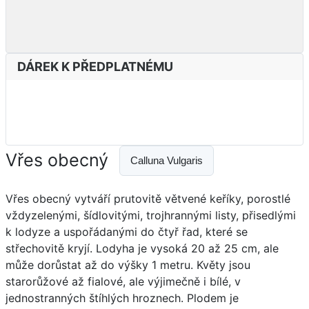
DÁREK K PŘEDPLATNÉMU
Vřes obecný
Calluna Vulgaris
Vřes obecný vytváří prutovitě větvené keříky, porostlé
vždyzelenými, šídlovitými, trojhrannými listy, přisedlými
k lodyze a uspořádanými do čtyř řad, které se
střechovitě kryjí. Lodyha je vysoká 20 až 25 cm, ale
může dorůstat až do výšky 1 metru. Květy jsou
starorůžové až fialové, ale výjimečně i bílé, v
jednostranných štíhlých hroznech. Plodem je