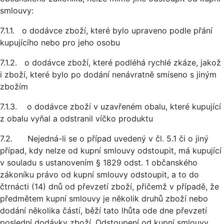
smlouvy:
7.1.1. o dodávce zboží, které bylo upraveno podle přání
kupujícího nebo pro jeho osobu
7.1.2. o dodávce zboží, které podléhá rychlé zkáze, jakož
i zboží, které bylo po dodání nenávratně smíseno s jiným
zbožím
7.1.3. o dodávce zboží v uzavřeném obalu, které kupující
z obalu vyňal a odstranil víčko produktu
7.2. Nejedná-li se o případ uvedený v čl. 5.1 či o jiný
případ, kdy nelze od kupní smlouvy odstoupit, má kupující
v souladu s ustanovením § 1829 odst. 1 občanského
zákoníku právo od kupní smlouvy odstoupit, a to do
čtrnácti (14) dnů od převzetí zboží, přičemž v případě, že
předmětem kupní smlouvy je několik druhů zboží nebo
dodání několika částí, běží tato lhůta ode dne převzetí
poslední dodávky zboží. Odstoupení od kupní smlouvy