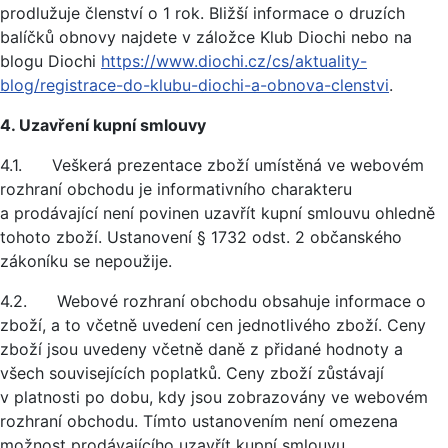
prodlužuje členství o 1 rok. Bližší informace o druzích
balíčků obnovy najdete v záložce Klub Diochi nebo na
blogu Diochi
https://www.diochi.cz/cs/aktuality-
blog/registrace-do-klubu-diochi-a-obnova-clenstvi
.
4. Uzavření kupní smlouvy
4.1. Veškerá prezentace zboží umístěná ve webovém
rozhraní obchodu je informativního charakteru
a prodávající není povinen uzavřít kupní smlouvu ohledně
tohoto zboží. Ustanovení § 1732 odst. 2 občanského
zákoníku se nepoužije.
4.2. Webové rozhraní obchodu obsahuje informace o
zboží, a to včetně uvedení cen jednotlivého zboží. Ceny
zboží jsou uvedeny včetně daně z přidané hodnoty a
všech souvisejících poplatků. Ceny zboží zůstávají
v platnosti po dobu, kdy jsou zobrazovány ve webovém
rozhraní obchodu. Tímto ustanovením není omezena
možnost prodávajícího uzavřít kupní smlouvu