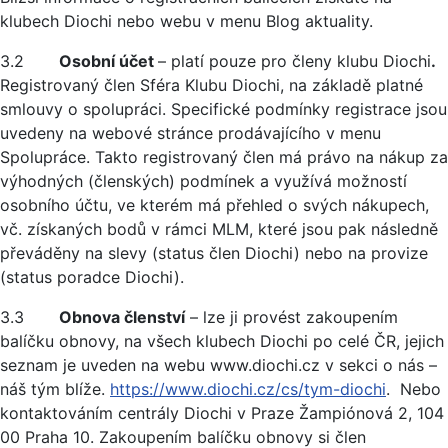
klubech Diochi nebo webu v menu Blog aktuality.
3.2
Osobní účet
– platí pouze pro členy klubu Diochi
.
Registrovaný člen Sféra Klubu Diochi, na základě platné
smlouvy o spolupráci. Specifické podmínky registrace jsou
uvedeny na webové stránce prodávajícího v menu
Spolupráce. Takto registrovaný člen má právo na nákup za
výhodných (členských) podmínek a využívá možností
osobního účtu, ve kterém má přehled o svých nákupech,
vč. získaných bodů v rámci MLM, které jsou pak následně
převáděny na slevy (status člen Diochi) nebo na provize
(status poradce Diochi).
3.3
Obnova členství
– lze ji provést zakoupením
balíčku obnovy, na všech klubech Diochi po celé ČR, jejich
seznam je uveden na webu www.diochi.cz v sekci o nás –
náš tým blíže.
https://www.diochi.cz/cs/tym-diochi
. Nebo
kontaktováním centrály Diochi v Praze Žampiónová 2, 104
00 Praha 10. Zakoupením balíčku obnovy si člen