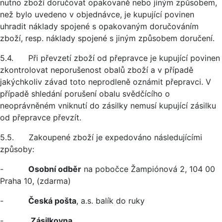
nutno zboží doručovat opakovaně nebo jiným způsobem,
než bylo uvedeno v objednávce, je kupující povinen
uhradit náklady spojené s opakovaným doručováním
zboží, resp. náklady spojené s jiným způsobem doručení.
5.4. Při převzetí zboží od přepravce je kupující povinen
zkontrolovat neporušenost obalů zboží a v případě
jakýchkoliv závad toto neprodleně oznámit přepravci. V
případě shledání porušení obalu svědčícího o
neoprávněném vniknutí do zásilky nemusí kupující zásilku
od přepravce převzít.
5.5. Zakoupené zboží je expedováno následujícími
způsoby:
-
Osobní odběr
na pobočce Žampiónová 2, 104 00
Praha 10, (zdarma)
-
Česká pošta
, a.s. balík do ruky
-
Zásilkovna