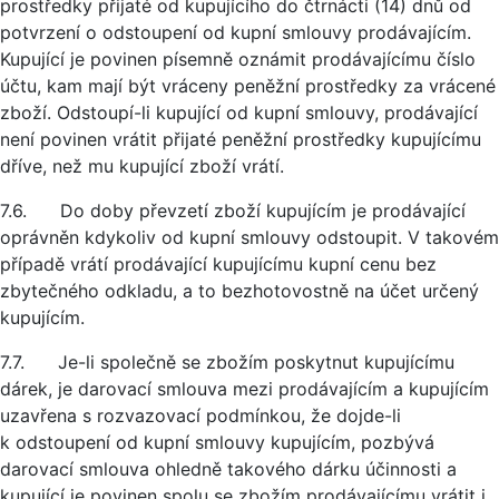
prostředky přijaté od kupujícího do čtrnácti (14) dnů od
potvrzení o odstoupení od kupní smlouvy prodávajícím.
Kupující je povinen písemně oznámit prodávajícímu číslo
účtu, kam mají být vráceny peněžní prostředky za vrácené
zboží. Odstoupí-li kupující od kupní smlouvy, prodávající
není povinen vrátit přijaté peněžní prostředky kupujícímu
dříve, než mu kupující zboží vrátí.
7.6. Do doby převzetí zboží kupujícím je prodávající
oprávněn kdykoliv od kupní smlouvy odstoupit. V takovém
případě vrátí prodávající kupujícímu kupní cenu bez
zbytečného odkladu, a to bezhotovostně na účet určený
kupujícím.
7.7. Je-li společně se zbožím poskytnut kupujícímu
dárek, je darovací smlouva mezi prodávajícím a kupujícím
uzavřena s rozvazovací podmínkou, že dojde-li
k odstoupení od kupní smlouvy kupujícím, pozbývá
darovací smlouva ohledně takového dárku účinnosti a
kupující je povinen spolu se zbožím prodávajícímu vrátit i