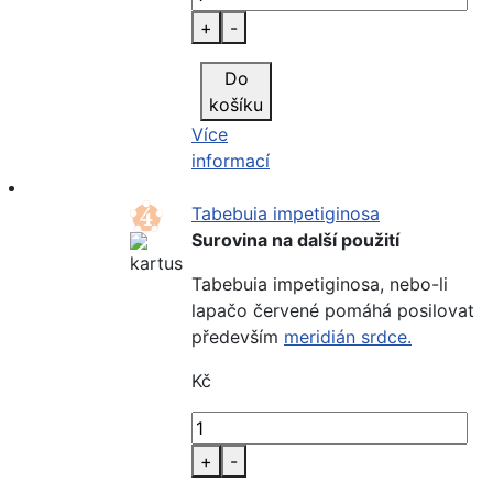
+
-
Do
košíku
Více
informací
Tabebuia impetiginosa
Surovina na další použití
Tabebuia impetiginosa, nebo-li
lapačo červené pomáhá posilovat
především
meridián srdce.
Kč
+
-