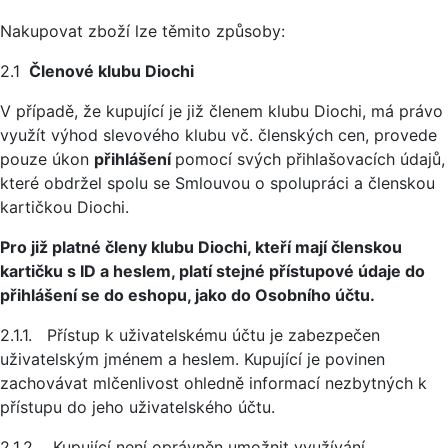
Nakupovat zboží lze těmito způsoby:
2.1
Členové klubu Diochi
V případě, že kupující je již členem klubu Diochi, má právo
využít výhod slevového klubu vč. členských cen, provede
pouze úkon
přihlášení
pomocí svých přihlašovacích údajů,
které obdržel spolu se Smlouvou o spolupráci a členskou
kartičkou Diochi.
Pro již platné členy klubu Diochi, kteří mají členskou
kartičku s ID a heslem, platí stejné přístupové údaje do
přihlášení se do eshopu, jako do Osobního účtu.
2.1.1. Přístup k uživatelskému účtu je zabezpečen
uživatelským jménem a heslem. Kupující je povinen
zachovávat mlčenlivost ohledně informací nezbytných k
přístupu do jeho uživatelského účtu.
2.1.2 Kupující není oprávněn umožnit využívání