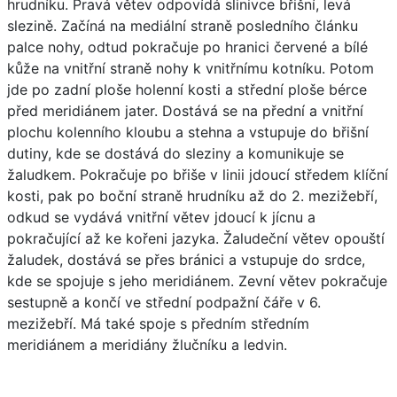
hrudníku. Pravá větev odpovídá slinivce břišní, levá
slezině. Začíná na mediální straně posledního článku
palce nohy, odtud pokračuje po hranici červené a bílé
kůže na vnitřní straně nohy k vnitřnímu kotníku. Potom
jde po zadní ploše holenní kosti a střední ploše bérce
před meridiánem jater. Dostává se na přední a vnitřní
plochu kolenního kloubu a stehna a vstupuje do břišní
dutiny, kde se dostává do sleziny a komunikuje se
žaludkem. Pokračuje po břiše v linii jdoucí středem klíční
kosti, pak po boční straně hrudníku až do 2. mezižebří,
odkud se vydává vnitřní větev jdoucí k jícnu a
pokračující až ke kořeni jazyka. Žaludeční větev opouští
žaludek, dostává se přes bránici a vstupuje do srdce,
kde se spojuje s jeho meridiánem. Zevní větev pokračuje
sestupně a končí ve střední podpažní čáře v 6.
mezižebří. Má také spoje s předním středním
meridiánem a meridiány žlučníku a ledvin.