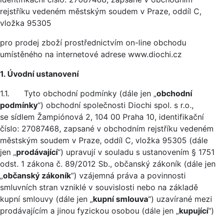
rejstříku vedeném městským soudem v Praze, oddíl C,
vložka 95305
pro prodej zboží prostřednictvím on-line obchodu
umístěného na internetové adrese www.diochi.cz
1. Úvodní ustanovení
1.1. Tyto obchodní podmínky (dále jen „
obchodní
podmínky
“) obchodní společnosti Diochi spol. s r.o.,
se sídlem Žampiónová 2, 104 00 Praha 10, identifikační
číslo: 27087468, zapsané v obchodním rejstříku vedeném
městským soudem v Praze, oddíl C, vložka 95305 (dále
jen „
prodávající
“) upravují v souladu s ustanovením § 1751
odst. 1 zákona č. 89/2012 Sb., občanský zákoník (dále jen
„
občanský zákoník
“) vzájemná práva a povinnosti
smluvních stran vzniklé v souvislosti nebo na základě
kupní smlouvy (dále jen „
kupní smlouva
“) uzavírané mezi
prodávajícím a jinou fyzickou osobou (dále jen „
kupující
“)