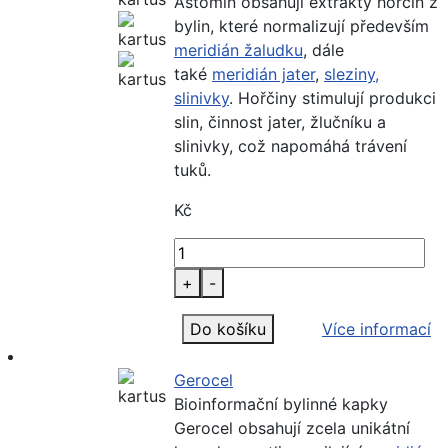
Astomin obsahují extrakty hořčin z
bylin, které normalizují především
meridián žaludku
, dále
také
meridián jater
,
sleziny,
slinivky
. Hořčiny stimulují produkci
slin, činnost jater, žlučníku a
slinivky, což napomáhá trávení
tuků.
Kč
+
-
Do košíku
Více informací
Gerocel
Bioinformační bylinné kapky
Gerocel obsahují zcela unikátní