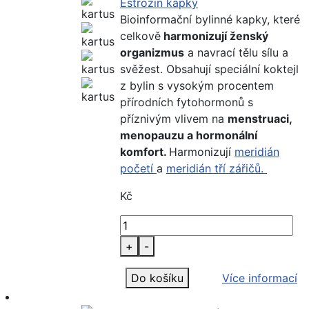
Estrozin kapky
Bioinformační bylinné kapky, které
celkově
harmonizují ženský
organizmus
a navrací tělu sílu a
svěžest. Obsahují speciální koktejl
z bylin s vysokým procentem
přírodních fytohormonů s
příznivým vlivem na
menstruaci,
menopauzu a hormonální
komfort.
Harmonizují
meridián
početí
a
meridián tří zářičů.
Kč
+
-
Do košíku
Více informací