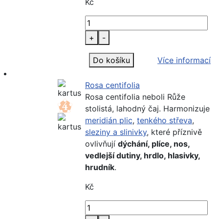
Kč
+
-
Do košíku
Více informací
Rosa centifolia
Rosa centifolia neboli Růže
stolistá, lahodný čaj. Harmonizuje
meridián plic
,
tenkého střeva
,
sleziny a slinivky
, které příznivě
ovlivňují
dýchání, plíce, nos,
vedlejší dutiny, hrdlo, hlasivky,
hrudník
.
Kč