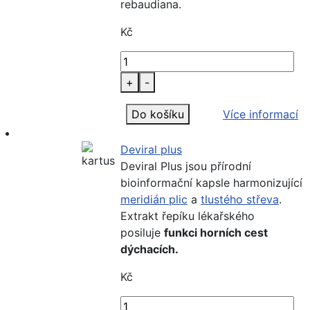
rebaudiana.
Kč
+
-
Do košíku
Více informací
Deviral plus
Deviral Plus jsou přírodní
bioinformační kapsle harmonizující
meridián plic
a
tlustého střeva
.
Extrakt řepíku lékařského
posiluje
funkci horních cest
dýchacích.
Kč