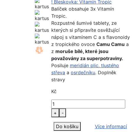
! Bleskovka: Vitamín Tropic
Balíček obsahuje 3x Vitamín
Tropic.
Rozpustné šumivé tablety, ze
kterých si připravíte osvěžující
nápoj s vitamínem C a s flavonoidy
z tropického ovoce
Camu Camu
a
z
moruše bílé, které jsou
považovány za superpotraviny.
Posiluje
meridián plic
,
tlustého
střeva
a
osrdečníku
. Doplněk
stravy
Kč
+
-
Do košíku
Více informací