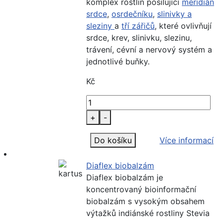
komplex rostlin posilující
meridián
srdce
,
osrdečníku
,
slinivky a
sleziny
a
tří zářičů
, které ovlivňují
srdce, krev, slinivku, slezinu,
trávení, cévní a nervový systém a
jednotlivé buňky.
Kč
+
-
Do košíku
Více informací
Diaflex biobalzám
Diaflex biobalzám je
koncentrovaný bioinformační
biobalzám s vysokým obsahem
výtažků indiánské rostliny Stevia