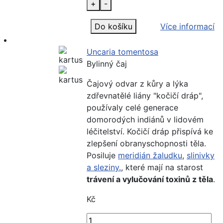
+
-
Do košíku
Více informací
Uncaria tomentosa
Bylinný čaj
Čajový odvar z kůry a lýka
zdřevnatělé liány "kočičí dráp",
používaly celé generace
domorodých indiánů v lidovém
léčitelství. Kočičí dráp přispívá ke
zlepšení obranyschopnosti těla.
Posiluje
meridián žaludku
,
slinivky
a sleziny.
, které mají na starost
trávení a vylučování toxinů z těla
.
Kč