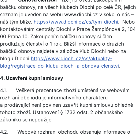
balíčku obnovy, na všech klubech Diochi po celé ČR, jejich
seznam je uveden na webu www.diochi.cz v sekci o nás –
náš tým blíže.
https://www.diochi.cz/cs/tym-diochi
. Nebo
kontaktováním centrály Diochi v Praze Žampiónová 2, 104
00 Praha 10. Zakoupením balíčku obnovy si člen
prodlužuje členství o 1 rok. Bližší informace o druzích
balíčků obnovy najdete v záložce Klub Diochi nebo na
blogu Diochi
https://www.diochi.cz/cs/aktuality-
blog/registrace-do-klubu-diochi-a-obnova-clenstvi
.
4. Uzavření kupní smlouvy
4.1. Veškerá prezentace zboží umístěná ve webovém
rozhraní obchodu je informativního charakteru
a prodávající není povinen uzavřít kupní smlouvu ohledně
tohoto zboží. Ustanovení § 1732 odst. 2 občanského
zákoníku se nepoužije.
4.2. Webové rozhraní obchodu obsahuje informace o