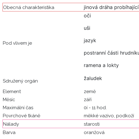
jinová dráha probíhají
Obecná charakteristika
oči
uši
jazyk
Pod vlivem je
postranní části hrudník
ramena a lokty
žaludek
Sdružený orgán
Element
země
Měsíc
září
Maximální čas
0í - 11 hod.
Povrchové tkáně
měkké vazivo, podkoží
Nálady
starosti
Barva
oranžová