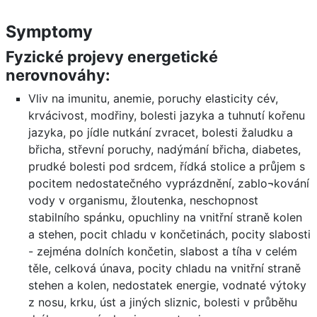
Symptomy
Fyzické projevy energetické
nerovnováhy:
Vliv na imunitu, anemie, poruchy elasticity cév,
krvácivost, modřiny, bolesti jazyka a tuhnutí kořenu
jazyka, po jídle nutkání zvracet, bolesti žaludku a
břicha, střevní poruchy, nadýmání břicha, diabetes,
prudké bolesti pod srdcem, řídká stolice a průjem s
pocitem nedostatečného vyprázdnění, zablo¬kování
vody v organismu, žloutenka, neschopnost
stabilního spánku, opuchliny na vnitřní straně kolen
a stehen, pocit chladu v končetinách, pocity slabosti
- zejména dolních končetin, slabost a tíha v celém
těle, celková únava, pocity chladu na vnitřní straně
stehen a kolen, nedostatek energie, vodnaté výtoky
z nosu, krku, úst a jiných sliznic, bolesti v průběhu