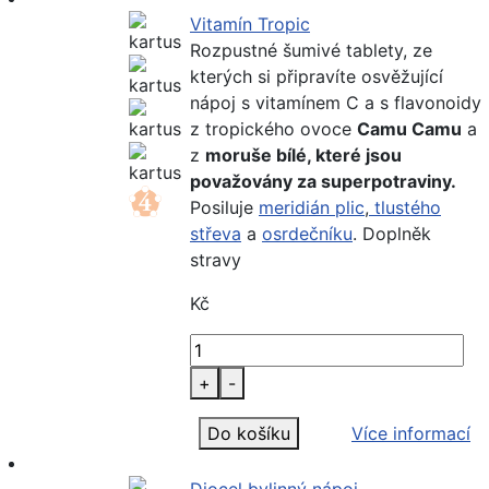
Vitamín Tropic
Rozpustné šumivé tablety, ze
kterých si připravíte osvěžující
nápoj s vitamínem C a s flavonoidy
z tropického ovoce
Camu Camu
a
z
moruše bílé, které jsou
považovány za superpotraviny.
Posiluje
meridián plic
,
tlustého
střeva
a
osrdečníku
. Doplněk
stravy
Kč
+
-
Do košíku
Více informací