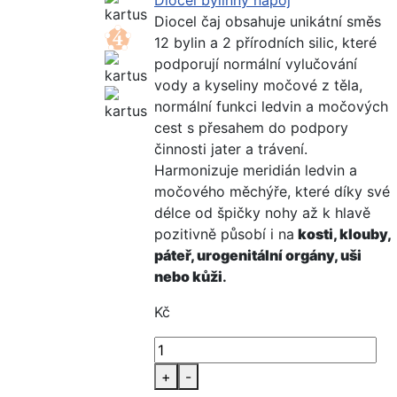
Diocel bylinný nápoj
Diocel čaj obsahuje unikátní směs
12 bylin a 2 přírodních silic, které
podporují normální vylučování
vody a kyseliny močové z těla,
normální funkci ledvin a močových
cest s přesahem do podpory
činnosti jater a trávení.
Harmonizuje meridián ledvin a
močového měchýře, které díky své
délce od špičky nohy až k hlavě
pozitivně působí i na
kosti, klouby,
páteř, urogenitální orgány, uši
nebo kůži
.
Kč
+
-