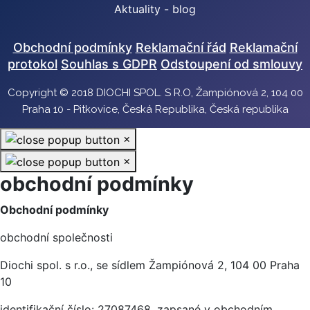
Aktuality - blog
Obchodní podmínky
Reklamační řád
Reklamační
protokol
Souhlas s GDPR
Odstoupení od smlouvy
Copyright © 2018 DIOCHI SPOL. S R.O, Žampiónová 2, 104 00
Praha 10 - Pitkovice, Česká Republika, Česká republika
×
×
obchodní podmínky
Obchodní podmínky
obchodní společnosti
Diochi spol. s r.o., se sídlem Žampiónová 2, 104 00 Praha
10
identifikační číslo: 27087468, zapsané v obchodním