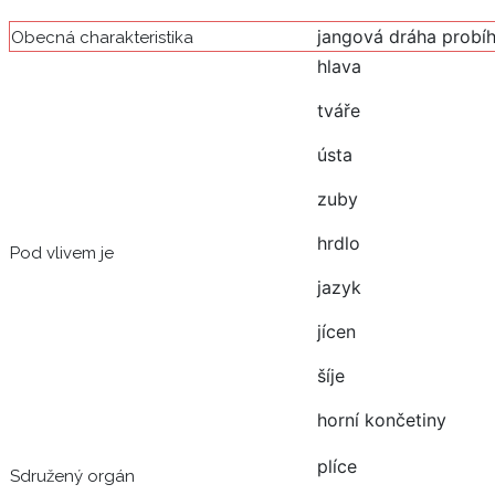
jangová dráha probíh
Obecná charakteristika
hlava
tváře
ústa
zuby
hrdlo
Pod vlivem je
jazyk
jícen
šíje
horní končetiny
plíce
Sdružený orgán