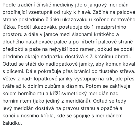
Podle tradiční čínské medicíny jde o jangový meridián
probíhající vzestupně od ruky k hlavě. Začíná na palcové
straně posledního článku ukazováku u kořene nehtového
lůžka. Podél ukazováku postupuje do 1. meziprstního
prostoru a dále v jamce mezi šlachami krátkého a
dlouhého natahovače palce a po hřbetní palcové straně
předloktí a paže na nejvyšší bod ramen, odkud se podél
předního okraje nadpažku dostává k 7. krčnímu obratli.
Odtud se stáčí do nadlopatkové jamky, aby komunikoval
s plícemi. Dále pokračuje přes bránici do tlustého střeva.
Větev z nad- lopatkové jamky vystupuje na krk, jde přes
tváře až k dolním zubům a dásním. Potom se zakřivuje
kolem horního rtu a kříží symetrický meridián nad
horním rtem (jako jediný z meridiánů). Odtud se tedy
levý meridián dostává na pravou stranu a opačně a
končí u nosního křídla, kde se spojuje s meridiánem
žaludku.