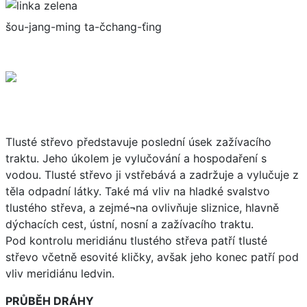
šou-jang-ming ta-čchang-ťing
Tlusté střevo představuje poslední úsek zažívacího
traktu. Jeho úkolem je vylučování a hospodaření s
vodou. Tlusté střevo ji vstřebává a zadržuje a vylučuje z
těla odpadní látky. Také má vliv na hladké svalstvo
tlustého střeva, a zejmé¬na ovlivňuje sliznice, hlavně
dýchacích cest, ústní, nosní a zažívacího traktu.
Pod kontrolu meridiánu tlustého střeva patří tlusté
střevo včetně esovité kličky, avšak jeho konec patří pod
vliv meridiánu ledvin.
PRŮBĚH DRÁHY