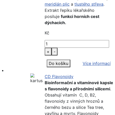
meridián plic
a
tlustého střeva
.
Extrakt řepíku lékařského
posiluje
funkci horních cest
dýchacích.
Kč
+
-
Do košíku
Více informací
CD Flavonoidy
Bioinformační a vitamínové kapsle
s flavonoidy a přírodními silicemi
.
Obsahují vitamín C, D, B2,
flavonoidy z vinných hroznů a
černého bezu a silice Tea tree,
vavřínu a myrty. Flavonoidy