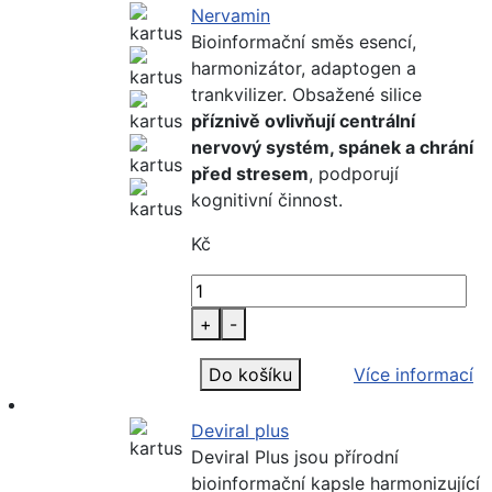
Nervamin
Bioinformační směs esencí,
harmonizátor, adaptogen a
trankvilizer. Obsažené silice
příznivě ovlivňují centrální
nervový systém, spánek a chrání
před stresem
, podporují
kognitivní činnost.
Kč
+
-
Do košíku
Více informací
Deviral plus
Deviral Plus jsou přírodní
bioinformační kapsle harmonizující