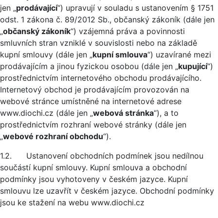
jen „
prodávající
“) upravují v souladu s ustanovením § 1751
odst. 1 zákona č. 89/2012 Sb., občanský zákoník (dále jen
„
občanský zákoník
“) vzájemná práva a povinnosti
smluvních stran vzniklé v souvislosti nebo na základě
kupní smlouvy (dále jen „
kupní smlouva
“) uzavírané mezi
prodávajícím a jinou fyzickou osobou (dále jen „
kupující
“)
prostřednictvím internetového obchodu prodávajícího.
Internetový obchod je prodávajícím provozován na
webové stránce umístněné na internetové adrese
www.diochi.cz (dále jen „
webová stránka
“), a to
prostřednictvím rozhraní webové stránky (dále jen
„
webové rozhraní obchodu
“).
1.2. Ustanovení obchodních podmínek jsou nedílnou
součástí kupní smlouvy. Kupní smlouva a obchodní
podmínky jsou vyhotoveny v českém jazyce. Kupní
smlouvu lze uzavřít v českém jazyce. Obchodní podmínky
jsou ke stažení na webu www.diochi.cz