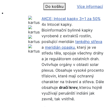
Do košíku
Více informací
AKCE: Intocel kapky 3+1 za 50%
4x Intocel kapky.
Bioinformační bylinné kapky
vyrobené z extraktů rostlin,
posilující meridián
tenkého střeva
a
meridián opasku
, který je ve
středu těla, s
pojuje všechny dráhy
a je regulátorem ostatních drah.
Ovlivňuje orgány v oblasti solar
plexus. Obsahuje vysoké procento
tříslovin, které mají ochranný
charakter na trávení a střeva. Dále
obsahuje
dračí krev,
kterou hojně
využívají peruánští indiáni jak
zevně, tak vnitřně.