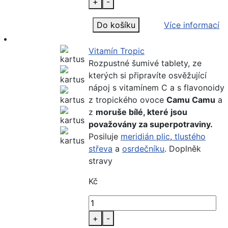
+
-
Do košíku
Více informací
Vitamín Tropic
Rozpustné šumivé tablety, ze
kterých si připravíte osvěžující
nápoj s vitamínem C a s flavonoidy
z tropického ovoce
Camu Camu
a
z
moruše bílé, které jsou
považovány za superpotraviny.
Posiluje
meridián plic
,
tlustého
střeva
a
osrdečníku
. Doplněk
stravy
Kč
+
-