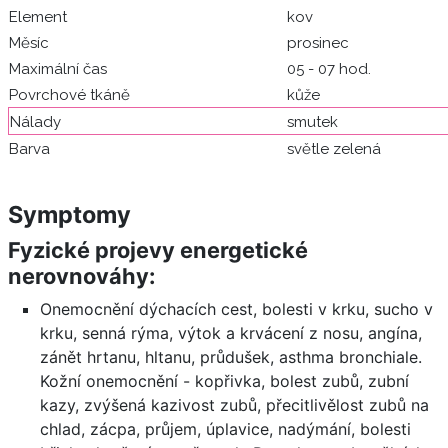
Element
kov
Měsíc
prosinec
Maximální čas
05 - 07 hod.
Povrchové tkáně
kůže
Nálady
smutek
Barva
světle zelená
Symptomy
Fyzické projevy energetické
nerovnováhy:
Onemocnění dýchacích cest, bolesti v krku, sucho v
krku, senná rýma, výtok a krvácení z nosu, angína,
zánět hrtanu, hltanu, průdušek, asthma bronchiale.
Kožní onemocnění - kopřivka, bolest zubů, zubní
kazy, zvýšená kazivost zubů, přecitlivělost zubů na
chlad, zácpa, průjem, úplavice, nadýmání, bolesti