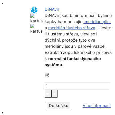
DiNAvir
DiNAvir jsou bioinformační bylinné
kapky harmonizující
meridián plic
a
meridián tlustého střeva
. Ulevíte-
li tlustému střevu, uleví se i
dýchání, protože tyto dva
meridiány jsou v párové vazbě.
Extrakt Yzopu lékařského přispívá
k
normální funkci dýchacího
systému.
Kč
+
-
Do košíku
Více informací