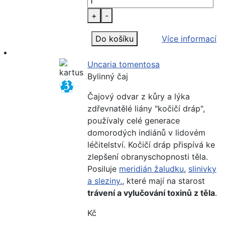
+
-
Do košíku
Více informací
Uncaria tomentosa
Bylinný čaj
Čajový odvar z kůry a lýka
zdřevnatělé liány "kočičí dráp",
používaly celé generace
domorodých indiánů v lidovém
léčitelství. Kočičí dráp přispívá ke
zlepšení obranyschopnosti těla.
Posiluje
meridián žaludku
,
slinivky
a sleziny.
, které mají na starost
trávení a vylučování toxinů z těla
.
Kč