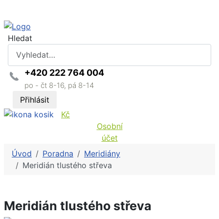
Hledat
+420 222 764 004
po - čt 8-16, pá 8-14
Přihlásit
Kč
Osobní
účet
Úvod
Poradna
Meridiány
Meridián tlustého střeva
Meridián tlustého střeva