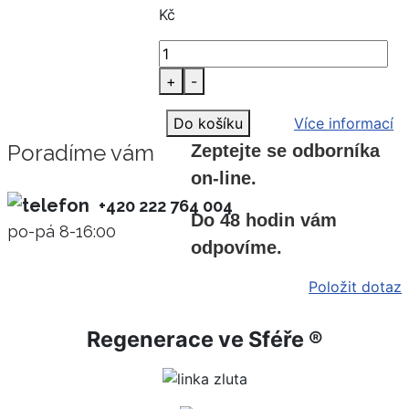
Kč
+
-
Do košíku
Více informací
Poradíme vám
Zeptejte se odborníka
on-line.
+420 222 764 004
Do 48 hodin vám
po-pá 8-16:00
odpovíme.
Položit dotaz
Regenerace ve Sféře ®