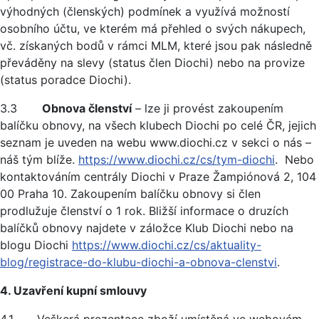
výhodných (členských) podmínek a využívá možností
osobního účtu, ve kterém má přehled o svých nákupech,
vč. získaných bodů v rámci MLM, které jsou pak následně
převáděny na slevy (status člen Diochi) nebo na provize
(status poradce Diochi).
3.3
Obnova členství
– lze ji provést zakoupením
balíčku obnovy, na všech klubech Diochi po celé ČR, jejich
seznam je uveden na webu www.diochi.cz v sekci o nás –
náš tým blíže.
https://www.diochi.cz/cs/tym-diochi
. Nebo
kontaktováním centrály Diochi v Praze Žampiónová 2, 104
00 Praha 10. Zakoupením balíčku obnovy si člen
prodlužuje členství o 1 rok. Bližší informace o druzích
balíčků obnovy najdete v záložce Klub Diochi nebo na
blogu Diochi
https://www.diochi.cz/cs/aktuality-
blog/registrace-do-klubu-diochi-a-obnova-clenstvi
.
4. Uzavření kupní smlouvy