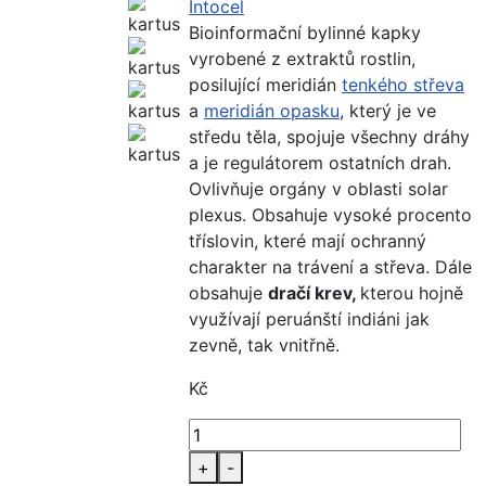
Intocel
Bioinformační bylinné kapky
vyrobené z extraktů rostlin,
posilující meridián
tenkého střeva
a
meridián opasku
, který je ve
středu těla, s
pojuje všechny dráhy
a je regulátorem ostatních drah.
Ovlivňuje orgány v oblasti solar
plexus. Obsahuje vysoké procento
tříslovin, které mají ochranný
charakter na trávení a střeva. Dále
obsahuje
dračí krev,
kterou hojně
využívají peruánští indiáni jak
zevně, tak vnitřně.
Kč
+
-