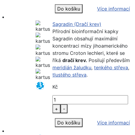
Do košíku
Více informací
Sagradin (Dračí krev)
Přírodní bioinformační kapky
Sagradin obsahují maximální
koncentraci mízy jihoamerického
stromu Croton lechleri, které se
říká
dračí krev.
Posilují především
meridián žaludku
,
tenkého střeva
,
tlustého střeva
.
Kč
+
-
Do košíku
Více informací