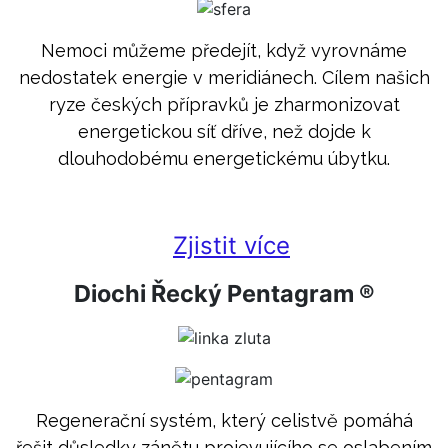
Nemoci můžeme předejít, když vyrovnáme
nedostatek energie v meridiánech. Cílem našich
ryze českých přípravků je zharmonizovat
energetickou síť dříve, než dojde k
dlouhodobému energetickému úbytku.
Zjistit více
Diochi Řecký Pentagram ®
Regenerační systém, který celistvě pomáhá
řešit důsledky zánětu projevujícího se oslabením