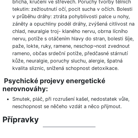
břicha, kručení ve střevech. Poruchy tvorby tělních
tekutin: zežloutnutí očí, pocit sucha v očích. Bolesti
v průběhu dráhy: ztráta pohyblivosti palce u nohy,
záněty a opuchliny podél dráhy, zvýšená citlivost na
chlad, neuralgie troj- klaného nervu, obrna lícního
nervu, potíže s otáčením hlavy do stran, bolesti šíje,
paže, lokte, ruky, ramene, neschop¬nost zvednout
rameno, občas srdeční potíže, předčasné stárnutí
kůže, neuralgie, poruchy sluchu, alergie, špatná
kvalita sliznic, snížená schopnost detoxikace.
Psychické projevy energetické
nerovnováhy:
Smutek, pláč, při rozrušení kašel, nedostatek vůle,
neschopnost se něčeho vzdát a něco přijmout.
Přípravky