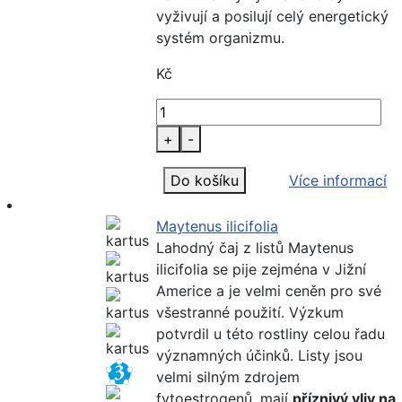
vyživují a posilují celý energetický
systém organizmu.
Kč
+
-
Do košíku
Více informací
Maytenus ilicifolia
Lahodný čaj z listů Maytenus
ilicifolia se pije zejména v Jižní
Americe a je velmi ceněn pro své
všestranné použití. Výzkum
potvrdil u této rostliny celou řadu
významných účinků. Listy jsou
velmi silným zdrojem
fytoestrogenů, mají
příznivý vliv na