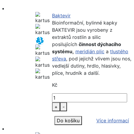
Baktevir
Bioinformační, bylinné kapky
BAKTEVIR jsou vyrobeny z
extraktů rostlin a silic
posilujících
činnost dýchacího
systému,
meridián plic
a
tlustého
střeva
, pod jejichž vlivem jsou nos,
vedlejší dutiny, hrdlo, hlasivky,
plíce, hrudník a další.
Kč
+
-
Do košíku
Více informací