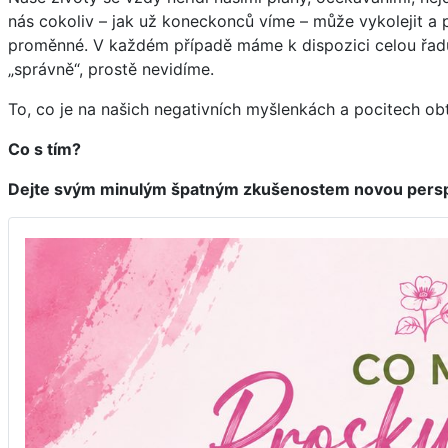
nás cokoliv – jak už koneckonců víme – může vykolejit a 
proměnné. V každém případě máme k dispozici celou řadu da
„správně“, prostě nevidíme.
To, co je na našich negativních myšlenkách a pocitech ob
Co s tím?
Dejte svým minulým špatným zkušenostem novou persp