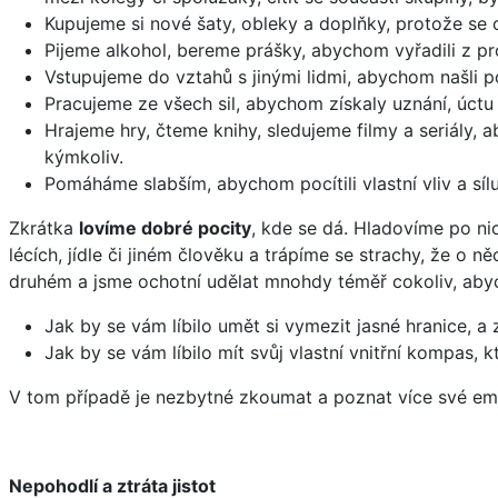
Kupujeme si nové šaty, obleky a doplňky, protože se 
Pijeme alkohol, bereme prášky, abychom vyřadili z pro
Vstupujeme do vztahů s jinými lidmi, abychom našli p
Pracujeme ze všech sil, abychom získaly uznání, úctu 
Hrajeme hry, čteme knihy, sledujeme filmy a seriály, 
kýmkoliv.
Pomáháme slabším, abychom pocítili vlastní vliv a síl
Zkrátka
lovíme dobré pocity
, kde se dá. Hladovíme po n
lécích, jídle či jiném člověku a trápíme se strachy, že o 
druhém a jsme ochotní udělat mnohdy téměř cokoliv, abycho
Jak by se vám líbilo umět si vymezit jasné hranice, a
Jak by se vám líbilo mít svůj vlastní vnitřní kompas
V tom případě je nezbytné zkoumat a poznat více své emoc
Nepohodlí a ztráta jistot