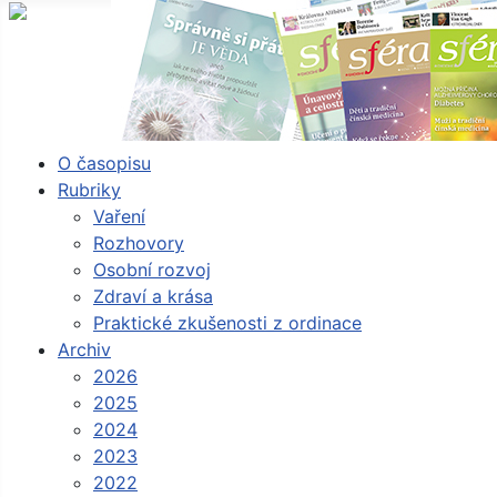
O časopisu
Rubriky
Vaření
Rozhovory
Osobní rozvoj
Zdraví a krása
Praktické zkušenosti z ordinace
Archiv
2026
2025
2024
2023
2022