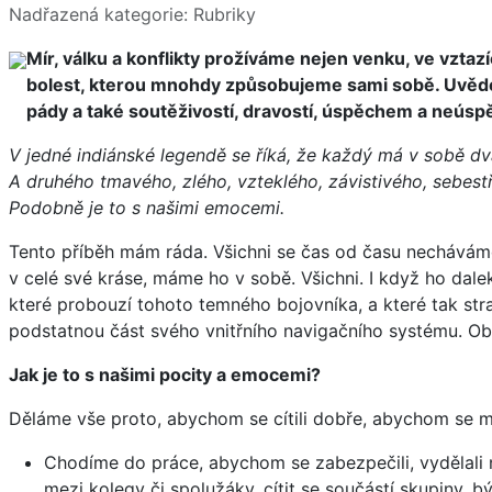
Základní údaje
Nadřazená kategorie:
Rubriky
M
ír, válku a konflikty prožíváme nejen venku, ve vzta
bolest, kterou mnohdy způsobujeme sami sobě. Uvědomuji
pády a také soutěživostí, dravostí, úspěchem a neú
V jedné indiánské legendě se říká, že každý má v sobě dva
A druhého tmavého, zlého, vzteklého, závistivého, sebest
Podobně je to s našimi emocemi.
Tento příběh mám ráda. Všichni se čas od času necháváme p
v celé své kráse, máme ho v sobě. Všichni. I když ho dalek
které probouzí tohoto temného bojovníka, a které tak str
podstatnou část svého vnitřního navigačního systému. Oba v
Jak je to s našimi pocity a emocemi?
Děláme vše proto, abychom se cítili dobře, abychom se mě
Chodíme do práce, abychom se zabezpečili, vydělali n
mezi kolegy či spolužáky, cítit se součástí skupiny, být