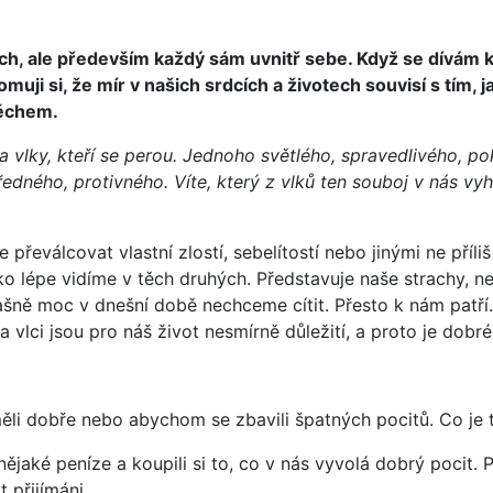
zích, ale především každý sám uvnitř sebe. Když se dívám 
 si, že mír v našich srdcích a životech souvisí s tím, jak
spěchem.
 vlky, kteří se perou.
Jednoho světlého, spravedlivého, po
ředného, protivného.
Víte, který z vlků ten souboj v nás vyh
řeválcovat vlastní zlostí, sebelítostí nebo jinými ne příl
o lépe vidíme v těch druhých. Představuje naše strachy, ned
ašně moc v dnešní době nechceme cítit. Přesto k nám patří.
lci jsou pro náš život nesmírně důležití, a proto je dobré 
li dobře nebo abychom se zbavili špatných pocitů. Co je te
ějaké peníze a koupili si to, co v nás vyvolá dobrý pocit.
 přijímáni.