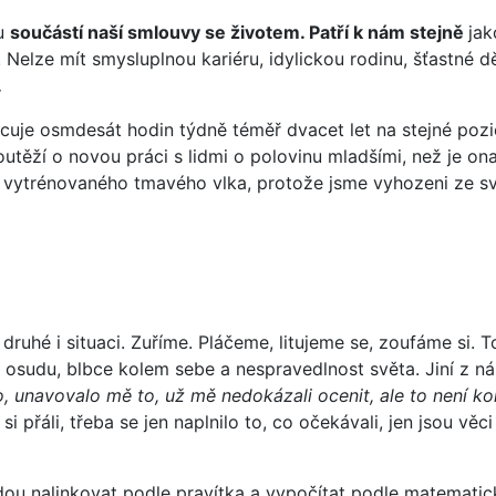
ou
součástí naší smlouvy se životem. Patří k nám stejně
jak
elze mít smysluplnou kariéru, idylickou rodinu, šťastné dě
.
acuje osmdesát hodin týdně téměř dvacet let na stejné pozi
těží o novou práci s lidmi o polovinu mladšími, než je ona. J
t vytrénovaného tmavého vlka, protože jsme vyhozeni ze své
uhé i situaci. Zuříme. Pláčeme, litujeme se, zoufáme si. T
eň osudu, blbce kolem sebe a nespravedlnost světa. Jiní z 
, unavovalo mě to, už mě nedokázali ocenit, ale to není k
přáli, třeba se jen naplnilo to, co očekávali, jen jsou věci
jdou nalinkovat podle pravítka a vypočítat podle matemati