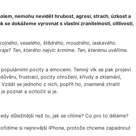
kolem, nemohu nevidět hrubost, agresi, strach, úzkost a
 se dokážeme vyrovnat s vlastní zranitelností, citlivostí,
kojného, veselého, štědrého, moudrého, laskavého.
raje?
Ten, kterého nejvíc krmíme. Ten, kterému uvěříme.
iš populárními pocity a emocemi. Temný vlk se pak projeví
ůvěru, frustraci, pocity ohrožení, křivdy a zklamání,
 Vzdát se jednoho z nich, popřít ho, znamená ztratit
je poznat a ochočit si je.
dy důležitější než to, jak se cítíme? Co pro to děláme?
 Pořídíme si nejnovější iPhone, protože chceme zapadnout