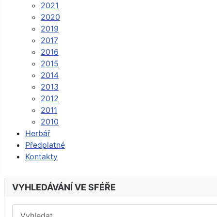
2021
2020
2019
2017
2016
2015
2014
2013
2012
2011
2010
Herbář
Předplatné
Kontakty
VYHLEDÁVÁNÍ VE SFÉŘE