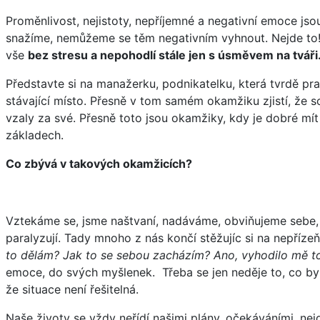
Proměnlivost, nejistoty, nepříjemné a negativní emoce js
snažíme, nemůžeme se těm negativním vyhnout. Nejde to! N
vše
bez stresu a nepohodlí stále jen s úsměvem na tváři
Představte si na manažerku, podnikatelku, která tvrdě pr
stávající místo. Přesně v tom samém okamžiku zjistí, že sou
vzaly za své. Přesně toto jsou okamžiky, kdy je dobré mí
základech.
Co zbývá v takových okamžicích?
Vztekáme se, jsme naštvaní, nadáváme, obviňujeme sebe, dr
paralyzují. Tady mnoho z nás končí stěžujíc si na nepříz
to dělám? Jak to se sebou zacházím? Ano, vyhodilo mě to
emoce, do svých myšlenek. Třeba se jen neděje to, co by si 
že situace není řešitelná.
Naše životy se vždy neřídí našimi plány, očekáváními, ne