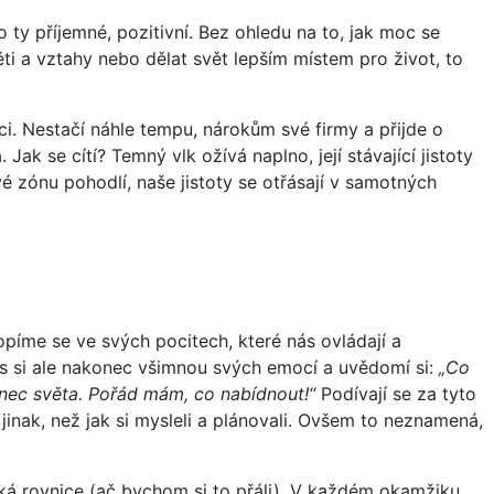
o ty příjemné, pozitivní. Bez ohledu na to, jak moc se
ti a vztahy nebo dělat svět lepším místem pro život, to
ci. Nestačí náhle tempu, nárokům své firmy a přijde o
ak se cítí? Temný vlk ožívá naplno, její stávající jistoty
 zónu pohodlí, naše jistoty se otřásají v samotných
opíme se ve svých pocitech, které nás ovládají a
nás si ale nakonec všimnou svých emocí a uvědomí si:
„Co
onec světa. Pořád mám, co nabídnout!“
Podívají se za tyto
 jinak, než jak si mysleli a plánovali. Ovšem to neznamená,
cká rovnice (ač bychom si to přáli). V každém okamžiku