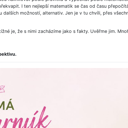
překvapit. I ten nejlepší matematik se čas od času přepočí
lších možností, alternativ. Jen je v tu chvíli, přes všech
tížné je, že s nimi zacházíme jako s fakty. Uvěřme jim. Mn
ektivu.