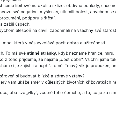
chceme líbit svému okolí a sklízet obdivné pohledy, chcem
vozu své negativní myšlenky, utlumili bolest, abychom se cí
orozumění, podporu a štěstí.
a zažili úspěch.
abychom alespoň na chvíli zapomněli na všechny své starost
u, moc, která v nás vyvolává pocit dobra a užitečnosti.
ich. To má své
stinné stránky
, když neznáme hranice, míru.
něco z toho přijdeme, že nejsme „dost dobří“. Všichni jsme t
m si je zajistili a nepřišli o ně. Tmavý vlk je probuzen, a
 zároveň si budovat blízké a zdravé vztahy?
, který vám ukáže směr v důležitých životních křižovatkách
e, oba své „vlky“, včetně toho černého, a to, co je za nim