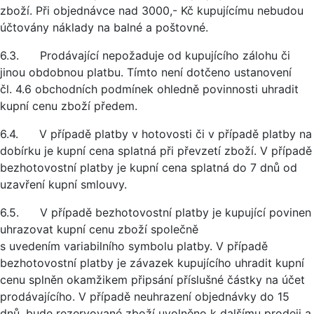
zboží. Při objednávce nad 3000,- Kč kupujícímu nebudou
účtovány náklady na balné a poštovné.
6.3. Prodávající nepožaduje od kupujícího zálohu či
jinou obdobnou platbu. Tímto není dotčeno ustanovení
čl. 4.6 obchodních podmínek ohledně povinnosti uhradit
kupní cenu zboží předem.
6.4. V případě platby v hotovosti či v případě platby na
dobírku je kupní cena splatná při převzetí zboží. V případě
bezhotovostní platby je kupní cena splatná do 7 dnů od
uzavření kupní smlouvy.
6.5. V případě bezhotovostní platby je kupující povinen
uhrazovat kupní cenu zboží společně
s uvedením variabilního symbolu platby. V případě
bezhotovostní platby je závazek kupujícího uhradit kupní
cenu splněn okamžikem připsání příslušné částky na účet
prodávajícího. V případě neuhrazení objednávky do 15
dnů, bude rezervované zboží uvolněno k dalšímu prodeji a