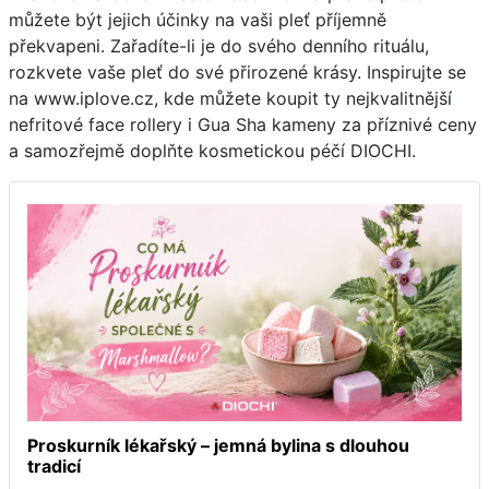
můžete být jejich účinky na vaši pleť příjemně
překvapeni. Zařadíte-li je do svého denního rituálu,
rozkvete vaše pleť do své přirozené krásy. Inspirujte se
na www.iplove.cz, kde můžete koupit ty nejkvalitnější
nefritové face rollery i Gua Sha kameny za příznivé ceny
a samozřejmě doplňte kosmetickou péčí DIOCHI.
Proskurník lékařský – jemná bylina s dlouhou
tradicí