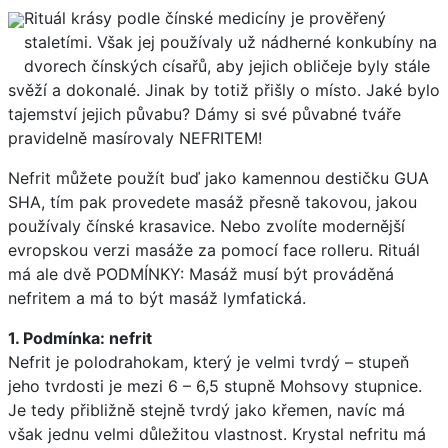
Rituál krásy podle čínské medicíny je prověřený
staletími. Však jej používaly už nádherné konkubíny na
dvorech čínských císařů, aby jejich obličeje byly stále
svěží a dokonalé. Jinak by totiž přišly o místo. Jaké bylo
tajemství jejich půvabu? Dámy si své půvabné tváře
pravidelně masírovaly NEFRITEM!
Nefrit můžete použít buď jako kamennou destičku GUA
SHA, tím pak provedete masáž přesně takovou, jakou
používaly čínské krasavice. Nebo zvolíte modernější
evropskou verzi masáže za pomocí face rolleru. Rituál
má ale dvě PODMÍNKY: Masáž musí být prováděná
nefritem a má to být masáž lymfatická.
1. Podmínka: nefrit
Nefrit je polodrahokam, který je velmi tvrdý – stupeň
jeho tvrdosti je mezi 6 – 6,5 stupně Mohsovy stupnice.
Je tedy přibližně stejně tvrdý jako křemen, navíc má
však jednu velmi důležitou vlastnost. Krystal nefritu má