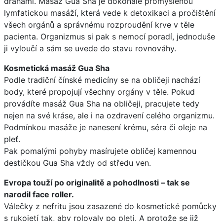
drahami. Masáž Gua Sha je dokonale promyšlenou
lymfatickou masáží, která vede k detoxikaci a pročištění
všech orgánů a správnému rozproudění krve v těle
pacienta. Organizmus si pak s nemocí poradí, jednoduše
ji vyloučí a sám se uvede do stavu rovnováhy.
Kosmetická masáž Gua Sha
Podle tradiční čínské medicíny se na obličeji nachází
body, které propojují všechny orgány v těle. Pokud
provádíte masáž Gua Sha na obličeji, pracujete tedy
nejen na své kráse, ale i na ozdravení celého organizmu.
Podmínkou masáže je nanesení krému, séra či oleje na
pleť.
Pak pomalými pohyby masírujete obličej kamennou
destičkou Gua Sha vždy od středu ven.
Evropa touží po originalitě a pohodlnosti – tak se
narodil face roller.
Válečky z nefritu jsou zasazené do kosmetické pomůcky
s rukojetí tak, aby rolovaly po pleti. A protože se již