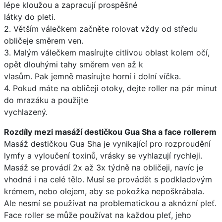
lépe kloužou a zapracují prospěšné
látky do pleti.
2. Větším válečkem začněte rolovat vždy od středu
obličeje směrem ven.
3. Malým válečkem masírujte citlivou oblast kolem očí,
opět dlouhými tahy směrem ven až k
vlasům. Pak jemně masírujte horní i dolní víčka.
4. Pokud máte na obličeji otoky, dejte roller na pár minut
do mrazáku a použijte
vychlazený.
Rozdíly mezi masáží destičkou Gua Sha a face rollerem
Masáž destičkou Gua Sha je vynikající pro rozproudění
lymfy a vyloučení toxinů, vrásky se vyhlazují rychleji.
Masáž se provádí 2x až 3x týdně na obličeji, navíc je
vhodná i na celé tělo. Musí se provádět s podkladovým
krémem, nebo olejem, aby se pokožka nepoškrábala.
Ale nesmí se používat na problematickou a aknózní pleť.
Face roller se může používat na každou pleť, jeho