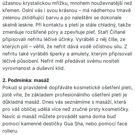
úžasnou krystalickou mřížku, mnohem houževnatější než
křemen. Oslní vás i svou krásnou – má nádhernou tmavě
zelenou zklidňující barvu a po naleštění se dokonale
skelně leskne. Při kontaktu s pletí je stále chladný, takže
zmenšuje rozšířené póry a zpevňuje pleť. Staří Číňané
připisovali nefritu léčivé účinky. Vyráběli z něj číše, ze
kterých pili – věřili, že nefrit dává vodě očistnou sílu. Z
nefritu také vyráběli šperky a amulety, kterým připisovali
léčivé působení. Nefrit měl předávat svému nositeli
vyrovnanost a duševní klid.
2. Podmínka: masáž
Pokud si pravidelně dopřáváte kosmetické ošetření pleti,
jistě víte, že základem profesionálního ošetření pleti je
důkladná masáž. Dnes vás seznámíme s masáží, která
pro váš obličej udělá více než zručné prsty kosmetičky.
Navíc si masáž můžete provádět sama doma buď
pomocí kamenné destičky Gua Sha, nebo pomocí face
rolleru.