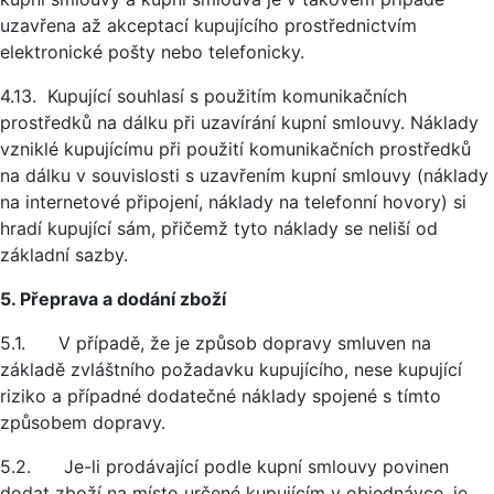
uzavřena až akceptací kupujícího prostřednictvím
elektronické pošty nebo telefonicky.
4.13. Kupující souhlasí s použitím komunikačních
prostředků na dálku při uzavírání kupní smlouvy. Náklady
vzniklé kupujícímu při použití komunikačních prostředků
na dálku v souvislosti s uzavřením kupní smlouvy (náklady
na internetové připojení, náklady na telefonní hovory) si
hradí kupující sám, přičemž tyto náklady se neliší od
základní sazby.
5. Přeprava a dodání zboží
5.1. V případě, že je způsob dopravy smluven na
základě zvláštního požadavku kupujícího, nese kupující
riziko a případné dodatečné náklady spojené s tímto
způsobem dopravy.
5.2. Je-li prodávající podle kupní smlouvy povinen
dodat zboží na místo určené kupujícím v objednávce, je