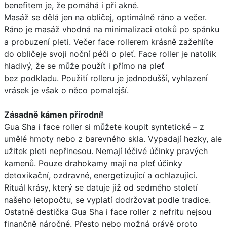
benefitem je, že pomáhá i při akné.
Masáž se dělá jen na obličej, optimálně ráno a večer.
Ráno je masáž vhodná na minimalizaci otoků po spánku
a probuzení pleti. Večer face rollerem krásně zažehlíte
do obličeje svoji noční péči o pleť. Face roller je natolik
hladivý, že se může použít i přímo na pleť
bez podkladu. Použití rolleru je jednodušší, vyhlazení
vrásek je však o něco pomalejší.
Zásadně kámen přírodní!
Gua Sha i face roller si můžete koupit syntetické – z
umělé hmoty nebo z barevného skla. Vypadají hezky, ale
užitek pleti nepřinesou. Nemají léčivé účinky pravých
kamenů. Pouze drahokamy mají na pleť účinky
detoxikační, ozdravné, energetizující a ochlazující.
Rituál krásy, který se datuje již od sedmého století
našeho letopočtu, se vyplatí dodržovat podle tradice.
Ostatně destička Gua Sha i face roller z nefritu nejsou
finančně náročné. Přesto nebo možná právě proto