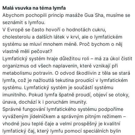
Malá vsuvka na téma lymfa
Abychom pochopili princip masáže Gua Sha, musíme se
seznámit s lymfou.
V Evropě se často hovoří o hodnotách cukru,
cholesterolu a dalších látek v krvi, ale o lymfatickém
systému se mluví mnohem méně. Proč bychom o něj
vlastně měli pečovat?
Lymfatický systém hraje důležitou roli – má za úkol čistit
organizmus od všech naplavenin, které vznikají při
metabolismu potravin. O odvod škodlivin z těla se stará
lymfa, což je nažloutlá tekutina proudící v lymfatickém
systému. Lymfatický systém je součástí systému
imunitního. Pokud lymfa špatně proudí, objeví se otoky,
únava, dochází k i poruchám imunity.
Správné fungování lymfatického systému podpoříme
vyváženým jídelníčkem a správným pitným režimem –
vhodné jsou teplé čaje a velmi prospěšný je kvalitní
lymfatický čaj, který lymfu pomocí speciálních bylin