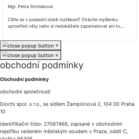
Mgr. Petra Strmisková
Cítíte se v poslední době roztěkaní? Ztrácíte myšlenku
uprostřed věty nebo si nedokážete zapamatovat ani to,...
×
×
obchodní podmínky
Základní údaje
Obchodní podmínky
obchodní společnosti
Diochi spol. s r.o., se sídlem Žampiónová 2, 104 00 Praha
10
identifikační číslo: 27087468, zapsané v obchodním
rejstříku vedeném městským soudem v Praze, oddíl C,
vložka 95305