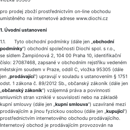
pro prodej zboží prostřednictvím on-line obchodu
umístěného na internetové adrese www.diochi.cz
1. Úvodní ustanovení
1.1. Tyto obchodní podmínky (dále jen „
obchodní
podmínky
“) obchodní společnosti Diochi spol. s r.o.,
se sídlem Žampiónová 2, 104 00 Praha 10, identifikační
číslo: 27087468, zapsané v obchodním rejstříku vedeném
městským soudem v Praze, oddíl C, vložka 95305 (dále
jen „
prodávající
“) upravují v souladu s ustanovením § 1751
odst. 1 zákona č. 89/2012 Sb., občanský zákoník (dále jen
„
občanský zákoník
“) vzájemná práva a povinnosti
smluvních stran vzniklé v souvislosti nebo na základě
kupní smlouvy (dále jen „
kupní smlouva
“) uzavírané mezi
prodávajícím a jinou fyzickou osobou (dále jen „
kupující
“)
prostřednictvím internetového obchodu prodávajícího.
Internetový obchod je prodávajícím provozován na