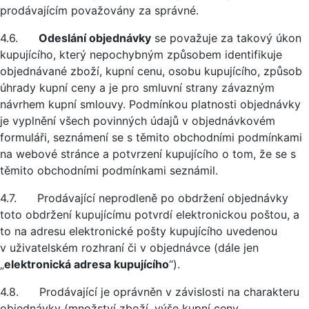
prodávajícím považovány za správné.
4.6.
Odeslání objednávky
se považuje za takový úkon
kupujícího, který nepochybným způsobem identifikuje
objednávané zboží, kupní cenu, osobu kupujícího, způsob
úhrady kupní ceny a je pro smluvní strany závazným
návrhem kupní smlouvy. Podmínkou platnosti objednávky
je vyplnění všech povinných údajů v objednávkovém
formuláři, seznámení se s těmito obchodními podmínkami
na webové stránce a potvrzení kupujícího o tom, že se s
těmito obchodními podmínkami seznámil.
4.7. Prodávající neprodleně po obdržení objednávky
toto obdržení kupujícímu potvrdí elektronickou poštou, a
to na adresu elektronické pošty kupujícího uvedenou
v uživatelském rozhraní či v objednávce (dále jen
„
elektronická adresa kupujícího
“).
4.8. Prodávající je oprávněn v závislosti na charakteru
objednávky (množství zboží, výše kupní ceny,