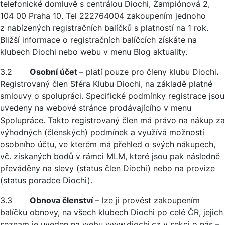
telefonické domluvě s centrálou Diochi, Žampiónová 2,
104 00 Praha 10. Tel 222764004 zakoupením jednoho
z nabízených registračních balíčků s platností na 1 rok.
Bližší informace o registračních balíčcích získáte na
klubech Diochi nebo webu v menu Blog aktuality.
3.2
Osobní účet
– platí pouze pro členy klubu Diochi
.
Registrovaný člen Sféra Klubu Diochi, na základě platné
smlouvy o spolupráci. Specifické podmínky registrace jsou
uvedeny na webové stránce prodávajícího v menu
Spolupráce. Takto registrovaný člen má právo na nákup za
výhodných (členských) podmínek a využívá možností
osobního účtu, ve kterém má přehled o svých nákupech,
vč. získaných bodů v rámci MLM, které jsou pak následně
převáděny na slevy (status člen Diochi) nebo na provize
(status poradce Diochi).
3.3
Obnova členství
– lze ji provést zakoupením
balíčku obnovy, na všech klubech Diochi po celé ČR, jejich
seznam je uveden na webu www.diochi.cz v sekci o nás –