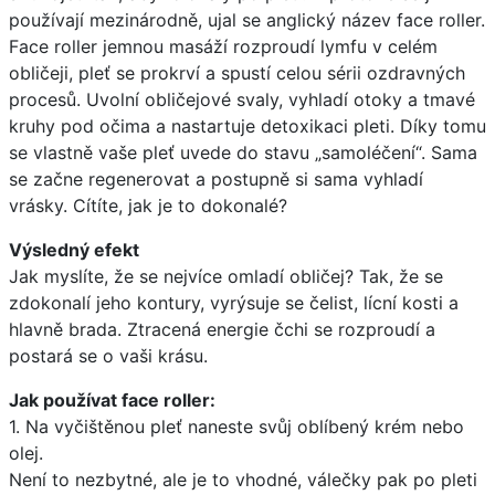
používají mezinárodně, ujal se anglický název face roller.
Face roller jemnou masáží rozproudí lymfu v celém
obličeji, pleť se prokrví a spustí celou sérii ozdravných
procesů. Uvolní obličejové svaly, vyhladí otoky a tmavé
kruhy pod očima a nastartuje detoxikaci pleti. Díky tomu
se vlastně vaše pleť uvede do stavu „samoléčení“. Sama
se začne regenerovat a postupně si sama vyhladí
vrásky. Cítíte, jak je to dokonalé?
Výsledný efekt
Jak myslíte, že se nejvíce omladí obličej? Tak, že se
zdokonalí jeho kontury, vyrýsuje se čelist, lícní kosti a
hlavně brada. Ztracená energie čchi se rozproudí a
postará se o vaši krásu.
Jak používat face roller:
1. Na vyčištěnou pleť naneste svůj oblíbený krém nebo
olej.
Není to nezbytné, ale je to vhodné, válečky pak po pleti