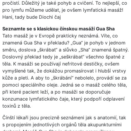
pročistí. Důležitý je také pohyb a cvičení. To nejlepší, co
pro lymfu můžeme udělat, je ovšem lymfatická masáž!
Hani, tady bude Diochi čaj
Seznamte se s klasickou čínskou masáží Gua Sha
Tato masáž je v Evropě prakticky neznámá. Víte, co
znamená Gua Sha v překladu? „Gua“ je pohyb v jednom
směru, doslova „škrábat“ a slůvko „Sha“ znamená špatný.
Doslovný překlad tedy je „seškrábat“ všechno špatné z
těla. K masáži se používají nefritové destičky, ovšem
vymyšlené tak, že dokážou promasírovat i hlubší vrstvy
kůže a pleti. A aby to „škrábání“ nebolelo, provádí se za
pomoci speciálního oleje. Jedná se o masáž celého těla,
při které pacient leží, a po masáži se doporučuje
konzumace lymfatického čaje, který podpoří odplavení
toxinů z těla.
Čínští lékaři jsou precizně seznámeni jak s anatomií, tak
s propojením jednotlivých orgánů těla akupunkturními