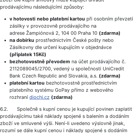
prodávajícímu následujícími způsoby:
v hotovosti
nebo platební kartou
při osobním převzetí
zásilky v provozovně prodávajícího na
adrese Žampiónová 2, 104 00 Praha 10
(zdarma)
na dobírku
prostřednictvím České pošty nebo
Zásilkovny dle určení kupujícím v objednávce
(příplatek 15Kč)
bezhotovostně převodem
na účet prodávajícího č.
2112089045/2700, vedený u společnosti UniCredit
Bank Czech Republic and Slovakia, a.s.
(zdarma)
platební kartou
bezhotovostně prostřednictvím
platebního systému GoPay přímo z webového
rozhraní
diochi.cz
(zdarma)
6.2. Společně s kupní cenou je kupující povinen zaplatit
prodávajícímu také náklady spojené s balením a dodáním
zboží ve smluvené výši. Není-li uvedeno výslovně jinak,
rozumí se dále kupní cenou i náklady spojené s dodáním