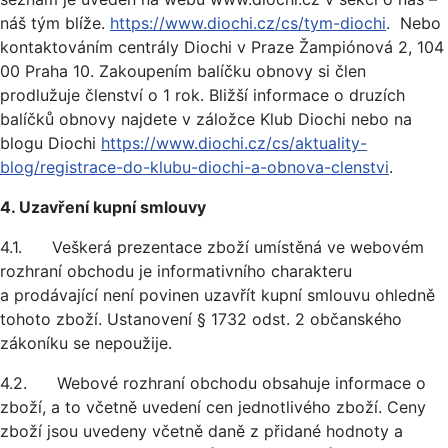
náš tým blíže.
https://www.diochi.cz/cs/tym-diochi
. Nebo
kontaktováním centrály Diochi v Praze Žampiónová 2, 104
00 Praha 10. Zakoupením balíčku obnovy si člen
prodlužuje členství o 1 rok. Bližší informace o druzích
balíčků obnovy najdete v záložce Klub Diochi nebo na
blogu Diochi
https://www.diochi.cz/cs/aktuality-
blog/registrace-do-klubu-diochi-a-obnova-clenstvi
.
4. Uzavření kupní smlouvy
4.1. Veškerá prezentace zboží umístěná ve webovém
rozhraní obchodu je informativního charakteru
a prodávající není povinen uzavřít kupní smlouvu ohledně
tohoto zboží. Ustanovení § 1732 odst. 2 občanského
zákoníku se nepoužije.
4.2. Webové rozhraní obchodu obsahuje informace o
zboží, a to včetně uvedení cen jednotlivého zboží. Ceny
zboží jsou uvedeny včetně daně z přidané hodnoty a