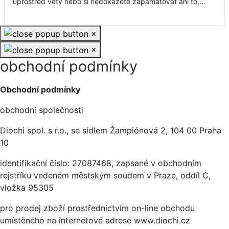
uprostřed věty nebo si nedokážete zapamatovat ani to,...
×
×
obchodní podmínky
Základní údaje
Obchodní podmínky
obchodní společnosti
Diochi spol. s r.o., se sídlem Žampiónová 2, 104 00 Praha
10
identifikační číslo: 27087468, zapsané v obchodním
rejstříku vedeném městským soudem v Praze, oddíl C,
vložka 95305
pro prodej zboží prostřednictvím on-line obchodu
umístěného na internetové adrese www.diochi.cz