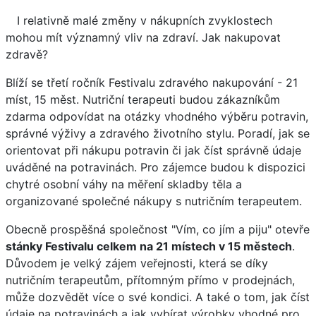
I relativně malé změny v nákupních zvyklostech
mohou mít významný vliv na zdraví. Jak nakupovat
zdravě?
Blíží se třetí ročník Festivalu zdravého nakupování - 21
míst, 15 měst. Nutriční terapeuti budou zákazníkům
zdarma odpovídat na otázky vhodného výběru potravin,
správné výživy a zdravého životního stylu. Poradí, jak se
orientovat při nákupu potravin či jak číst správně údaje
uváděné na potravinách. Pro zájemce budou k dispozici
chytré osobní váhy na měření skladby těla a
organizované společné nákupy s nutričním terapeutem.
Obecně prospěšná společnost "Vím, co jím a piju" otevře
stánky Festivalu celkem na 21 místech v 15 městech
.
Důvodem je velký zájem veřejnosti, která se díky
nutričním terapeutům, přítomným přímo v prodejnách,
může dozvědět více o své kondici. A také o tom, jak číst
údaje na potravinách a jak vybírat výrobky vhodné pro