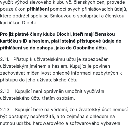
využít výhod slevového klubu vč. členských cen, provede
pouze úkon
přihlášení
pomocí svých přihlašovacích údajů,
které obdržel spolu se Smlouvou o spolupráci a členskou
kartičkou Diochi.
Pro již platné členy klubu Diochi, kteří mají členskou
kartičku s ID a heslem, platí stejné přístupové údaje do
přihlášení se do eshopu, jako do Osobního účtu.
2.1.1. Přístup k uživatelskému účtu je zabezpečen
uživatelským jménem a heslem. Kupující je povinen
zachovávat mlčenlivost ohledně informací nezbytných k
přístupu do jeho uživatelského účtu.
2.1.2 Kupující není oprávněn umožnit využívání
uživatelského účtu třetím osobám.
2.1.3 Kupující bere na vědomí, že uživatelský účet nemusí
být dostupný nepřetržitě, a to zejména s ohledem na
nutnou údržbu hardwarového a softwarového vybavení