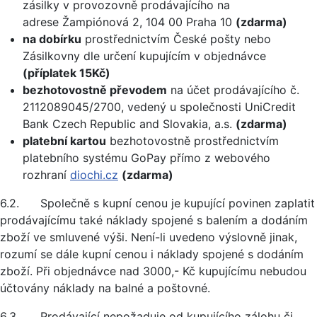
zásilky v provozovně prodávajícího na
adrese Žampiónová 2, 104 00 Praha 10
(zdarma)
na dobírku
prostřednictvím České pošty nebo
Zásilkovny dle určení kupujícím v objednávce
(příplatek 15Kč)
bezhotovostně převodem
na účet prodávajícího č.
2112089045/2700, vedený u společnosti UniCredit
Bank Czech Republic and Slovakia, a.s.
(zdarma)
platební kartou
bezhotovostně prostřednictvím
platebního systému GoPay přímo z webového
rozhraní
diochi.cz
(zdarma)
6.2. Společně s kupní cenou je kupující povinen zaplatit
prodávajícímu také náklady spojené s balením a dodáním
zboží ve smluvené výši. Není-li uvedeno výslovně jinak,
rozumí se dále kupní cenou i náklady spojené s dodáním
zboží. Při objednávce nad 3000,- Kč kupujícímu nebudou
účtovány náklady na balné a poštovné.
6.3. Prodávající nepožaduje od kupujícího zálohu či