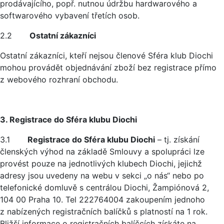
prodávajícího, popř. nutnou údržbu hardwarového a
softwarového vybavení třetích osob.
2.2
Ostatní zákazníci
Ostatní zákazníci, kteří nejsou členové Sféra klub Diochi
mohou provádět objednávání zboží bez registrace přímo
z webového rozhraní obchodu.
3. Registrace do Sféra klubu Diochi
3.1
Registrace do Sféra klubu Diochi
– tj. získání
členských výhod na základě Smlouvy a spolupráci lze
provést pouze na jednotlivých klubech Diochi, jejichž
adresy jsou uvedeny na webu v sekci „o nás“ nebo po
telefonické domluvě s centrálou Diochi, Žampiónová 2,
104 00 Praha 10. Tel 222764004 zakoupením jednoho
z nabízených registračních balíčků s platností na 1 rok.
Bližší informace o registračních balíčcích získáte na