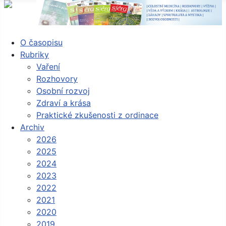
O časopisu
Rubriky
Vaření
Rozhovory
Osobní rozvoj
Zdraví a krása
Praktické zkušenosti z ordinace
Archiv
2026
2025
2024
2023
2022
2021
2020
2019