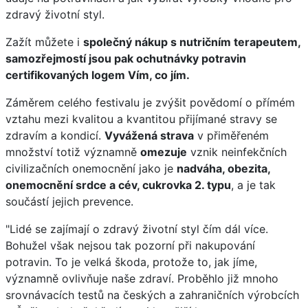
zdravý životní styl.
Zažít můžete i
společný nákup s nutričním terapeutem,
samozřejmostí jsou pak ochutnávky potravin
certifikovaných logem Vím, co jím.
Záměrem celého festivalu je zvýšit povědomí o přímém
vztahu mezi kvalitou a kvantitou přijímané stravy se
zdravím a kondicí.
Vyvážená strava
v přiměřeném
množství totiž významně
omezuje
vznik neinfekčních
civilizačních onemocnění jako je
nadváha, obezita,
onemocnění srdce a cév, cukrovka 2. typu
, a je tak
součástí jejich prevence.
"Lidé se zajímají o zdravý životní styl čím dál více.
Bohužel však nejsou tak pozorní při nakupování
potravin. To je velká škoda, protože to, jak jíme,
významně ovlivňuje naše zdraví. Proběhlo již mnoho
srovnávacích testů na českých a zahraničních výrobcích