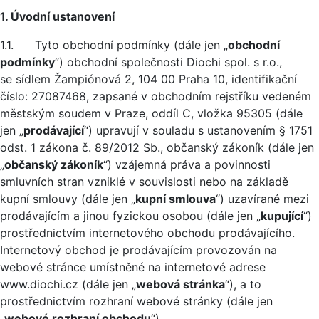
1. Úvodní ustanovení
1.1. Tyto obchodní podmínky (dále jen „
obchodní
podmínky
“) obchodní společnosti Diochi spol. s r.o.,
se sídlem Žampiónová 2, 104 00 Praha 10, identifikační
číslo: 27087468, zapsané v obchodním rejstříku vedeném
městským soudem v Praze, oddíl C, vložka 95305 (dále
jen „
prodávající
“) upravují v souladu s ustanovením § 1751
odst. 1 zákona č. 89/2012 Sb., občanský zákoník (dále jen
„
občanský zákoník
“) vzájemná práva a povinnosti
smluvních stran vzniklé v souvislosti nebo na základě
kupní smlouvy (dále jen „
kupní smlouva
“) uzavírané mezi
prodávajícím a jinou fyzickou osobou (dále jen „
kupující
“)
prostřednictvím internetového obchodu prodávajícího.
Internetový obchod je prodávajícím provozován na
webové stránce umístněné na internetové adrese
www.diochi.cz (dále jen „
webová stránka
“), a to
prostřednictvím rozhraní webové stránky (dále jen
„
webové rozhraní obchodu
“).