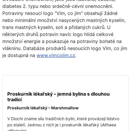
diabetes 2. typu nebo srdečně-cévní onemocnění.
Potraviny nesoucí logo "Vím, co jím" obsahují žádné
nebo minimální množství nasycených mastných kyselin,
trans mastných kyselin, soli a přidaných cukrů. U
některých druhů potravin navíc logo hlídá celkové
množství energie a poukazuje na potraviny bohaté na
vlákninu. Databáze produktů nesoucích logo Vím, co jím
je dostupná na
www.vimcojim.cz
.
Proskurník lékařský – jemná bylina s dlouhou
tradicí
Proskurník lékařský – Marshmallow
V Diochi známe sílu tradičních bylin, které provázejí lidstvo
po staletí. Jednou z nich je i proskurník lékařský (
Althaea
officinalis
),...