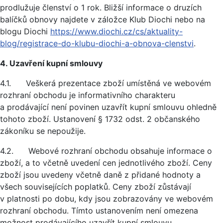
prodlužuje členství o 1 rok. Bližší informace o druzích
balíčků obnovy najdete v záložce Klub Diochi nebo na
blogu Diochi
https://www.diochi.cz/cs/aktuality-
blog/registrace-do-klubu-diochi-a-obnova-clenstvi
.
4. Uzavření kupní smlouvy
4.1. Veškerá prezentace zboží umístěná ve webovém
rozhraní obchodu je informativního charakteru
a prodávající není povinen uzavřít kupní smlouvu ohledně
tohoto zboží. Ustanovení § 1732 odst. 2 občanského
zákoníku se nepoužije.
4.2. Webové rozhraní obchodu obsahuje informace o
zboží, a to včetně uvedení cen jednotlivého zboží. Ceny
zboží jsou uvedeny včetně daně z přidané hodnoty a
všech souvisejících poplatků. Ceny zboží zůstávají
v platnosti po dobu, kdy jsou zobrazovány ve webovém
rozhraní obchodu. Tímto ustanovením není omezena
možnost prodávajícího uzavřít kupní smlouvu