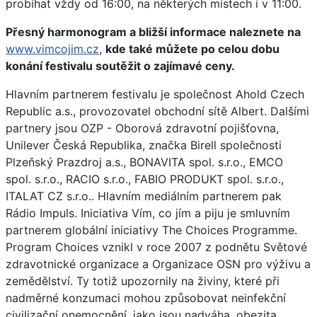
probíhat vždy od 16:00, na některých místech i v 11:00.
Přesný harmonogram a bližší informace naleznete na
www.vimcojim.cz
,
kde také můžete po celou dobu
konání festivalu soutěžit o zajímavé ceny.
Hlavním partnerem festivalu je společnost Ahold Czech
Republic a.s., provozovatel obchodní sítě Albert. Dalšími
partnery jsou OZP - Oborová zdravotní pojišťovna,
Unilever Česká Republika, značka Birell společnosti
Plzeňský Prazdroj a.s., BONAVITA spol. s.r.o., EMCO
spol. s.r.o., RACIO s.r.o., FABIO PRODUKT spol. s.r.o.,
ITALAT CZ s.r.o.. Hlavním mediálním partnerem pak
Rádio Impuls. Iniciativa Vím, co jím a piju je smluvním
partnerem globální iniciativy The Choices Programme.
Program Choices vznikl v roce 2007 z podnětu Světové
zdravotnické organizace a Organizace OSN pro výživu a
zemědělství. Ty totiž upozornily na živiny, které při
nadměrné konzumaci mohou způsobovat neinfekční
civilizační onemocnění, jako jsou nadváha, obezita,