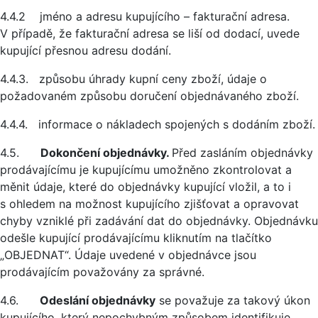
4.4.2 jméno a adresu kupujícího – fakturační adresa.
V případě, že fakturační adresa se liší od dodací, uvede
kupující přesnou adresu dodání.
4.4.3. způsobu úhrady kupní ceny zboží, údaje o
požadovaném způsobu doručení objednávaného zboží.
4.4.4. informace o nákladech spojených s dodáním zboží.
4.5.
Dokončení objednávky.
Před zasláním objednávky
prodávajícímu je kupujícímu umožněno zkontrolovat a
měnit údaje, které do objednávky kupující vložil, a to i
s ohledem na možnost kupujícího zjišťovat a opravovat
chyby vzniklé při zadávání dat do objednávky. Objednávku
odešle kupující prodávajícímu kliknutím na tlačítko
„OBJEDNAT“. Údaje uvedené v objednávce jsou
prodávajícím považovány za správné.
4.6.
Odeslání objednávky
se považuje za takový úkon
kupujícího, který nepochybným způsobem identifikuje