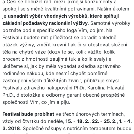
a Češi se bohužel řadí mezi laxnější konzumenty a
spokojí se s méně kvalitními potravinami. Naším úkolem
je
usnadnit výběr vhodných výrobků, které splňují
základní požadavky racionální výživy
. Samotné výrobky
poznáte podle specifického loga Vím, co jím. Na
Festivalu budete mít příležitost se poradit ohledně
otázek výživy, změřit krevní tlak či si otestovat složení
těla na chytré váze (dozvíte se, kolik vážíte, kolik
procent z hmotnosti zaujímá tuk a kolik svaly) a
ukážeme si, jak by měla vypadat skladba správného
rodinného nákupu, kde nesmí chybět poměrné
zastoupení všech důležitých živin.", přibližuje smysl
Festivalu zdravého nakupování PhDr. Karolína Hlavatá,
Ph.D., dietoložka a odborný garant obecně prospěšné
společnosti Vím, co jím a piju.
Festival bude probíhat
ve třech únorových termínech,
vždy od čtvrtku do neděle,
15. - 18. 2., 22. - 25. 2., 1. - 4.
3. 2018
. Společné nákupy s nutričním terapeutem budou