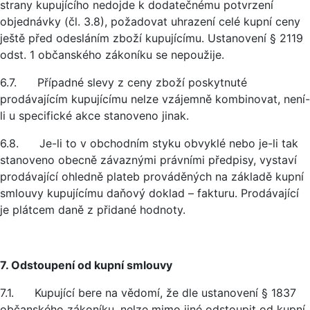
strany kupujícího nedojde k dodatečnému potvrzení
objednávky (čl. 3.8), požadovat uhrazení celé kupní ceny
ještě před odesláním zboží kupujícímu. Ustanovení § 2119
odst. 1 občanského zákoníku se nepoužije.
6.7. Případné slevy z ceny zboží poskytnuté
prodávajícím kupujícímu nelze vzájemně kombinovat, není-
li u specifické akce stanoveno jinak.
6.8. Je-li to v obchodním styku obvyklé nebo je-li tak
stanoveno obecně závaznými právními předpisy, vystaví
prodávající ohledně plateb prováděných na základě kupní
smlouvy kupujícímu daňový doklad – fakturu. Prodávající
je plátcem daně z přidané hodnoty.
7. Odstoupení od kupní smlouvy
7.1. Kupující bere na vědomí, že dle ustanovení § 1837
občanského zákoníku, nelze mimo jiné odstoupit od kupní