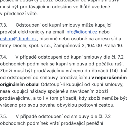
musí být prodávajícímu odesláno ve lhůtě uvedené
v předchozí větě.
7.3. Odstoupení od kupní smlouvy může kupující
provést elektronicky na email
info@diochi.cz
nebo
eshop@diochi.cz
, písemně nebo osobně na adresu sídla
firmy Diochi, spol. s r.o., Žampiónová 2, 104 00 Praha 10.
7.4. V případě odstoupení od kupní smlouvy dle čl. 7.2
obchodních podmínek se kupní smlouva od počátku ruší.
Zboží musí být prodávajícímu vráceno do čtrnácti (14) dnů
od odstoupení od smlouvy prodávajícímu
v neporušeném
originálním obalu
! Odstoupí-li kupující od kupní smlouvy,
nese kupující náklady spojené s navrácením zboží
prodávajícímu, a to i v tom případě, kdy zboží nemůže být
vráceno pro svou povahu obvyklou poštovní cestou.
7.5. V případě odstoupení od smlouvy dle čl. 7.2
obchodních podmínek vrátí prodávající peněžní