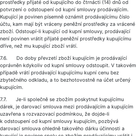
prostředky přijaté od kupujícího do čtrnácti (14) dnů od
potvrzení o odstoupení od kupní smlouvy prodávajícím.
Kupující je povinen písemně oznámit prodávajícímu číslo
účtu, kam mají být vráceny peněžní prostředky za vrácené
zboží. Odstoupí-li kupující od kupní smlouvy, prodávající
není povinen vrátit přijaté peněžní prostředky kupujícímu
dříve, než mu kupující zboží vrátí.
7.6. Do doby převzetí zboží kupujícím je prodávající
oprávněn kdykoliv od kupní smlouvy odstoupit. V takovém
případě vrátí prodávající kupujícímu kupní cenu bez
zbytečného odkladu, a to bezhotovostně na účet určený
kupujícím.
7.7. Je-li společně se zbožím poskytnut kupujícímu
dárek, je darovací smlouva mezi prodávajícím a kupujícím
uzavřena s rozvazovací podmínkou, že dojde-li
k odstoupení od kupní smlouvy kupujícím, pozbývá
darovací smlouva ohledně takového dárku účinnosti a
kupující je povinen spolu se zbožím prodávajícímu vrátit i