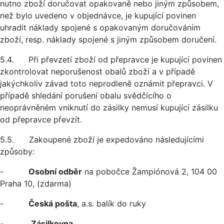
nutno zboží doručovat opakovaně nebo jiným způsobem,
než bylo uvedeno v objednávce, je kupující povinen
uhradit náklady spojené s opakovaným doručováním
zboží, resp. náklady spojené s jiným způsobem doručení.
5.4. Při převzetí zboží od přepravce je kupující povinen
zkontrolovat neporušenost obalů zboží a v případě
jakýchkoliv závad toto neprodleně oznámit přepravci. V
případě shledání porušení obalu svědčícího o
neoprávněném vniknutí do zásilky nemusí kupující zásilku
od přepravce převzít.
5.5. Zakoupené zboží je expedováno následujícími
způsoby:
-
Osobní odběr
na pobočce Žampiónová 2, 104 00
Praha 10, (zdarma)
-
Česká pošta
, a.s. balík do ruky
-
Zásilkovna