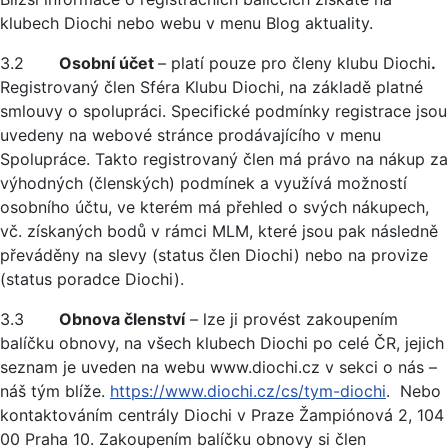
klubech Diochi nebo webu v menu Blog aktuality.
3.2
Osobní účet
– platí pouze pro členy klubu Diochi
.
Registrovaný člen Sféra Klubu Diochi, na základě platné
smlouvy o spolupráci. Specifické podmínky registrace jsou
uvedeny na webové stránce prodávajícího v menu
Spolupráce. Takto registrovaný člen má právo na nákup za
výhodných (členských) podmínek a využívá možností
osobního účtu, ve kterém má přehled o svých nákupech,
vč. získaných bodů v rámci MLM, které jsou pak následně
převáděny na slevy (status člen Diochi) nebo na provize
(status poradce Diochi).
3.3
Obnova členství
– lze ji provést zakoupením
balíčku obnovy, na všech klubech Diochi po celé ČR, jejich
seznam je uveden na webu www.diochi.cz v sekci o nás –
náš tým blíže.
https://www.diochi.cz/cs/tym-diochi
. Nebo
kontaktováním centrály Diochi v Praze Žampiónová 2, 104
00 Praha 10. Zakoupením balíčku obnovy si člen