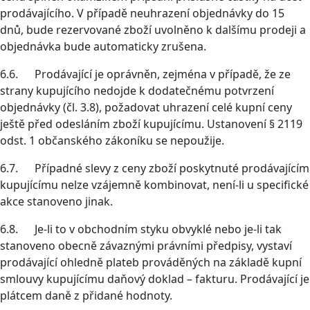
prodávajícího. V případě neuhrazení objednávky do 15
dnů, bude rezervované zboží uvolněno k dalšímu prodeji a
objednávka bude automaticky zrušena.
6.6. Prodávající je oprávněn, zejména v případě, že ze
strany kupujícího nedojde k dodatečnému potvrzení
objednávky (čl. 3.8), požadovat uhrazení celé kupní ceny
ještě před odesláním zboží kupujícímu. Ustanovení § 2119
odst. 1 občanského zákoníku se nepoužije.
6.7. Případné slevy z ceny zboží poskytnuté prodávajícím
kupujícímu nelze vzájemně kombinovat, není-li u specifické
akce stanoveno jinak.
6.8. Je-li to v obchodním styku obvyklé nebo je-li tak
stanoveno obecně závaznými právními předpisy, vystaví
prodávající ohledně plateb prováděných na základě kupní
smlouvy kupujícímu daňový doklad – fakturu. Prodávající je
plátcem daně z přidané hodnoty.