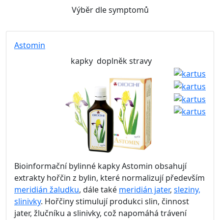
Výběr dle symptomů
Astomin
kapky
doplněk stravy
Bioinformační bylinné kapky Astomin obsahují
extrakty hořčin z bylin, které normalizují především
meridián žaludku
, dále také
meridián jater
,
sleziny,
slinivky
. Hořčiny stimulují produkci slin, činnost
jater, žlučníku a slinivky, což napomáhá trávení