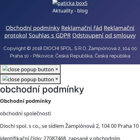
Aktuality - blog
Obchodní podmínky
Reklamační řád
Reklamační
protokol
Souhlas s GDPR
Odstoupení od smlouvy
Copyright © 2018 DIOCHI SPOL. S R.O, Žampiónová 2, 104 00
Praha 10 - Pitkovice, Česká Republika, Česká republika
×
×
obchodní podmínky
Obchodní podmínky
obchodní společnosti
Diochi spol. s r.o., se sídlem Žampiónová 2, 104 00 Praha 10
identifikační číslo: 27087468, zapsané v obchodním