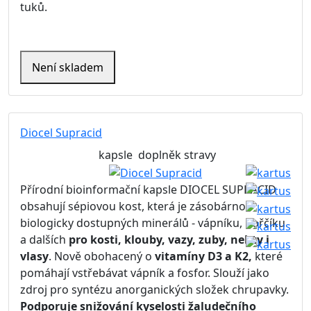
tuků.
Není skladem
Diocel Supracid
kapsle
doplněk stravy
Přírodní bioinformační kapsle DIOCEL SUPRACID
obsahují sépiovou kost, která je zásobárnou
biologicky dostupných minerálů - vápníku, hořčíku
a dalších
pro kosti, klouby, vazy, zuby, nehty i
vlasy
. Nově obohacený o
vitamíny D3 a K2,
které
pomáhají vstřebávat vápník a fosfor. Slouží jako
zdroj pro syntézu anorganických složek chrupavky.
Podporuje snižování kyselosti žaludečního