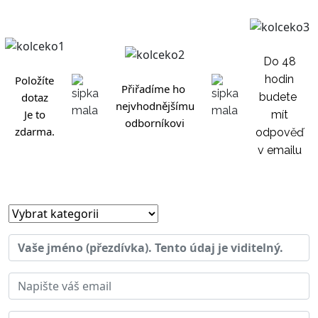
Do 48
hodin
Položíte
Přiřadíme ho
dotaz
budete
nejvhodnějšímu
Je to
mít
odborníkovi
zdarma.
odpověď
v emailu