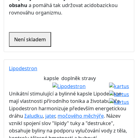
obsahu
a pomáhá tak udržovat acidobazickou
rovnováhu organizmu.
Není skladem
Lipodestron
kapsle
doplněk stravy
Unikátní stimulující a bylinné kapsle Lipodestron
mají vlastnosti přírodního tonika a životabudiče.
Lipodestron harmonizuje především energetickou
dráhu
žaludku
,
jater
,
močového měchýře
. Název
vznikl spojení slov "lipidy" tuky a "destrukce",
obsahuje byliny na podporu
vylučování vody z těla,
kontrolu tělesné hmotnosti a hubnutí,