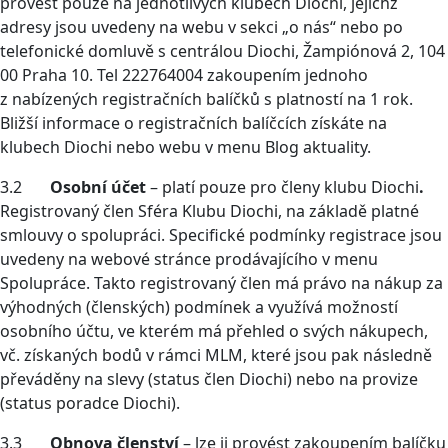
provést pouze na jednotlivých klubech Diochi, jejichž
adresy jsou uvedeny na webu v sekci „o nás“ nebo po
telefonické domluvě s centrálou Diochi, Žampiónová 2, 104
00 Praha 10. Tel 222764004 zakoupením jednoho
z nabízených registračních balíčků s platností na 1 rok.
Bližší informace o registračních balíčcích získáte na
klubech Diochi nebo webu v menu Blog aktuality.
3.2
Osobní účet
– platí pouze pro členy klubu Diochi
.
Registrovaný člen Sféra Klubu Diochi, na základě platné
smlouvy o spolupráci. Specifické podmínky registrace jsou
uvedeny na webové stránce prodávajícího v menu
Spolupráce. Takto registrovaný člen má právo na nákup za
výhodných (členských) podmínek a využívá možností
osobního účtu, ve kterém má přehled o svých nákupech,
vč. získaných bodů v rámci MLM, které jsou pak následně
převáděny na slevy (status člen Diochi) nebo na provize
(status poradce Diochi).
3.3
Obnova členství
– lze ji provést zakoupením balíčku