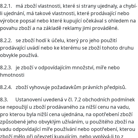
8.2.1. má zboží vlastnosti, které si strany ujednaly, a chybí-
li ujednání, má takové vlastnosti, které prodávající nebo
výrobce popsal nebo které kupující očekával s ohledem na
povahu zboží a na základě reklamy jimi prováděné.
8.2.2. se zboží hodí k účelu, který pro jeho použití
prodávající uvádí nebo ke kterému se zboží tohoto druhu
obvykle používá.
8.2.3. je zboží v odpovídajícím množství, míře nebo
hmotnosti
8.2.4. zboží vyhovuje požadavkům právních předpisů.
8.3. Ustanovení uvedená v čl. 7.2 obchodních podmínek
se nepoužijí u zboží prodávaného za nižší cenu na vadu,
pro kterou byla nižší cena ujednána, na opotřebení zboží
způsobené jeho obvyklým užíváním, u použitého zboží na
vadu odpovídající míře používání nebo opotřebení, kterou
zboží mělo při převzetí kupujícím, nebo vyplývá-li to z