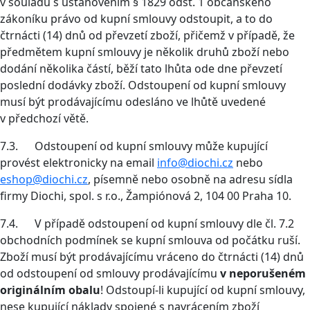
v souladu s ustanovením § 1829 odst. 1 občanského
zákoníku právo od kupní smlouvy odstoupit, a to do
čtrnácti (14) dnů od převzetí zboží, přičemž v případě, že
předmětem kupní smlouvy je několik druhů zboží nebo
dodání několika částí, běží tato lhůta ode dne převzetí
poslední dodávky zboží. Odstoupení od kupní smlouvy
musí být prodávajícímu odesláno ve lhůtě uvedené
v předchozí větě.
7.3. Odstoupení od kupní smlouvy může kupující
provést elektronicky na email
info@diochi.cz
nebo
eshop@diochi.cz
, písemně nebo osobně na adresu sídla
firmy Diochi, spol. s r.o., Žampiónová 2, 104 00 Praha 10.
7.4. V případě odstoupení od kupní smlouvy dle čl. 7.2
obchodních podmínek se kupní smlouva od počátku ruší.
Zboží musí být prodávajícímu vráceno do čtrnácti (14) dnů
od odstoupení od smlouvy prodávajícímu
v neporušeném
originálním obalu
! Odstoupí-li kupující od kupní smlouvy,
nese kupující náklady spojené s navrácením zboží