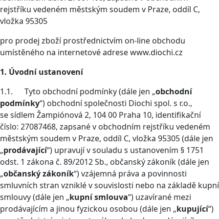
rejstříku vedeném městským soudem v Praze, oddíl C,
vložka 95305
pro prodej zboží prostřednictvím on-line obchodu
umístěného na internetové adrese www.diochi.cz
1. Úvodní ustanovení
1.1. Tyto obchodní podmínky (dále jen „
obchodní
podmínky
“) obchodní společnosti Diochi spol. s r.o.,
se sídlem Žampiónová 2, 104 00 Praha 10, identifikační
číslo: 27087468, zapsané v obchodním rejstříku vedeném
městským soudem v Praze, oddíl C, vložka 95305 (dále jen
„
prodávající
“) upravují v souladu s ustanovením § 1751
odst. 1 zákona č. 89/2012 Sb., občanský zákoník (dále jen
„
občanský zákoník
“) vzájemná práva a povinnosti
smluvních stran vzniklé v souvislosti nebo na základě kupní
smlouvy (dále jen „
kupní smlouva
“) uzavírané mezi
prodávajícím a jinou fyzickou osobou (dále jen „
kupující
“)