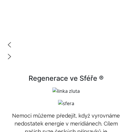
Chci levnější ceny
Chci levnější ceny
Chci levnější ceny
Chci levnější ceny
Chci levnější ceny
Chci levnější ceny
Regenerace ve Sféře ®
Nemoci můžeme předejít, když vyrovnáme
nedostatek energie v meridiánech. Cílem
našich ryze českých přípravků je