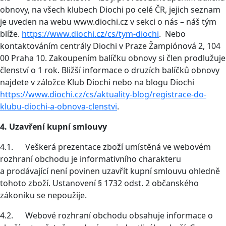
obnovy, na všech klubech Diochi po celé ČR, jejich seznam
je uveden na webu www.diochi.cz v sekci o nás – náš tým
blíže.
https://www.diochi.cz/cs/tym-diochi
. Nebo
kontaktováním centrály Diochi v Praze Žampiónová 2, 104
00 Praha 10. Zakoupením balíčku obnovy si člen prodlužuje
členství o 1 rok. Bližší informace o druzích balíčků obnovy
najdete v záložce Klub Diochi nebo na blogu Diochi
https://www.diochi.cz/cs/aktuality-blog/registrace-do-
klubu-diochi-a-obnova-clenstvi
.
4. Uzavření kupní smlouvy
4.1. Veškerá prezentace zboží umístěná ve webovém
rozhraní obchodu je informativního charakteru
a prodávající není povinen uzavřít kupní smlouvu ohledně
tohoto zboží. Ustanovení § 1732 odst. 2 občanského
zákoníku se nepoužije.
4.2. Webové rozhraní obchodu obsahuje informace o