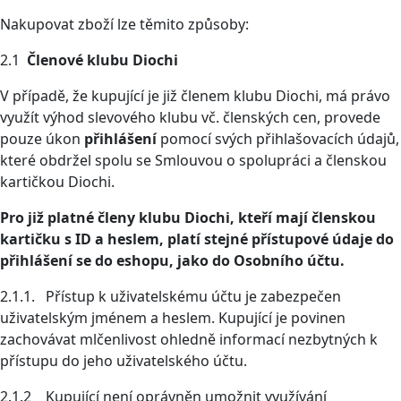
Nakupovat zboží lze těmito způsoby:
2.1
Členové klubu Diochi
V případě, že kupující je již členem klubu Diochi, má právo
využít výhod slevového klubu vč. členských cen, provede
pouze úkon
přihlášení
pomocí svých přihlašovacích údajů,
které obdržel spolu se Smlouvou o spolupráci a členskou
kartičkou Diochi.
Pro již platné členy klubu Diochi, kteří mají členskou
kartičku s ID a heslem, platí stejné přístupové údaje do
přihlášení se do eshopu, jako do Osobního účtu.
2.1.1. Přístup k uživatelskému účtu je zabezpečen
uživatelským jménem a heslem. Kupující je povinen
zachovávat mlčenlivost ohledně informací nezbytných k
přístupu do jeho uživatelského účtu.
2.1.2 Kupující není oprávněn umožnit využívání