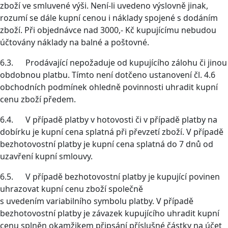
zboží ve smluvené výši. Není-li uvedeno výslovně jinak,
rozumí se dále kupní cenou i náklady spojené s dodáním
zboží. Při objednávce nad 3000,- Kč kupujícímu nebudou
účtovány náklady na balné a poštovné.
6.3. Prodávající nepožaduje od kupujícího zálohu či jinou
obdobnou platbu. Tímto není dotčeno ustanovení čl. 4.6
obchodních podmínek ohledně povinnosti uhradit kupní
cenu zboží předem.
6.4. V případě platby v hotovosti či v případě platby na
dobírku je kupní cena splatná při převzetí zboží. V případě
bezhotovostní platby je kupní cena splatná do 7 dnů od
uzavření kupní smlouvy.
6.5. V případě bezhotovostní platby je kupující povinen
uhrazovat kupní cenu zboží společně
s uvedením variabilního symbolu platby. V případě
bezhotovostní platby je závazek kupujícího uhradit kupní
cenu splněn okamžikem připsání příslušné částky na účet