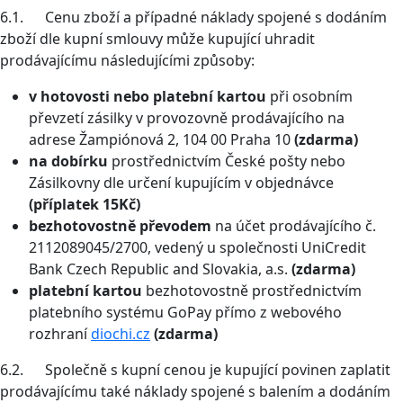
6.1. Cenu zboží a případné náklady spojené s dodáním
zboží dle kupní smlouvy může kupující uhradit
prodávajícímu následujícími způsoby:
v hotovosti
nebo platební kartou
při osobním
převzetí zásilky v provozovně prodávajícího na
adrese Žampiónová 2, 104 00 Praha 10
(zdarma)
na dobírku
prostřednictvím České pošty nebo
Zásilkovny dle určení kupujícím v objednávce
(příplatek 15Kč)
bezhotovostně převodem
na účet prodávajícího č.
2112089045/2700, vedený u společnosti UniCredit
Bank Czech Republic and Slovakia, a.s.
(zdarma)
platební kartou
bezhotovostně prostřednictvím
platebního systému GoPay přímo z webového
rozhraní
diochi.cz
(zdarma)
6.2. Společně s kupní cenou je kupující povinen zaplatit
prodávajícímu také náklady spojené s balením a dodáním