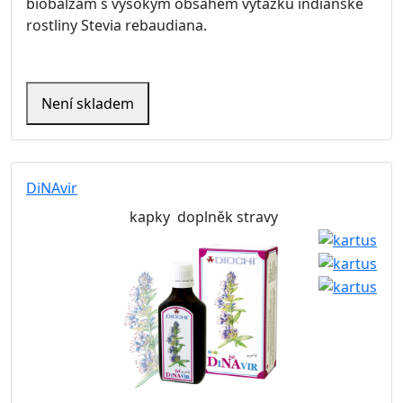
biobalzám s vysokým obsahem výtažků indiánské
rostliny Stevia rebaudiana.
Není skladem
DiNAvir
kapky
doplněk stravy