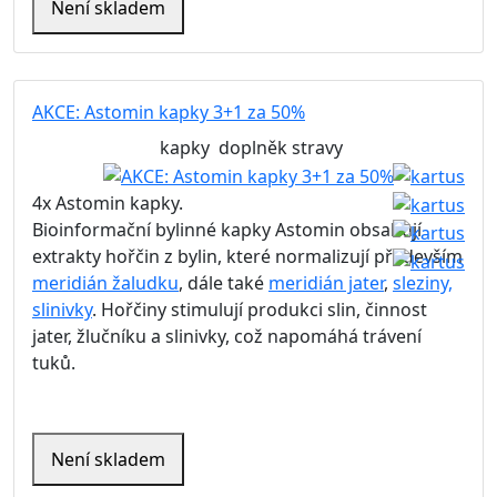
Není skladem
AKCE: Astomin kapky 3+1 za 50%
kapky
doplněk stravy
4x Astomin kapky.
Bioinformační bylinné kapky Astomin obsahují
extrakty hořčin z bylin, které normalizují především
meridián žaludku
, dále také
meridián jater
,
sleziny,
slinivky
. Hořčiny stimulují produkci slin, činnost
jater, žlučníku a slinivky, což napomáhá trávení
tuků.
Není skladem