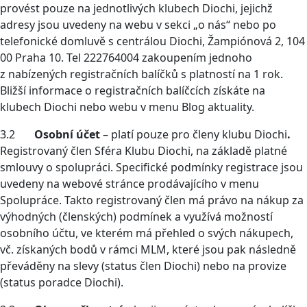
provést pouze na jednotlivých klubech Diochi, jejichž
adresy jsou uvedeny na webu v sekci „o nás“ nebo po
telefonické domluvě s centrálou Diochi, Žampiónová 2, 104
00 Praha 10. Tel 222764004 zakoupením jednoho
z nabízených registračních balíčků s platností na 1 rok.
Bližší informace o registračních balíčcích získáte na
klubech Diochi nebo webu v menu Blog aktuality.
3.2
Osobní účet
– platí pouze pro členy klubu Diochi
.
Registrovaný člen Sféra Klubu Diochi, na základě platné
smlouvy o spolupráci. Specifické podmínky registrace jsou
uvedeny na webové stránce prodávajícího v menu
Spolupráce. Takto registrovaný člen má právo na nákup za
výhodných (členských) podmínek a využívá možností
osobního účtu, ve kterém má přehled o svých nákupech,
vč. získaných bodů v rámci MLM, které jsou pak následně
převáděny na slevy (status člen Diochi) nebo na provize
(status poradce Diochi).