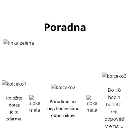
Poradna
Do 48
hodin
Položíte
Přiřadíme ho
dotaz
budete
nejvhodnějšímu
Je to
mít
odborníkovi
zdarma.
odpověď
v emailu