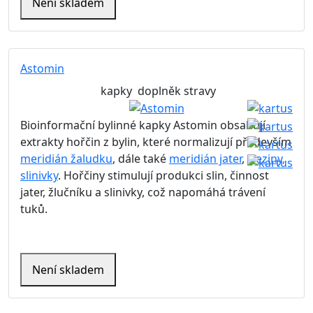
Není skladem
Astomin
kapky
doplněk stravy
Bioinformační bylinné kapky Astomin obsahují
extrakty hořčin z bylin, které normalizují především
meridián žaludku
, dále také
meridián jater
,
sleziny,
slinivky
. Hořčiny stimulují produkci slin, činnost
jater, žlučníku a slinivky, což napomáhá trávení
tuků.
Není skladem