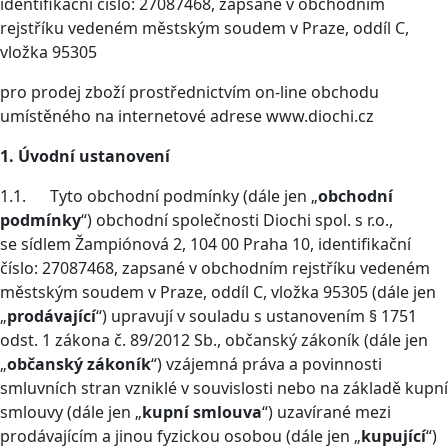
identifikační číslo: 27087468, zapsané v obchodním
rejstříku vedeném městským soudem v Praze, oddíl C,
vložka 95305
pro prodej zboží prostřednictvím on-line obchodu
umístěného na internetové adrese www.diochi.cz
1. Úvodní ustanovení
1.1. Tyto obchodní podmínky (dále jen „
obchodní
podmínky
“) obchodní společnosti Diochi spol. s r.o.,
se sídlem Žampiónová 2, 104 00 Praha 10, identifikační
číslo: 27087468, zapsané v obchodním rejstříku vedeném
městským soudem v Praze, oddíl C, vložka 95305 (dále jen
„
prodávající
“) upravují v souladu s ustanovením § 1751
odst. 1 zákona č. 89/2012 Sb., občanský zákoník (dále jen
„
občanský zákoník
“) vzájemná práva a povinnosti
smluvních stran vzniklé v souvislosti nebo na základě kupní
smlouvy (dále jen „
kupní smlouva
“) uzavírané mezi
prodávajícím a jinou fyzickou osobou (dále jen „
kupující
“)