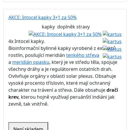
AKCE: Intocel kapky 3+1 za 50%
kapky
doplněk stravy
4x Intocel kapky.
Bioinformační bylinné kapky vyrobené z extraktů
rostlin, posilující meridián
tenkého střeva
a
meridián opasku
, který je ve středu těla, s
pojuje
všechny dráhy a je regulátorem ostatních drah.
Ovlivňuje orgány v oblasti solar plexus. Obsahuje
vysoké procento tříslovin, které mají ochranný
charakter na trávení a střeva. Dále obsahuje
dračí
krev,
kterou hojně využívají peruánští indiáni jak
zevně, tak vnitřně.
Není skladem