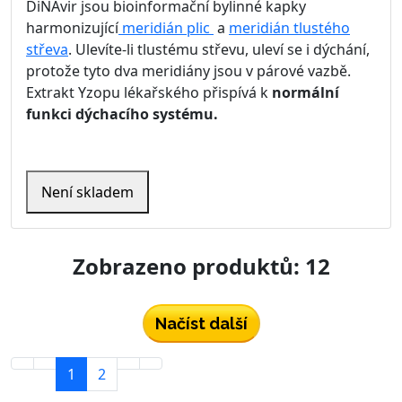
DiNAvir jsou bioinformační bylinné kapky
harmonizující
meridián plic
a
meridián tlustého
střeva
. Ulevíte-li tlustému střevu, uleví se i dýchání,
protože tyto dva meridiány jsou v párové vazbě.
Extrakt Yzopu lékařského přispívá k
normální
funkci dýchacího systému.
Není skladem
Zobrazeno produktů: 12
Načíst další
1
2