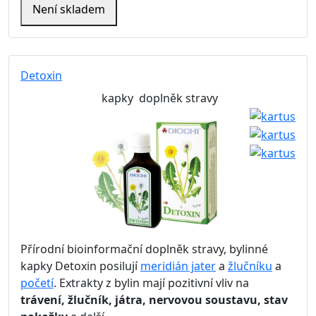
Není skladem
Detoxin
kapky
doplněk stravy
Přírodní bioinformační doplněk stravy, bylinné
kapky Detoxin posilují
meridián jater
a
žlučníku
a
početí
. Extrakty z bylin mají pozitivní vliv na
trávení, žlučník, játra, nervovou soustavu, stav