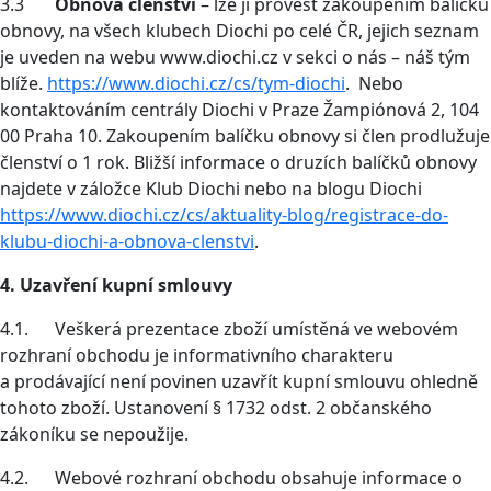
3.3
Obnova členství
– lze ji provést zakoupením balíčku
obnovy, na všech klubech Diochi po celé ČR, jejich seznam
je uveden na webu www.diochi.cz v sekci o nás – náš tým
blíže.
https://www.diochi.cz/cs/tym-diochi
. Nebo
kontaktováním centrály Diochi v Praze Žampiónová 2, 104
00 Praha 10. Zakoupením balíčku obnovy si člen prodlužuje
členství o 1 rok. Bližší informace o druzích balíčků obnovy
najdete v záložce Klub Diochi nebo na blogu Diochi
https://www.diochi.cz/cs/aktuality-blog/registrace-do-
klubu-diochi-a-obnova-clenstvi
.
4. Uzavření kupní smlouvy
4.1. Veškerá prezentace zboží umístěná ve webovém
rozhraní obchodu je informativního charakteru
a prodávající není povinen uzavřít kupní smlouvu ohledně
tohoto zboží. Ustanovení § 1732 odst. 2 občanského
zákoníku se nepoužije.
4.2. Webové rozhraní obchodu obsahuje informace o